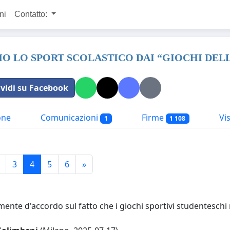
ni
Contatto:
O LO SPORT SCOLASTICO DAI “GIOCHI DEL
vidi su Facebook
one
Comunicazioni
Firme
Vis
1
1 108
3
4
5
6
»
nte d'accordo sul fatto che i giochi sportivi studenteschi 