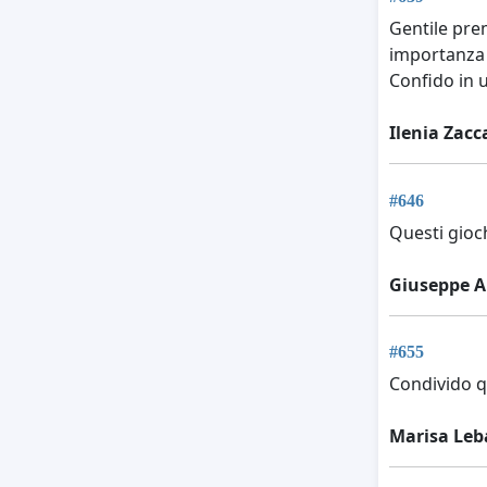
Gentile prem
importanza a
Confido in u
Ilenia Zacc
#646
Questi gioc
Giuseppe 
#655
Condivido q
Marisa Leb