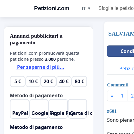
Petizioni.com
Sfoglia le petizio
IT ▼
SALVIAM
Annunci pubblicitari a
pagamento
Condi
Petizioni.com promuoverà questa
petizione presso
3,000
persone.
Per saperne di più...
Petizi
5 €
10 €
20 €
40 €
80 €
Commenti
Metodo di pagamento
«
1
2
#601
PayPal
Google Pay
Apple Pay
Carta di credito
Sono piename
Metodo di pagamento