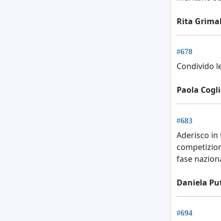
Rita Grima
#678
Condivido l
Paola Cogli
#683
Aderisco in
competizioni
fase nazion
Daniela Pu
#694