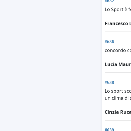
#632
Lo Sport è 
Francesco 
#636
concordo co
Lucia Mau
#638
Lo sport scol
un clima di
Cinzia Ruc
#639