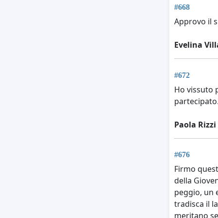
#668
Approvo il s
Evelina Vill
#672
Ho vissuto p
partecipato.
Paola Rizzi
#676
Firmo quest
della Giove
peggio, un e
tradisca il 
meritano ser