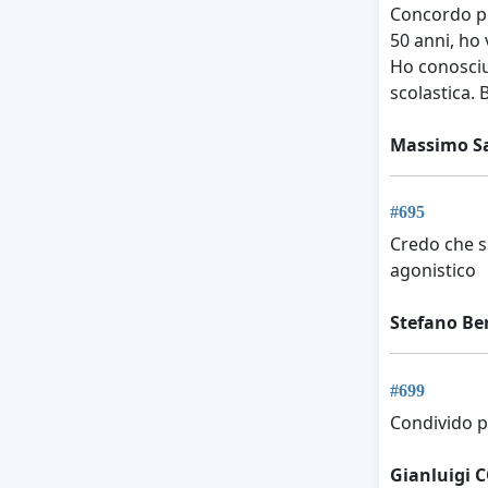
Concordo pi
50 anni, ho 
Ho conosciut
scolastica. 
Massimo S
#695
Credo che s
agonistico
Stefano Be
#699
Condivido p
Gianluigi