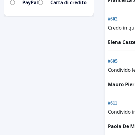
Francesca 
PayPal
Carta di credito
#602
Credo in que
Elena Caste
#605
Condivido l
Mauro Pier
#611
Condivido i
Paola De M