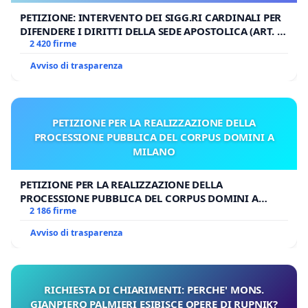
PETIZIONE: INTERVENTO DEI SIGG.RI CARDINALI PER
DIFENDERE I DIRITTI DELLA SEDE APOSTOLICA (ART. 3
UDG)
2 420 firme
Avviso di trasparenza
PETIZIONE PER LA REALIZZAZIONE DELLA
PROCESSIONE PUBBLICA DEL CORPUS DOMINI A
MILANO
PETIZIONE PER LA REALIZZAZIONE DELLA
PROCESSIONE PUBBLICA DEL CORPUS DOMINI A
MILANO
2 186 firme
Avviso di trasparenza
RICHIESTA DI CHIARIMENTI: PERCHE' MONS.
GIANPIERO PALMIERI ESIBISCE OPERE DI RUPNIK?