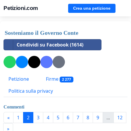
Petizioni.com
Crea una petizione
Sosteniamo il Governo Conte
Condividi su Facebook (1614)
Petizione
Firme
2 277
Politica sulla privacy
Commenti
«
1
2
3
4
5
6
7
8
9
...
12
»