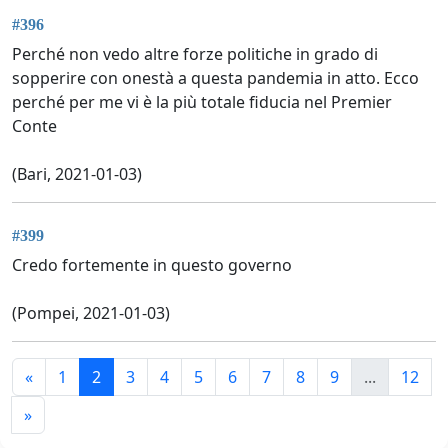
#396
Perché non vedo altre forze politiche in grado di
sopperire con onestà a questa pandemia in atto. Ecco
perché per me vi è la più totale fiducia nel Premier
Conte
(Bari, 2021-01-03)
#399
Credo fortemente in questo governo
(Pompei, 2021-01-03)
«
1
2
3
4
5
6
7
8
9
...
12
»