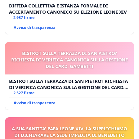
DIFFIDA COLLETTIVA E ISTANZA FORMALE DI
ACCERTAMENTO CANONICO SU ELEZIONE LEONE XIV
2 937 firme
Avviso di trasparenza
BISTROT SULLA TERRAZZA DI SAN PIETRO?
RICHIESTA DI VERIFICA CANONICA SULLA GESTIONE
DEL CARD. GAMBETTI
BISTROT SULLA TERRAZZA DI SAN PIETRO? RICHIESTA
DI VERIFICA CANONICA SULLA GESTIONE DEL CARD.
GAMBETTI
2 527 firme
Avviso di trasparenza
A SUA SANTITA' PAPA LEONE XIV: LA SUPPLICHIAMO
DI DICHIARARE LA SEDE IMPEDITA DI BENEDETTO