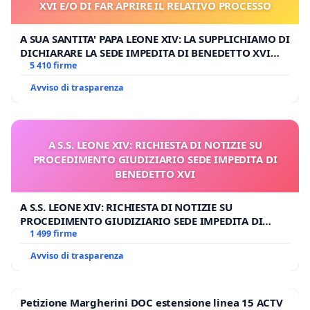
XVI E/O DI FAR APRIRE IL RELATIVO PROCESSO
A SUA SANTITA' PAPA LEONE XIV: LA SUPPLICHIAMO DI
DICHIARARE LA SEDE IMPEDITA DI BENEDETTO XVI
E/O DI FAR APRIRE IL RELATIVO PROCESSO
5 410 firme
Avviso di trasparenza
A S.S. LEONE XIV: RICHIESTA DI NOTIZIE SU
PROCEDIMENTO GIUDIZIARIO SEDE IMPEDITA DI
BENEDETTO XVI
A S.S. LEONE XIV: RICHIESTA DI NOTIZIE SU
PROCEDIMENTO GIUDIZIARIO SEDE IMPEDITA DI
BENEDETTO XVI
1 499 firme
Avviso di trasparenza
Petizione Margherini DOC estensione linea 15 ACTV