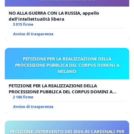
NO ALLA GUERRA CON LA RUSSIA, appello
dell'intellettualità libera
3 015 firme
Avviso di trasparenza
PETIZIONE PER LA REALIZZAZIONE DELLA
PROCESSIONE PUBBLICA DEL CORPUS DOMINI A
MILANO
PETIZIONE PER LA REALIZZAZIONE DELLA
PROCESSIONE PUBBLICA DEL CORPUS DOMINI A
MILANO
2 186 firme
Avviso di trasparenza
PETIZIONE: INTERVENTO DEI SIGG.RI CARDINALI PER