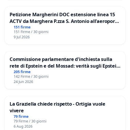
Petizione Margherini DOC estensione linea 15
ACTV da Marghera P.zza S. Antonio all'aeroporto
Marco Polo tariffa a € 1,50
151 firme
151 Firme / 30 giorni
9 Jul 2026
Commissione parlamentare d'inchiesta sulla
rete di Epstein e del Mossad: verità sugli Epstein
Files
205 firme
142 Firme / 30 giorni
24 Jun 2026
La Graziella chiede rispetto - Ortigia vuole
vivere
79 firme
79 Firme / 30 giorni
6 Aug 2026