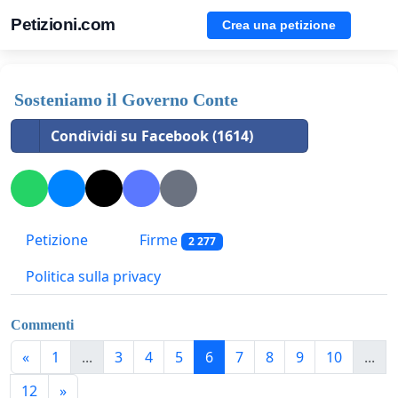
Petizioni.com
Crea una petizione
Sosteniamo il Governo Conte
Condividi su Facebook (1614)
Petizione
Firme
2 277
Politica sulla privacy
Commenti
«
1
...
3
4
5
6
7
8
9
10
...
12
»