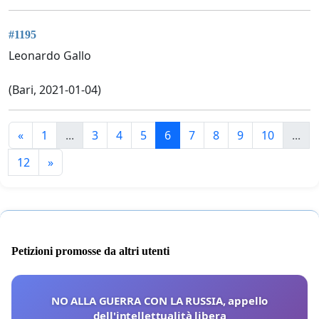
#1195
Leonardo Gallo
(Bari, 2021-01-04)
«
1
...
3
4
5
6
7
8
9
10
...
12
»
Petizioni promosse da altri utenti
NO ALLA GUERRA CON LA RUSSIA, appello
dell'intellettualità libera