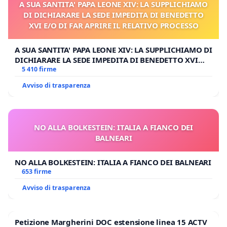
A SUA SANTITA' PAPA LEONE XIV: LA SUPPLICHIAMO
DI DICHIARARE LA SEDE IMPEDITA DI BENEDETTO
XVI E/O DI FAR APRIRE IL RELATIVO PROCESSO
A SUA SANTITA' PAPA LEONE XIV: LA SUPPLICHIAMO DI
DICHIARARE LA SEDE IMPEDITA DI BENEDETTO XVI
E/O DI FAR APRIRE IL RELATIVO PROCESSO
5 410 firme
Avviso di trasparenza
NO ALLA BOLKESTEIN: ITALIA A FIANCO DEI
BALNEARI
NO ALLA BOLKESTEIN: ITALIA A FIANCO DEI BALNEARI
653 firme
Avviso di trasparenza
Petizione Margherini DOC estensione linea 15 ACTV