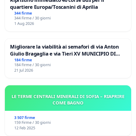
quartiere Europa/Toscanini di Aprilia
344 firme
344 Firme / 30 giorni
1 Aug 2026
Migliorare la viabilità ai semafori di via Anton
Giulio Bragaglia e via Tieri XV MUNICIPIO DI
ROMA
184 firme
184 Firme / 30 giorni
21 Jul 2026
LE TERME CENTRALI MINERALI DI SOFIA – RIAPRIRE
COME BAGNO
3 507 firme
159 Firme / 30 giorni
12 Feb 2025