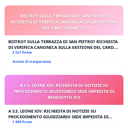
BISTROT SULLA TERRAZZA DI SAN PIETRO?
RICHIESTA DI VERIFICA CANONICA SULLA GESTIONE
DEL CARD. GAMBETTI
BISTROT SULLA TERRAZZA DI SAN PIETRO? RICHIESTA
DI VERIFICA CANONICA SULLA GESTIONE DEL CARD.
GAMBETTI
2 527 firme
Avviso di trasparenza
A S.S. LEONE XIV: RICHIESTA DI NOTIZIE SU
PROCEDIMENTO GIUDIZIARIO SEDE IMPEDITA DI
BENEDETTO XVI
A S.S. LEONE XIV: RICHIESTA DI NOTIZIE SU
PROCEDIMENTO GIUDIZIARIO SEDE IMPEDITA DI
BENEDETTO XVI
1 499 firme