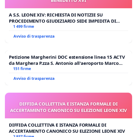
BENEDETTO XVI
A S.S. LEONE XIV: RICHIESTA DI NOTIZIE SU
PROCEDIMENTO GIUDIZIARIO SEDE IMPEDITA DI
BENEDETTO XVI
1 499 firme
Avviso di trasparenza
Petizione Margherini DOC estensione linea 15 ACTV
da Marghera P.zza S. Antonio all'aeroporto Marco
Polo tariffa a € 1,50
151 firme
Avviso di trasparenza
DIFFIDA COLLETTIVA E ISTANZA FORMALE DI
ACCERTAMENTO CANONICO SU ELEZIONE LEONE XIV
DIFFIDA COLLETTIVA E ISTANZA FORMALE DI
ACCERTAMENTO CANONICO SU ELEZIONE LEONE XIV
2 937 firme