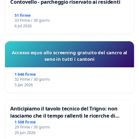
Contovello - parcheggio riservato ai residenti
51 firme
33 Firme / 30 giorni
6 Jul 2026
Accesso equo allo screening gratuito del cancro al
seno in tutti i cantoni
1 646 firme
32 Firme / 30 giorni
5 Jan 2026
Anticipiamo il tavolo tecnico del Trigno: non
lasciamo che il tempo rallenti le ricerche di
Domenico Racanati
1 508 firme
29 Firme / 30 giorni
20 Jun 2026