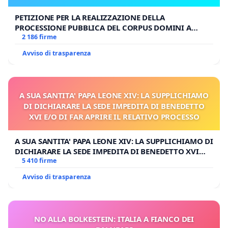
PETIZIONE PER LA REALIZZAZIONE DELLA
PROCESSIONE PUBBLICA DEL CORPUS DOMINI A
MILANO
2 186 firme
Avviso di trasparenza
A SUA SANTITA' PAPA LEONE XIV: LA SUPPLICHIAMO
DI DICHIARARE LA SEDE IMPEDITA DI BENEDETTO
XVI E/O DI FAR APRIRE IL RELATIVO PROCESSO
A SUA SANTITA' PAPA LEONE XIV: LA SUPPLICHIAMO DI
DICHIARARE LA SEDE IMPEDITA DI BENEDETTO XVI
E/O DI FAR APRIRE IL RELATIVO PROCESSO
5 410 firme
Avviso di trasparenza
NO ALLA BOLKESTEIN: ITALIA A FIANCO DEI