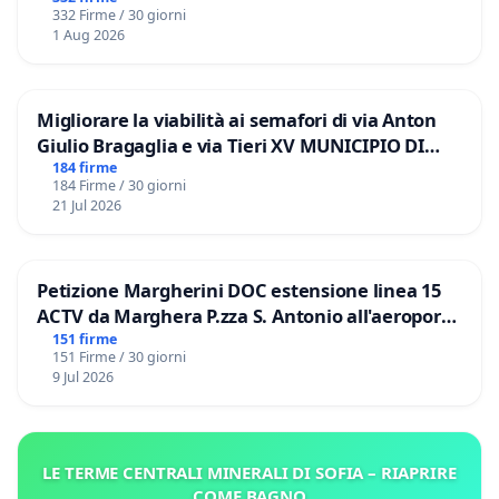
332 Firme / 30 giorni
1 Aug 2026
Migliorare la viabilità ai semafori di via Anton
Giulio Bragaglia e via Tieri XV MUNICIPIO DI
ROMA
184 firme
184 Firme / 30 giorni
21 Jul 2026
Petizione Margherini DOC estensione linea 15
ACTV da Marghera P.zza S. Antonio all'aeroporto
Marco Polo tariffa a € 1,50
151 firme
151 Firme / 30 giorni
9 Jul 2026
LE TERME CENTRALI MINERALI DI SOFIA – RIAPRIRE
COME BAGNO