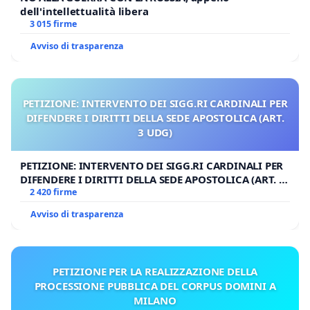
dell'intellettualità libera
3 015 firme
Avviso di trasparenza
PETIZIONE: INTERVENTO DEI SIGG.RI CARDINALI PER
DIFENDERE I DIRITTI DELLA SEDE APOSTOLICA (ART.
3 UDG)
PETIZIONE: INTERVENTO DEI SIGG.RI CARDINALI PER
DIFENDERE I DIRITTI DELLA SEDE APOSTOLICA (ART. 3
UDG)
2 420 firme
Avviso di trasparenza
PETIZIONE PER LA REALIZZAZIONE DELLA
PROCESSIONE PUBBLICA DEL CORPUS DOMINI A
MILANO