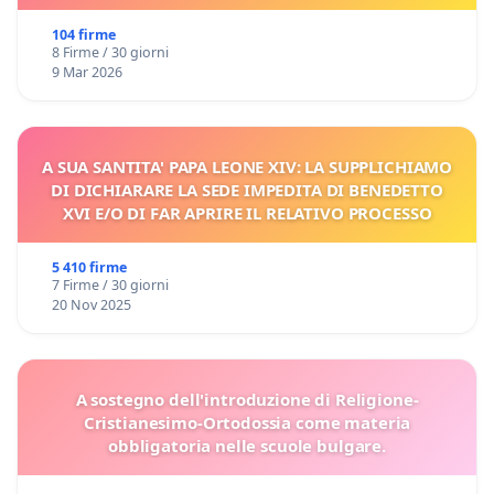
104 firme
8 Firme / 30 giorni
9 Mar 2026
A SUA SANTITA' PAPA LEONE XIV: LA SUPPLICHIAMO
DI DICHIARARE LA SEDE IMPEDITA DI BENEDETTO
XVI E/O DI FAR APRIRE IL RELATIVO PROCESSO
5 410 firme
7 Firme / 30 giorni
20 Nov 2025
A sostegno dell'introduzione di Religione-
Cristianesimo-Ortodossia come materia
obbligatoria nelle scuole bulgare.