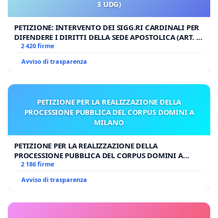
3 UDG)
PETIZIONE: INTERVENTO DEI SIGG.RI CARDINALI PER
DIFENDERE I DIRITTI DELLA SEDE APOSTOLICA (ART. 3
UDG)
2 420 firme
Avviso di trasparenza
PETIZIONE PER LA REALIZZAZIONE DELLA
PROCESSIONE PUBBLICA DEL CORPUS DOMINI A
MILANO
PETIZIONE PER LA REALIZZAZIONE DELLA
PROCESSIONE PUBBLICA DEL CORPUS DOMINI A
MILANO
2 186 firme
Avviso di trasparenza