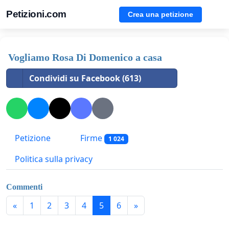
Petizioni.com
Crea una petizione
Vogliamo Rosa Di Domenico a casa
Condividi su Facebook (613)
Petizione
Firme
1 024
Politica sulla privacy
Commenti
«
1
2
3
4
5
6
»