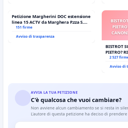
Petizione Margherini DOC estensione
BISTROT
linea 15 ACTV da Marghera P.zza S.
PIETRO
Antonio all'aeroporto Marco Polo
151 firme
CANONI
tariffa a € 1,50
Avviso di trasparenza
BISTROT S
PIETRO? RI
CANONICA 
2 527 firm
CARD. GAM
Avviso di
AVVIA LA TUA PETIZIONE
C'è qualcosa che vuoi cambiare?
Non avviene alcun cambiamento se si resta in sile
L'autore di questa petizione ha deciso di prendere l'