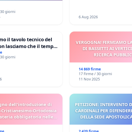
a Pedemontana Veneta
 30 giorni
6
6 Aug 2026
mo il tavolo tecnico del
VERGOGNA! FERMIAMO L
on lasciamo che il tempo
DI BASSETTI AI VERTIC
le ricerche di Domenico
me
RICERCA PUBBLI
 30 giorni
14 869 firme
17 Firme / 30 giorni
6
11 Nov 2025
gno dell'introduzione di
PETIZIONE: INTERVENTO D
-Cristianesimo-Ortodossia
CARDINALI PER DIFENDERE
teria obbligatoria nelle
DELLA SEDE APOSTOLICA 
scuole bulgare.
UDG)
rme
2 420 firme