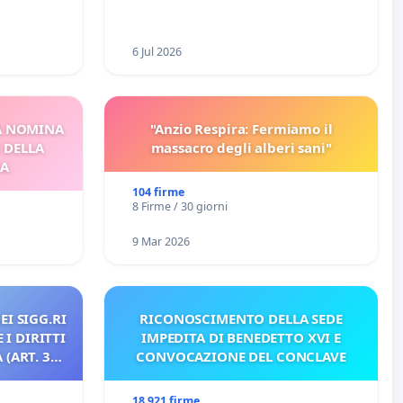
6 Jul 2026
A NOMINA
"Anzio Respira: Fermiamo il
I DELLA
massacro degli alberi sani"
CA
104 firme
8 Firme / 30 giorni
9 Mar 2026
EI SIGG.RI
RICONOSCIMENTO DELLA SEDE
 I DIRITTI
IMPEDITA DI BENEDETTO XVI E
(ART. 3
CONVOCAZIONE DEL CONCLAVE
18 921 firme