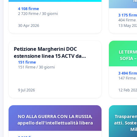
f
4 108 firme
2 720 Firme / 30 giorni
3 175 fir
404 Firme 
30 Apr 2026
13 May 20
Petizione Margherini DOC
LE TERM
estensione linea 15 ACTV da
SOFIA 
Marghera P.zza S. Antonio
151 firme
151 Firme / 30 giorni
all'aeroporto Marco Polo tariffa a
3 494 fir
€ 1,50
147 Firme 
9 Jul 2026
12 Feb 20
NO ALLA GUERRA CON LA RUSSIA,
Trasparenz
appello dell'intellettualità libera
atti. Sost
Mi
pubblicaz