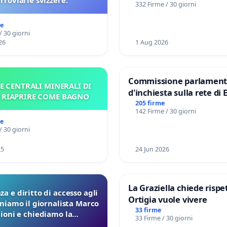
erroviarie svizzere.
332 Firme / 30 giorni
me
/ 30 giorni
26
1 Aug 2026
Commissione parlament
E CENTRALI MINERALI DI
d'inchiesta sulla rete di 
– RIAPRIRE COME BAGNO
del Mossad: verità sugli 
205 firme
142 Firme / 30 giorni
Files
me
/ 30 giorni
25
24 Jun 2026
La Graziella chiede rispet
a e diritto di accesso agli
Ortigia vuole vivere
eniamo il giornalista Marco
33 firme
lioni e chiediamo la
33 Firme / 30 giorni
ione dei verbali Pfas-Pfba