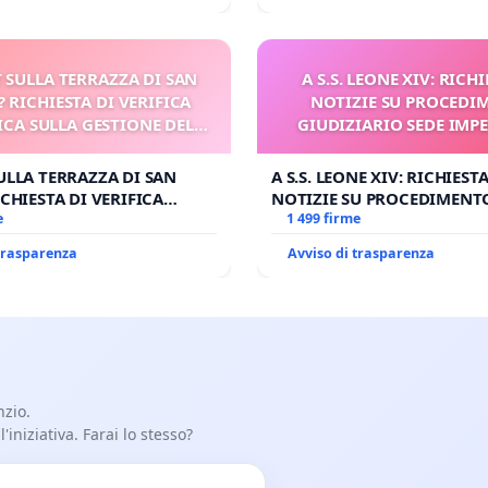
 SULLA TERRAZZA DI SAN
A S.S. LEONE XIV: RICHI
? RICHIESTA DI VERIFICA
NOTIZIE SU PROCEDI
CA SULLA GESTIONE DEL
GIUDIZIARIO SEDE IMPE
CARD. GAMBETTI
BENEDETTO XVI
ULLA TERRAZZA DI SAN
A S.S. LEONE XIV: RICHIESTA
CHIESTA DI VERIFICA
NOTIZIE SU PROCEDIMENT
SULLA GESTIONE DEL
e
GIUDIZIARIO SEDE IMPEDIT
1 499 firme
BETTI
BENEDETTO XVI
 trasparenza
Avviso di trasparenza
nzio.
iniziativa. Farai lo stesso?