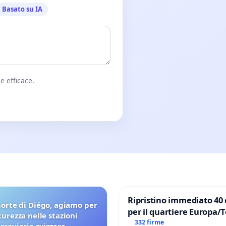
Basato su IA
e efficace.
Ripristino immediato 40 
orte di Diégo, agiamo per
per il quartiere Europa/
icurezza nelle stazioni
di Aprilia
332 firme