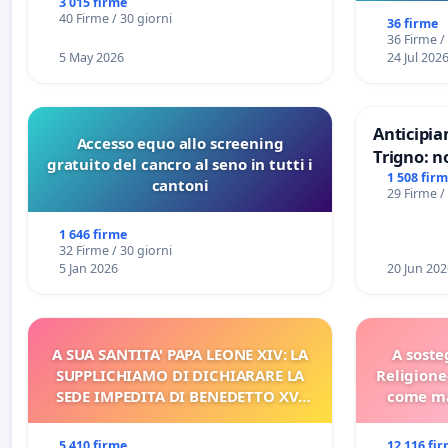
3 015 firme
sull
40 Firme / 30 giorni
36 firme
36 Firme /
5 May 2026
24 Jul 202
Anticipia
Accesso equo allo screening
Trigno: n
gratuito del cancro al seno in tutti i
rallenti 
1 508 fir
cantoni
29 Firme /
Racanati
1 646 firme
32 Firme / 30 giorni
5 Jan 2026
20 Jun 202
A SUA SANTITA' PAPA LEONE XIV: LA
A soste
SUPPLICHIAMO DI DICHIARARE LA
Religione
SEDE IMPEDITA DI BENEDETTO XVI
come ma
E/O DI FAR APRIRE IL RELATIVO
PROCESSO
5 410 firme
12 116 fi