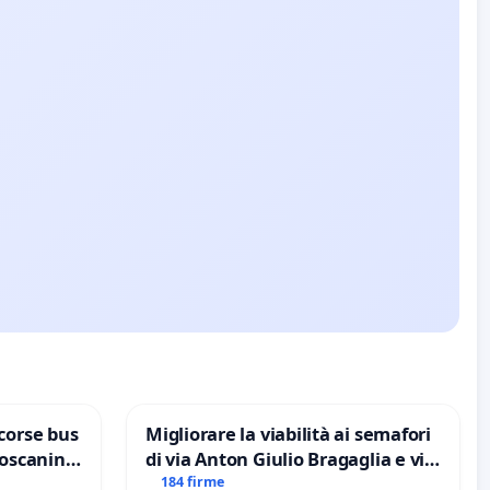
corse bus
Migliorare la viabilità ai semafori
Toscanini
di via Anton Giulio Bragaglia e via
Tieri XV MUNICIPIO DI ROMA
184 firme