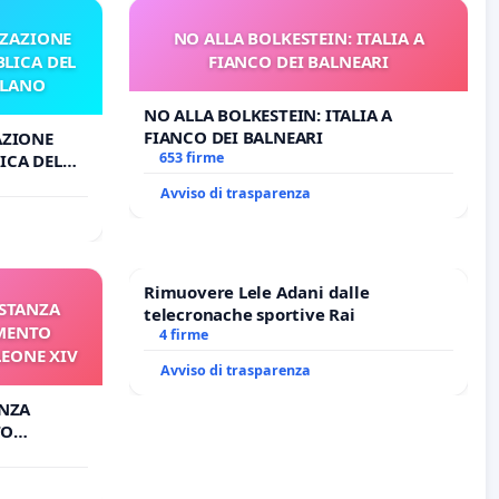
ZZAZIONE
NO ALLA BOLKESTEIN: ITALIA A
LICA DEL
FIANCO DEI BALNEARI
ILANO
NO ALLA BOLKESTEIN: ITALIA A
FIANCO DEI BALNEARI
AZIONE
653 firme
ICA DEL
O
Avviso di trasparenza
Rimuovere Lele Adani dalle
ISTANZA
telecronache sportive Rai
AMENTO
4 firme
LEONE XIV
Avviso di trasparenza
ANZA
TO
ONE XIV