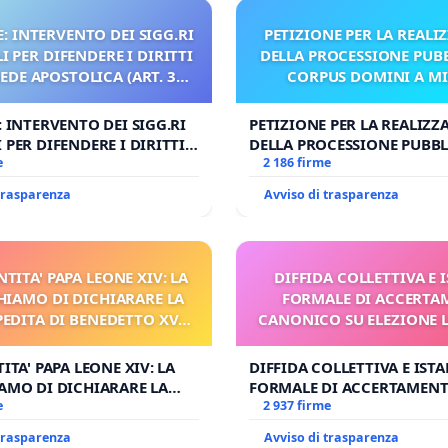
: INTERVENTO DEI SIGG.RI
PETIZIONE PER LA REALI
 PER DIFENDERE I DIRITTI
DELLA PROCESSIONE PUBB
SEDE APOSTOLICA (ART. 3
CORPUS DOMINI A M
UDG)
: INTERVENTO DEI SIGG.RI
PETIZIONE PER LA REALIZZ
 PER DIFENDERE I DIRITTI
DELLA PROCESSIONE PUBBL
E APOSTOLICA (ART. 3 UDG)
e
CORPUS DOMINI A MILAN
2 186 firme
 trasparenza
Avviso di trasparenza
NTITA' PAPA LEONE XIV: LA
DIFFIDA COLLETTIVA E 
HIAMO DI DICHIARARE LA
FORMALE DI ACCERT
PEDITA DI BENEDETTO XVI
CANONICO SU ELEZIONE 
 FAR APRIRE IL RELATIVO
PROCESSO
ITA' PAPA LEONE XIV: LA
DIFFIDA COLLETTIVA E IST
AMO DI DICHIARARE LA
FORMALE DI ACCERTAMEN
DITA DI BENEDETTO XVI E/O
e
CANONICO SU ELEZIONE LE
2 937 firme
RIRE IL RELATIVO PROCESSO
 trasparenza
Avviso di trasparenza