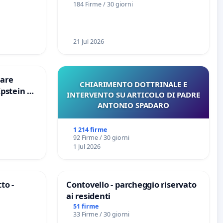
184 Firme / 30 giorni
21 Jul 2026
are
CHIARIMENTO DOTTRINALE E
Epstein e
INTERVENTO SU ARTICOLO DI PADRE
Epstein
ANTONIO SPADARO
1 214 firme
92 Firme / 30 giorni
1 Jul 2026
to -
Contovello - parcheggio riservato
ai residenti
51 firme
33 Firme / 30 giorni