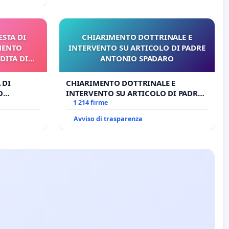
ESTA DI
CHIARIMENTO DOTTRINALE E
MENTO
INTERVENTO SU ARTICOLO DI PADRE
DITA DI
ANTONIO SPADARO
 DI
CHIARIMENTO DOTTRINALE E
O
INTERVENTO SU ARTICOLO DI PADRE
A DI
ANTONIO SPADARO
1 214 firme
Avviso di trasparenza