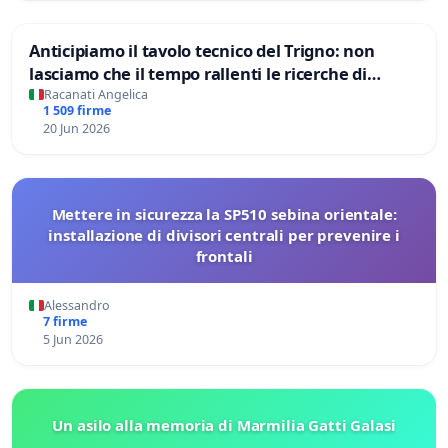
Anticipiamo il tavolo tecnico del Trigno: non
lasciamo che il tempo rallenti le ricerche di
Domenico Racanati
Racanati Angelica
1 509 firme
20 Jun 2026
Mettere in sicurezza la SP510 sebina orientale:
installazione di divisori centrali per prevenire i
frontali
Alessandro
7 firme
5 Jun 2026
Un asilo alla memoria di Marmilia Gatti Galasi