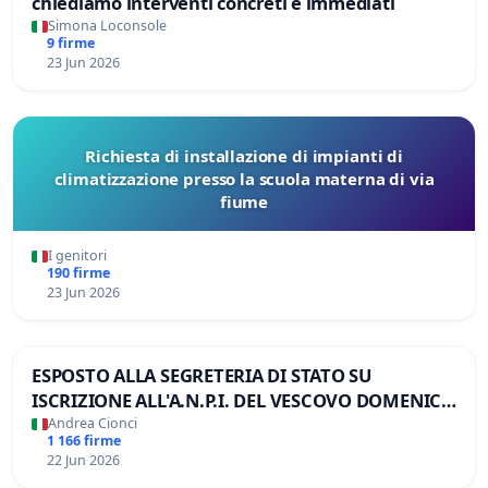
chiediamo interventi concreti e immediati
Simona Loconsole
9 firme
23 Jun 2026
Richiesta di installazione di impianti di
climatizzazione presso la scuola materna di via
fiume
I genitori
190 firme
23 Jun 2026
ESPOSTO ALLA SEGRETERIA DI STATO SU
ISCRIZIONE ALL'A.N.P.I. DEL VESCOVO DOMENICO
POMPILI
Andrea Cionci
1 166 firme
22 Jun 2026