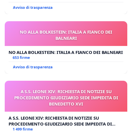
Avviso di trasparenza
NO ALLA BOLKESTEIN: ITALIA A FIANCO DEI
BALNEARI
NO ALLA BOLKESTEIN: ITALIA A FIANCO DEI BALNEARI
653 firme
Avviso di trasparenza
A S.S. LEONE XIV: RICHIESTA DI NOTIZIE SU
PROCEDIMENTO GIUDIZIARIO SEDE IMPEDITA DI
BENEDETTO XVI
A S.S. LEONE XIV: RICHIESTA DI NOTIZIE SU
PROCEDIMENTO GIUDIZIARIO SEDE IMPEDITA DI
BENEDETTO XVI
1 499 firme