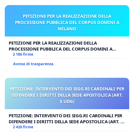
PETIZIONE PER LA REALIZZAZIONE DELLA
PROCESSIONE PUBBLICA DEL CORPUS DOMINI A
MILANO
PETIZIONE PER LA REALIZZAZIONE DELLA
PROCESSIONE PUBBLICA DEL CORPUS DOMINI A
MILANO
2 186 firme
Avviso di trasparenza
PETIZIONE: INTERVENTO DEI SIGG.RI CARDINALI PER
DIFENDERE I DIRITTI DELLA SEDE APOSTOLICA (ART.
3 UDG)
PETIZIONE: INTERVENTO DEI SIGG.RI CARDINALI PER
DIFENDERE I DIRITTI DELLA SEDE APOSTOLICA (ART. 3
UDG)
2 420 firme