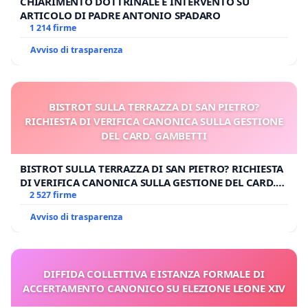
CHIARIMENTO DOTTRINALE E INTERVENTO SU
ARTICOLO DI PADRE ANTONIO SPADARO
1 214 firme
Avviso di trasparenza
BISTROT SULLA TERRAZZA DI SAN PIETRO?
RICHIESTA DI VERIFICA CANONICA SULLA GESTIONE
DEL CARD. GAMBETTI
BISTROT SULLA TERRAZZA DI SAN PIETRO? RICHIESTA
DI VERIFICA CANONICA SULLA GESTIONE DEL CARD.
GAMBETTI
2 527 firme
Avviso di trasparenza
DIFFIDA COLLETTIVA E ISTANZA FORMALE DI
ACCERTAMENTO CANONICO SU ELEZIONE LEONE XIV