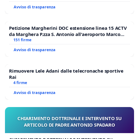
Avviso di trasparenza
Petizione Margherini DOC estensione linea 15 ACTV
da Marghera P.zza S. Antonio all'aeroporto Marco
Polo tariffa a € 1,50
151 firme
Avviso di trasparenza
Rimuovere Lele Adani dalle telecronache sportive
Rai
4 firme
Avviso di trasparenza
CHIARIMENTO DOTTRINALE E INTERVENTO SU
ARTICOLO DI PADRE ANTONIO SPADARO