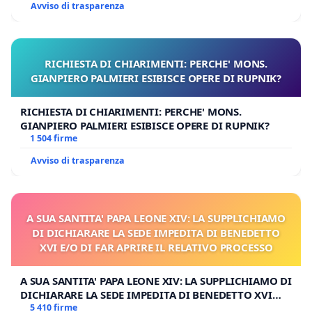
Avviso di trasparenza
RICHIESTA DI CHIARIMENTI: PERCHE' MONS.
GIANPIERO PALMIERI ESIBISCE OPERE DI RUPNIK?
RICHIESTA DI CHIARIMENTI: PERCHE' MONS.
GIANPIERO PALMIERI ESIBISCE OPERE DI RUPNIK?
1 504 firme
Avviso di trasparenza
A SUA SANTITA' PAPA LEONE XIV: LA SUPPLICHIAMO
DI DICHIARARE LA SEDE IMPEDITA DI BENEDETTO
XVI E/O DI FAR APRIRE IL RELATIVO PROCESSO
A SUA SANTITA' PAPA LEONE XIV: LA SUPPLICHIAMO DI
DICHIARARE LA SEDE IMPEDITA DI BENEDETTO XVI
E/O DI FAR APRIRE IL RELATIVO PROCESSO
5 410 firme