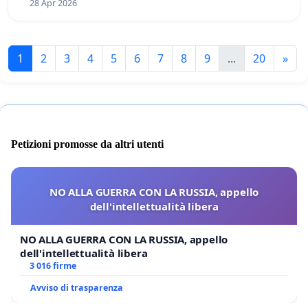
28 Apr 2026
1
2
3
4
5
6
7
8
9
...
20
»
Petizioni promosse da altri utenti
NO ALLA GUERRA CON LA RUSSIA, appello
dell'intellettualità libera
NO ALLA GUERRA CON LA RUSSIA, appello
dell'intellettualità libera
3 016 firme
Avviso di trasparenza