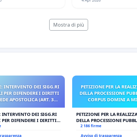
5
4 Apr 2026
Mostra di più
: INTERVENTO DEI SIGG.RI
PETIZIONE PER LA REALI
 PER DIFENDERE I DIRITTI
DELLA PROCESSIONE PUBB
SEDE APOSTOLICA (ART. 3
CORPUS DOMINI A M
UDG)
: INTERVENTO DEI SIGG.RI
PETIZIONE PER LA REALIZZ
 PER DIFENDERE I DIRITTI
DELLA PROCESSIONE PUBBL
E APOSTOLICA (ART. 3 UDG)
e
CORPUS DOMINI A MILAN
2 186 firme
 trasparenza
Avviso di trasparenza