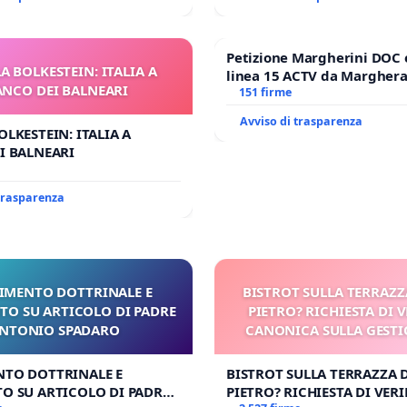
Petizione Margherini DOC 
A BOLKESTEIN: ITALIA A
linea 15 ACTV da Marghera 
ANCO DEI BALNEARI
Antonio all'aeroporto Marc
151 firme
tariffa a € 1,50
Avviso di trasparenza
OLKESTEIN: ITALIA A
I BALNEARI
 trasparenza
IMENTO DOTTRINALE E
BISTROT SULLA TERRAZZ
TO SU ARTICOLO DI PADRE
PIETRO? RICHIESTA DI V
NTONIO SPADARO
CANONICA SULLA GESTI
CARD. GAMBETT
NTO DOTTRINALE E
BISTROT SULLA TERRAZZA 
O SU ARTICOLO DI PADRE
PIETRO? RICHIESTA DI VERI