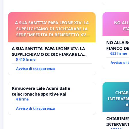
A SUA SANTITA' PAPA LEONE XIV: LA
NO ALL
SUPPLICHIAMO DI DICHIARARE LA
FI
SEDE IMPEDITA DI BENEDETTO XVI
E/O DI FAR APRIRE IL RELATIVO
NO ALLA B
PROCESSO
FIANCO DE
A SUA SANTITA' PAPA LEONE XIV: LA
653 firme
SUPPLICHIAMO DI DICHIARARE LA
SEDE IMPEDITA DI BENEDETTO XVI E/O
5 410 firme
Avviso di
DI FAR APRIRE IL RELATIVO PROCESSO
Avviso di trasparenza
Rimuovere Lele Adani dalle
CHIAR
telecronache sportive Rai
INTERVEN
4 firme
A
Avviso di trasparenza
CHIARIME
INTERVENT