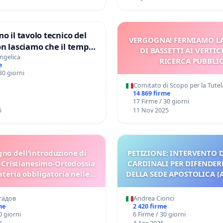
o il tavolo tecnico del
VERGOGNA! FERMIAMO L
on lasciamo che il tempo
DI BASSETTI AI VERTIC
e ricerche di Domenico
ngelica
RICERCA PUBBLI
e
30 giorni
Comitato di Scopo per la Tute
14 869 firme
17 Firme / 30 giorni
6
11 Nov 2025
gno dell'introduzione di
PETIZIONE: INTERVENTO D
-Cristianesimo-Ortodossia
CARDINALI PER DIFENDERE
eria obbligatoria nelle
DELLA SEDE APOSTOLICA (A
scuole bulgare.
гадов
Andrea Cionci
me
2 420 firme
0 giorni
6 Firme / 30 giorni