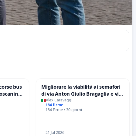
corse bus
Migliorare la viabilità ai semafori
Toscanini
di via Anton Giulio Bragaglia e via
Tieri XV MUNICIPIO DI ROMA
Alex Caravaggi
184 firme
184 Firme / 30 giorni
21 Jul 2026