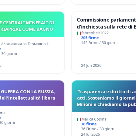
Commissione parlament
E CENTRALI MINERALI DI
d'inchiesta sulla rete di 
– RIAPRIRE COME BAGNO
del Mossad: verità sugli 
fahrenheit2022
205 firme
Files
142 Firme / 30 giorni
 Асоциация за Термално Н…
e
 30 giorni
5
24 Jun 2026
 GUERRA CON LA RUSSIA,
Trasparenza e diritto di a
ell'intellettualità libera
atti. Sosteniamo il giorna
Milioni e chiediamo la pu
dei verbali Pfas-Pfba
rsi
Pedemontana Ven
e
Marica Cosma
30 giorni
36 firme
36 Firme / 30 giorni
6
24 Jul 2026