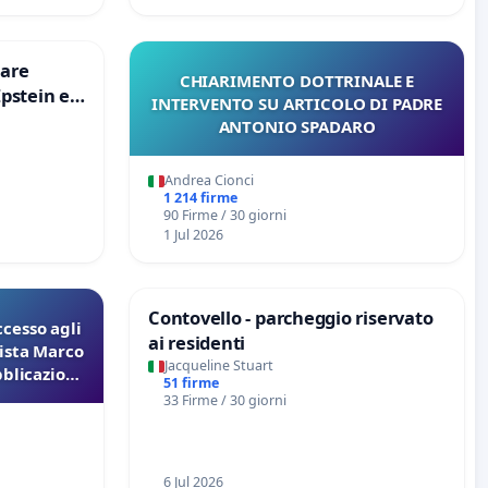
are
CHIARIMENTO DOTTRINALE E
Epstein e
INTERVENTO SU ARTICOLO DI PADRE
Epstein
ANTONIO SPADARO
Andrea Cionci
1 214 firme
90 Firme / 30 giorni
1 Jul 2026
Contovello - parcheggio riservato
ccesso agli
ai residenti
lista Marco
Jacqueline Stuart
bblicazione
51 firme
 sulla
33 Firme / 30 giorni
eta
6 Jul 2026