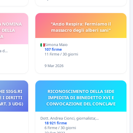
A NOMINA
"Anzio Respira: Fermiamo il
I DELLA
massacro degli alberi sani"
CA
Simona Maio
107 firme
la d…
11 Firme / 30 giorni
9 Mar 2026
EI SIGG.RI
RICONOSCIMENTO DELLA SEDE
 I DIRITTI
IMPEDITA DI BENEDETTO XVI E
RT. 3 UDG)
CONVOCAZIONE DEL CONCLAVE
Dott. Andrea Cionci, giornalista;…
18 921 firme
6 Firme / 30 giorni