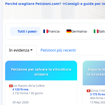
Perché scegliere Petizioni.com? →
Consigli e guide per i
Tutti i paesi
Francia
Germania
Ital
›
›
›
In evidenza
Petizioni più recenti
Petizione per salvare la viticoltura
Dopo la m
svizzera
la sicurezz
Les Raisins de la Colère
4 120 firme
Sonia Cris
2 732 Firme / 30 giorni
3 175 firm
404 Firme /
30 Apr 2026
13 May 20