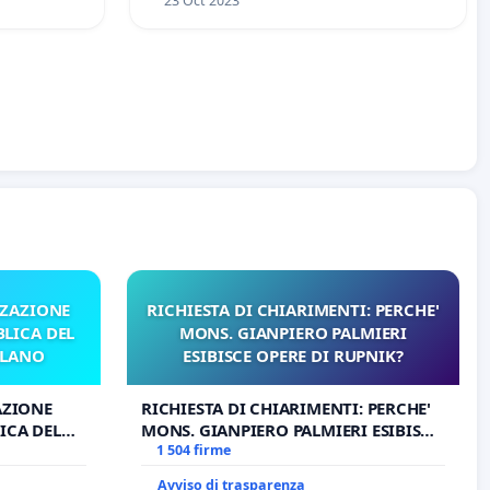
23 Oct 2023
ZZAZIONE
RICHIESTA DI CHIARIMENTI: PERCHE'
LICA DEL
MONS. GIANPIERO PALMIERI
ILANO
ESIBISCE OPERE DI RUPNIK?
AZIONE
RICHIESTA DI CHIARIMENTI: PERCHE'
ICA DEL
MONS. GIANPIERO PALMIERI ESIBISCE
O
OPERE DI RUPNIK?
1 504 firme
Avviso di trasparenza