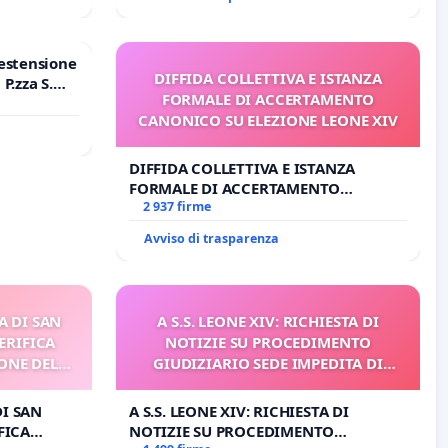
estensione
DIFFIDA COLLETTIVA E ISTANZA
P.zza S.
FORMALE DI ACCERTAMENTO
o Polo
CANONICO SU ELEZIONE LEONE XIV
DIFFIDA COLLETTIVA E ISTANZA
FORMALE DI ACCERTAMENTO
CANONICO SU ELEZIONE LEONE XIV
2 937 firme
Avviso di trasparenza
A DI SAN
A S.S. LEONE XIV: RICHIESTA DI
ERIFICA
NOTIZIE SU PROCEDIMENTO
ONE DEL
GIUDIZIARIO SEDE IMPEDITA DI
I
BENEDETTO XVI
DI SAN
A S.S. LEONE XIV: RICHIESTA DI
FICA
NOTIZIE SU PROCEDIMENTO