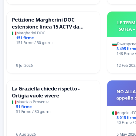
Petizione Margherini DOC
LE TERM
estensione linea 15 ACTV da
SOFIA 
Marghera P.zza S. Antonio
Margherini DOC
151 firme
all'aeroporto Marco Polo tariffa a €
151 Firme / 30 giorni
Българска
1,50
3 495 firm
148 Firme /
9 Jul 2026
12 Feb 202
La Graziella chiede rispetto -
NO ALLA
Ortigia vuole vivere
appello d
Maurizio Provenza
51 firme
51 Firme / 30 giorni
Angelo d'O
3 015 firm
40 Firme / 
6 Aug 2026
5 May 202