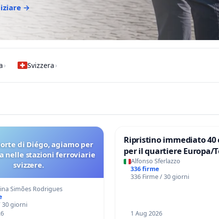
niziare →
ia
Svizzera
›
›
Ripristino immediato 40 
orte di Diégo, agiamo per
per il quartiere Europa/
a nelle stazioni ferroviarie
di Aprilia
Alfonso Sferlazzo
svizzere.
336 firme
336 Firme / 30 giorni
tina Simões Rodrigues
e
 30 giorni
26
1 Aug 2026