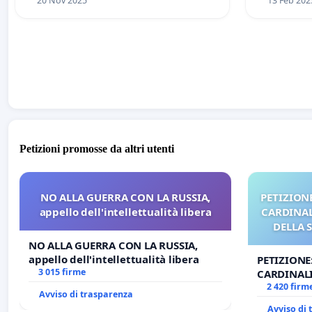
20 Nov 2025
13 Feb 202
Petizioni promosse da altri utenti
NO ALLA GUERRA CON LA RUSSIA,
PETIZIONE
appello dell'intellettualità libera
CARDINALI
DELLA 
NO ALLA GUERRA CON LA RUSSIA,
appello dell'intellettualità libera
PETIZIONE
3 015 firme
CARDINALI
DELLA SED
2 420 firm
Avviso di trasparenza
Avviso di