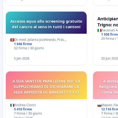
Anticipiam
Accesso equo allo screening gratuito
Trigno: n
del cancro al seno in tutti i cantoni
rallenti l
Racanati A
1 508 firm
Racanati
29 Firme / 
Dr. med. Jolanta Jozefowski, Präs…
1 646 firme
32 Firme / 30 giorni
5 Jan 2026
20 Jun 202
A SUA SANTITA' PAPA LEONE XIV: LA
A soste
SUPPLICHIAMO DI DICHIARARE LA
Religione
SEDE IMPEDITA DI BENEDETTO XVI
come mat
E/O DI FAR APRIRE IL RELATIVO
PROCESSO
Andrea Cionci
Марио Ла
5 410 firme
12 116 fir
7 Firme / 30 giorni
7 Firme / 3