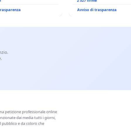
SPADARO
e
CANONICA SULLA GESTION
2 527 firme
CARD. GAMBETTI
 trasparenza
Avviso di trasparenza
nzio.
e.
una petizione professionale online
zionate dai media tutti i giorni,
l pubblico e da coloro che