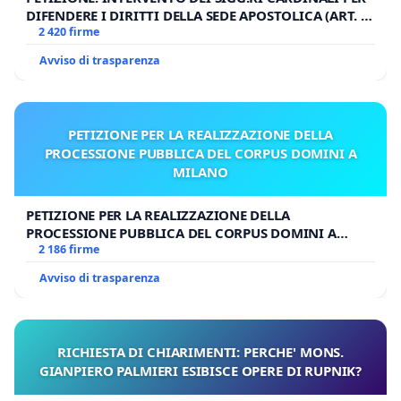
DIFENDERE I DIRITTI DELLA SEDE APOSTOLICA (ART. 3
UDG)
2 420 firme
Avviso di trasparenza
PETIZIONE PER LA REALIZZAZIONE DELLA
PROCESSIONE PUBBLICA DEL CORPUS DOMINI A
MILANO
PETIZIONE PER LA REALIZZAZIONE DELLA
PROCESSIONE PUBBLICA DEL CORPUS DOMINI A
MILANO
2 186 firme
Avviso di trasparenza
RICHIESTA DI CHIARIMENTI: PERCHE' MONS.
GIANPIERO PALMIERI ESIBISCE OPERE DI RUPNIK?