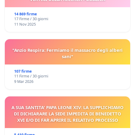
14 869 firme
17 Firme / 30 giorni
11 Nov 2025
"Anzio Respira: Fermiamo il massacro degli alberi
sani"
107 firme
11 Firme / 30 giorni
9 Mar 2026
A SUA SANTITA' PAPA LEONE XIV: LA SUPPLICHIAMO
DI DICHIARARE LA SEDE IMPEDITA DI BENEDETTO
XVI E/O DI FAR APRIRE IL RELATIVO PROCESSO
5 410 firme