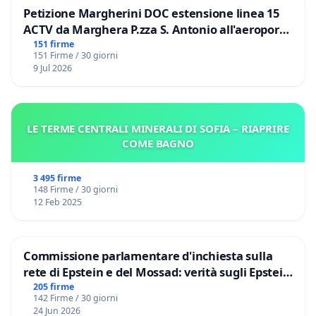
Petizione Margherini DOC estensione linea 15
ACTV da Marghera P.zza S. Antonio all'aeroporto
Marco Polo tariffa a € 1,50
151 firme
151 Firme / 30 giorni
9 Jul 2026
LE TERME CENTRALI MINERALI DI SOFIA – RIAPRIRE
COME BAGNO
3 495 firme
148 Firme / 30 giorni
12 Feb 2025
Commissione parlamentare d'inchiesta sulla
rete di Epstein e del Mossad: verità sugli Epstein
Files
205 firme
142 Firme / 30 giorni
24 Jun 2026