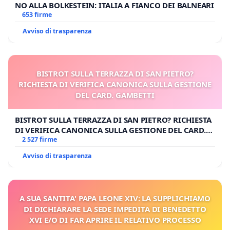
NO ALLA BOLKESTEIN: ITALIA A FIANCO DEI BALNEARI
653 firme
Avviso di trasparenza
BISTROT SULLA TERRAZZA DI SAN PIETRO?
RICHIESTA DI VERIFICA CANONICA SULLA GESTIONE
DEL CARD. GAMBETTI
BISTROT SULLA TERRAZZA DI SAN PIETRO? RICHIESTA
DI VERIFICA CANONICA SULLA GESTIONE DEL CARD.
GAMBETTI
2 527 firme
Avviso di trasparenza
A SUA SANTITA' PAPA LEONE XIV: LA SUPPLICHIAMO
DI DICHIARARE LA SEDE IMPEDITA DI BENEDETTO
XVI E/O DI FAR APRIRE IL RELATIVO PROCESSO