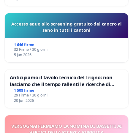
Accesso equo allo screening gratuito del cancro al
seno in tutti i cantoni
1 646 firme
32 Firme / 30 giorni
5 Jan 2026
Anticipiamo il tavolo tecnico del Trigno: non
lasciamo che il tempo rallenti le ricerche di
Domenico Racanati
1 508 firme
29 Firme / 30 giorni
20 Jun 2026
VERGOGNA! FERMIAMO LA NOMINA DI BASSETTI AI
VERTICI DELLA RICERCA PUBBLICA