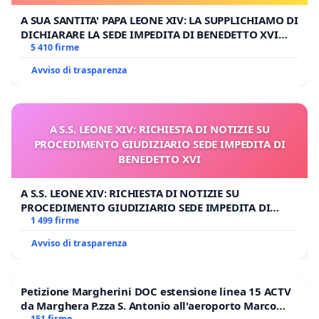
A SUA SANTITA' PAPA LEONE XIV: LA SUPPLICHIAMO DI
DICHIARARE LA SEDE IMPEDITA DI BENEDETTO XVI
E/O DI FAR APRIRE IL RELATIVO PROCESSO
5 410 firme
Avviso di trasparenza
A S.S. LEONE XIV: RICHIESTA DI NOTIZIE SU
PROCEDIMENTO GIUDIZIARIO SEDE IMPEDITA DI
BENEDETTO XVI
A S.S. LEONE XIV: RICHIESTA DI NOTIZIE SU
PROCEDIMENTO GIUDIZIARIO SEDE IMPEDITA DI
BENEDETTO XVI
1 499 firme
Avviso di trasparenza
Petizione Margherini DOC estensione linea 15 ACTV
da Marghera P.zza S. Antonio all'aeroporto Marco
151 firme