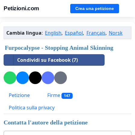
Petizioni.com
Crea una petizione
Cambia lingua
:
English
,
Español
,
Français
,
Norsk
Furpocalypse - Stopping Animal Skinning
Condividi su Facebook (7)
Petizione
Firme
147
Politica sulla privacy
Contatta l'autore della petizione