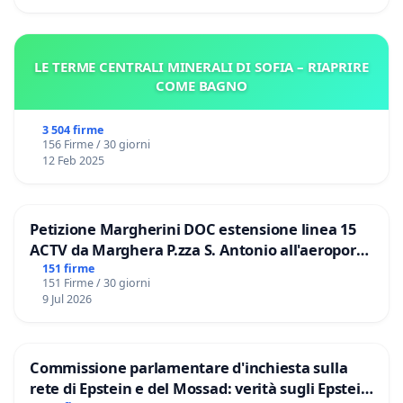
LE TERME CENTRALI MINERALI DI SOFIA – RIAPRIRE
COME BAGNO
3 504 firme
156 Firme / 30 giorni
12 Feb 2025
Petizione Margherini DOC estensione linea 15
ACTV da Marghera P.zza S. Antonio all'aeroporto
Marco Polo tariffa a € 1,50
151 firme
151 Firme / 30 giorni
9 Jul 2026
Commissione parlamentare d'inchiesta sulla
rete di Epstein e del Mossad: verità sugli Epstein