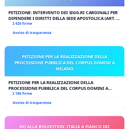
PETIZIONE: INTERVENTO DEI SIGG.RI CARDINALI PER
DIFENDERE I DIRITTI DELLA SEDE APOSTOLICA (ART. 3
UDG)
2 420 firme
Avviso di trasparenza
PETIZIONE PER LA REALIZZAZIONE DELLA
PROCESSIONE PUBBLICA DEL CORPUS DOMINI A
MILANO
PETIZIONE PER LA REALIZZAZIONE DELLA
PROCESSIONE PUBBLICA DEL CORPUS DOMINI A
MILANO
2 186 firme
Avviso di trasparenza
NO ALLA BOLKESTEIN: ITALIA A FIANCO DEI