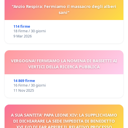
"Anzio Respira: Fermiamo il massacro degli alberi
sani"
114 firme
18 Firme / 30 giorni
9 Mar 2026
VERGOGNA! FERMIAMO LA NOMINA DI BASSETTI AI
VERTICI DELLA RICERCA PUBBLICA
14 869 firme
16 Firme / 30 giorni
11 Nov 2025
A SUA SANTITA' PAPA LEONE XIV: LA SUPPLICHIAMO
DI DICHIARARE LA SEDE IMPEDITA DI BENEDETTO
XVI E/O DI FAR APRIRE IL RELATIVO PROCESSO