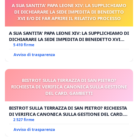
A SUA SANTITA' PAPA LEONE XIV: LA SUPPLICHIAMO
DI DICHIARARE LA SEDE IMPEDITA DI BENEDETTO
XVI E/O DI FAR APRIRE IL RELATIVO PROCESSO
A SUA SANTITA' PAPA LEONE XIV: LA SUPPLICHIAMO DI
DICHIARARE LA SEDE IMPEDITA DI BENEDETTO XVI
E/O DI FAR APRIRE IL RELATIVO PROCESSO
5 410 firme
Avviso di trasparenza
BISTROT SULLA TERRAZZA DI SAN PIETRO?
RICHIESTA DI VERIFICA CANONICA SULLA GESTIONE
DEL CARD. GAMBETTI
BISTROT SULLA TERRAZZA DI SAN PIETRO? RICHIESTA
DI VERIFICA CANONICA SULLA GESTIONE DEL CARD.
GAMBETTI
2 527 firme
Avviso di trasparenza