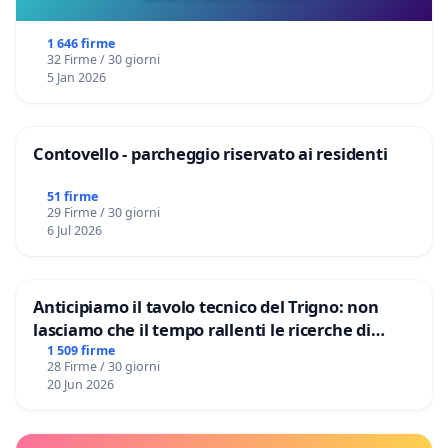
1 646 firme
32 Firme / 30 giorni
5 Jan 2026
Contovello - parcheggio riservato ai residenti
51 firme
29 Firme / 30 giorni
6 Jul 2026
Anticipiamo il tavolo tecnico del Trigno: non
lasciamo che il tempo rallenti le ricerche di
Domenico Racanati
1 509 firme
28 Firme / 30 giorni
20 Jun 2026