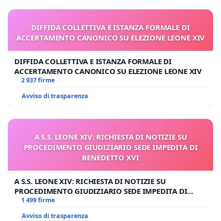
DIFFIDA COLLETTIVA E ISTANZA FORMALE DI
ACCERTAMENTO CANONICO SU ELEZIONE LEONE XIV
DIFFIDA COLLETTIVA E ISTANZA FORMALE DI
ACCERTAMENTO CANONICO SU ELEZIONE LEONE XIV
2 937 firme
Avviso di trasparenza
A S.S. LEONE XIV: RICHIESTA DI NOTIZIE SU
PROCEDIMENTO GIUDIZIARIO SEDE IMPEDITA DI
BENEDETTO XVI
A S.S. LEONE XIV: RICHIESTA DI NOTIZIE SU
PROCEDIMENTO GIUDIZIARIO SEDE IMPEDITA DI
BENEDETTO XVI
1 499 firme
Avviso di trasparenza