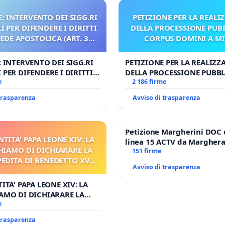
: INTERVENTO DEI SIGG.RI
PETIZIONE PER LA REALI
 PER DIFENDERE I DIRITTI
DELLA PROCESSIONE PUBB
SEDE APOSTOLICA (ART. 3
CORPUS DOMINI A M
UDG)
: INTERVENTO DEI SIGG.RI
PETIZIONE PER LA REALIZZ
 PER DIFENDERE I DIRITTI
DELLA PROCESSIONE PUBBL
E APOSTOLICA (ART. 3 UDG)
e
CORPUS DOMINI A MILAN
2 186 firme
 trasparenza
Avviso di trasparenza
Petizione Margherini DOC 
NTITA' PAPA LEONE XIV: LA
linea 15 ACTV da Marghera 
HIAMO DI DICHIARARE LA
Antonio all'aeroporto Marc
151 firme
PEDITA DI BENEDETTO XVI
tariffa a € 1,50
Avviso di trasparenza
 FAR APRIRE IL RELATIVO
PROCESSO
ITA' PAPA LEONE XIV: LA
AMO DI DICHIARARE LA
DITA DI BENEDETTO XVI E/O
e
RIRE IL RELATIVO PROCESSO
 trasparenza