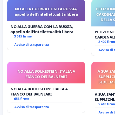
NO ALLA GUERRA CON LA RUSSIA,
PETIZIONE
appello dell'intellettualità libera
CARDINALI
DELLA 
NO ALLA GUERRA CON LA RUSSIA,
appello dell'intellettualità libera
PETIZIONE
3 015 firme
CARDINALI
DELLA SED
2 420 firm
Avviso di trasparenza
Avviso di
NO ALLA BOLKESTEIN: ITALIA A
A SUA SA
FIANCO DEI BALNEARI
SUPPLIC
SEDE IM
E/O DI
NO ALLA BOLKESTEIN: ITALIA A
FIANCO DEI BALNEARI
A SUA SANT
653 firme
SUPPLICHI
SEDE IMPE
5 410 firm
Avviso di trasparenza
DI FAR AP
Avviso di