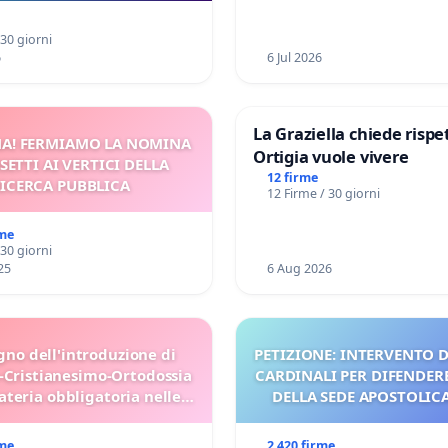
a Pedemontana Veneta
 30 giorni
6
6 Jul 2026
La Graziella chiede rispet
A! FERMIAMO LA NOMINA
Ortigia vuole vivere
SETTI AI VERTICI DELLA
12 firme
ICERCA PUBBLICA
12 Firme / 30 giorni
rme
 30 giorni
25
6 Aug 2026
gno dell'introduzione di
PETIZIONE: INTERVENTO D
-Cristianesimo-Ortodossia
CARDINALI PER DIFENDERE
teria obbligatoria nelle
DELLA SEDE APOSTOLICA 
scuole bulgare.
UDG)
rme
2 420 firme