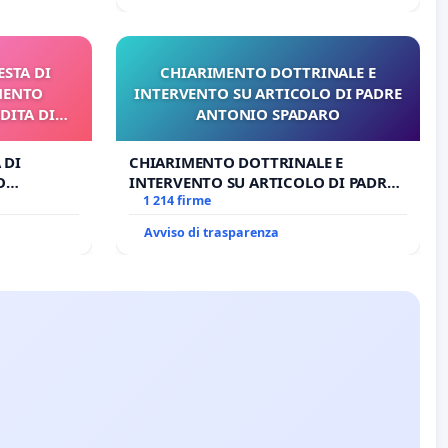
ESTA DI
CHIARIMENTO DOTTRINALE E
MENTO
INTERVENTO SU ARTICOLO DI PADRE
DITA DI
ANTONIO SPADARO
 DI
CHIARIMENTO DOTTRINALE E
O
INTERVENTO SU ARTICOLO DI PADRE
A DI
ANTONIO SPADARO
1 214 firme
Avviso di trasparenza