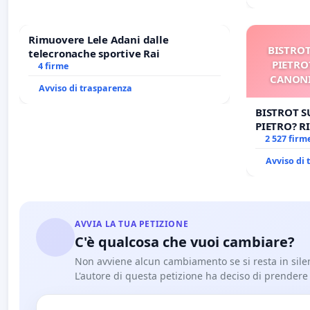
Rimuovere Lele Adani dalle
BISTROT
telecronache sportive Rai
PIETRO
4 firme
CANONI
Avviso di trasparenza
BISTROT S
PIETRO? RI
CANONICA 
2 527 firm
CARD. GAM
Avviso di
AVVIA LA TUA PETIZIONE
C'è qualcosa che vuoi cambiare?
Non avviene alcun cambiamento se si resta in sile
L'autore di questa petizione ha deciso di prendere l'