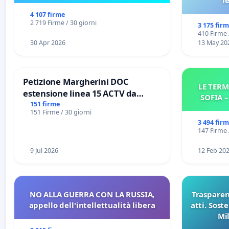
f
4 107 firme
2 719 Firme / 30 giorni
3 175 fir
410 Firme 
30 Apr 2026
13 May 20
Petizione Margherini DOC
LE TERM
estensione linea 15 ACTV da
SOFIA 
Marghera P.zza S. Antonio
151 firme
151 Firme / 30 giorni
all'aeroporto Marco Polo tariffa a
3 494 fir
€ 1,50
147 Firme 
9 Jul 2026
12 Feb 20
NO ALLA GUERRA CON LA RUSSIA,
Trasparenz
appello dell'intellettualità libera
atti. Sost
Mi
pubblicaz