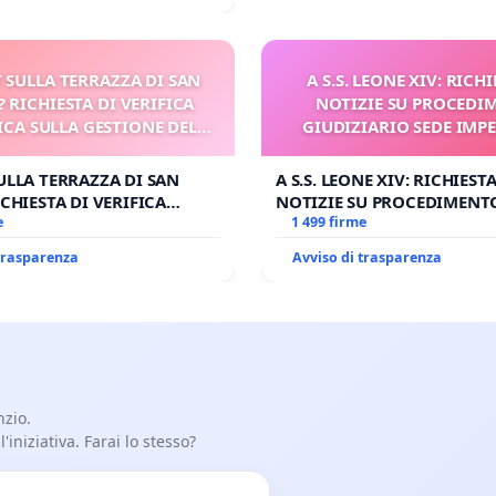
 SULLA TERRAZZA DI SAN
A S.S. LEONE XIV: RICHI
? RICHIESTA DI VERIFICA
NOTIZIE SU PROCEDI
CA SULLA GESTIONE DEL
GIUDIZIARIO SEDE IMPE
CARD. GAMBETTI
BENEDETTO XVI
ULLA TERRAZZA DI SAN
A S.S. LEONE XIV: RICHIESTA
CHIESTA DI VERIFICA
NOTIZIE SU PROCEDIMENT
SULLA GESTIONE DEL
e
GIUDIZIARIO SEDE IMPEDIT
1 499 firme
BETTI
BENEDETTO XVI
 trasparenza
Avviso di trasparenza
nzio.
iniziativa. Farai lo stesso?