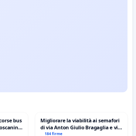
corse bus
Migliorare la viabilità ai semafori
Toscanini
di via Anton Giulio Bragaglia e via
Tieri XV MUNICIPIO DI ROMA
184 firme