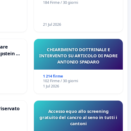
184 Firme / 30 giorni
21 Jul 2026
are
CHIARIMENTO DOTTRINALE E
Epstein e
INTERVENTO SU ARTICOLO DI PADRE
Epstein
ANTONIO SPADARO
1 214 firme
102 Firme / 30 giorni
1 Jul 2026
riservato
Accesso equo allo screening
gratuito del cancro al seno in tutti i
cantoni