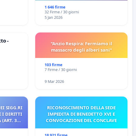
1 646 firme
32 Firme / 30 giorni
5 Jan 2026
to -
"Anzio Respira: Fermiamo il
massacro degli alberi sani"
103 firme
7 Firme / 30 giorni
9 Mar 2026
EI SIGG.RI
RICONOSCIMENTO DELLA SEDE
 I DIRITTI
IMPEDITA DI BENEDETTO XVI E
(ART. 3
CONVOCAZIONE DEL CONCLAVE
18 921 firme