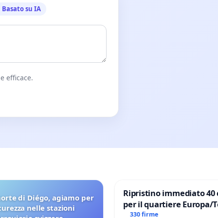
Basato su IA
e efficace.
Ripristino immediato 40 
orte di Diégo, agiamo per
per il quartiere Europa/
icurezza nelle stazioni
di Aprilia
330 firme