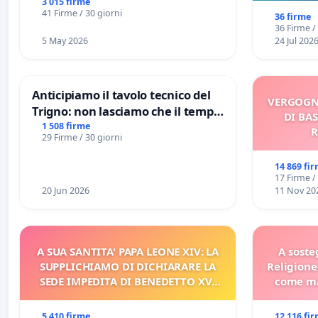
3 015 firme
sull
41 Firme / 30 giorni
36 firme
36 Firme /
5 May 2026
24 Jul 202
Anticipiamo il tavolo tecnico del
VERGOGN
Trigno: non lasciamo che il tempo
DI BAS
rallenti le ricerche di Domenico
1 508 firme
R
29 Firme / 30 giorni
Racanati
14 869 fi
17 Firme /
20 Jun 2026
11 Nov 20
A SUA SANTITA' PAPA LEONE XIV: LA
A soste
SUPPLICHIAMO DI DICHIARARE LA
Religione
SEDE IMPEDITA DI BENEDETTO XVI
come ma
E/O DI FAR APRIRE IL RELATIVO
PROCESSO
5 410 firme
12 116 fi