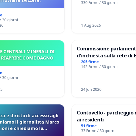
erroviarie svizzere.
330 Firme / 30 giorni
me
/ 30 giorni
26
1 Aug 2026
Commissione parlament
E CENTRALI MINERALI DI
d'inchiesta sulla rete di 
– RIAPRIRE COME BAGNO
del Mossad: verità sugli 
205 firme
142 Firme / 30 giorni
Files
me
/ 30 giorni
25
24 Jun 2026
Contovello - parcheggio 
a e diritto di accesso agli
ai residenti
eniamo il giornalista Marco
51 firme
lioni e chiediamo la
33 Firme / 30 giorni
ione dei verbali Pfas-Pfba