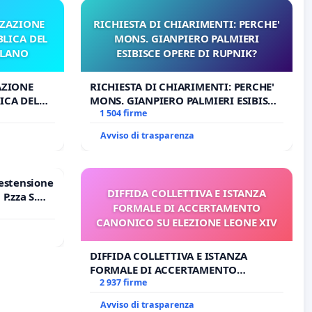
ZZAZIONE
RICHIESTA DI CHIARIMENTI: PERCHE'
LICA DEL
MONS. GIANPIERO PALMIERI
ILANO
ESIBISCE OPERE DI RUPNIK?
AZIONE
RICHIESTA DI CHIARIMENTI: PERCHE'
ICA DEL
MONS. GIANPIERO PALMIERI ESIBISCE
O
OPERE DI RUPNIK?
1 504 firme
Avviso di trasparenza
estensione
DIFFIDA COLLETTIVA E ISTANZA
P.zza S.
FORMALE DI ACCERTAMENTO
o Polo
CANONICO SU ELEZIONE LEONE XIV
DIFFIDA COLLETTIVA E ISTANZA
FORMALE DI ACCERTAMENTO
CANONICO SU ELEZIONE LEONE XIV
2 937 firme
Avviso di trasparenza