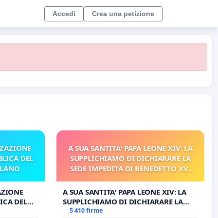
Accedi
Crea una petizione
ZZAZIONE
A SUA SANTITA' PAPA LEONE XIV: LA
LICA DEL
SUPPLICHIAMO DI DICHIARARE LA
ILANO
SEDE IMPEDITA DI BENEDETTO XVI
E/O DI FAR APRIRE IL RELATIVO
PROCESSO
AZIONE
A SUA SANTITA' PAPA LEONE XIV: LA
ICA DEL
SUPPLICHIAMO DI DICHIARARE LA
O
SEDE IMPEDITA DI BENEDETTO XVI E/O
5 410 firme