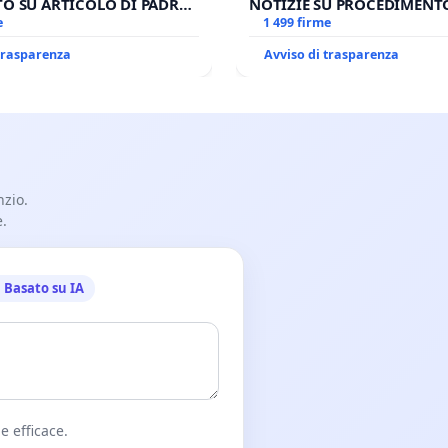
O SU ARTICOLO DI PADRE
NOTIZIE SU PROCEDIMENT
SPADARO
e
GIUDIZIARIO SEDE IMPEDIT
1 499 firme
BENEDETTO XVI
 trasparenza
Avviso di trasparenza
nzio.
e.
Basato su IA
e efficace.