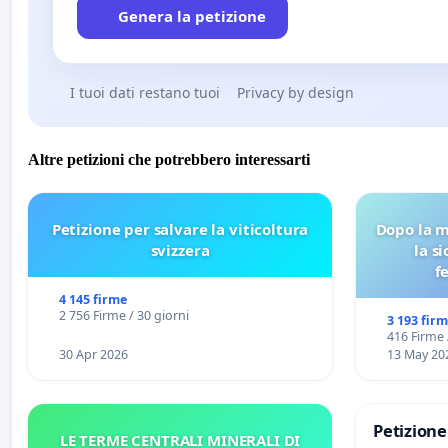
Genera la petizione
I tuoi dati restano tuoi
Privacy by design
Altre petizioni che potrebbero interessarti
Petizione per salvare la viticoltura
Dopo la m
svizzera
la s
f
4 145 firme
2 756 Firme / 30 giorni
3 193 fir
416 Firme 
30 Apr 2026
13 May 20
Petizion
LE TERME CENTRALI MINERALI DI