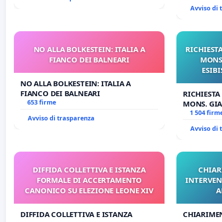
Avviso di
NO ALLA BOLKESTEIN: ITALIA A
RICHIESTA
FIANCO DEI BALNEARI
MONS.
ESIBI
NO ALLA BOLKESTEIN: ITALIA A
FIANCO DEI BALNEARI
RICHIESTA
653 firme
MONS. GIA
OPERE DI 
1 504 firm
Avviso di trasparenza
Avviso di
DIFFIDA COLLETTIVA E ISTANZA
CHIAR
FORMALE DI ACCERTAMENTO
INTERVEN
CANONICO SU ELEZIONE LEONE XIV
A
DIFFIDA COLLETTIVA E ISTANZA
CHIARIME