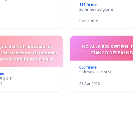
116 firme
20 Firme / 30 giorni
9 Mar 2026
gno dell'introduzione di
NO ALLA BOLKESTEIN: I
-Cristianesimo-Ortodossia
FIANCO DEI BALNE
teria obbligatoria nelle
scuole bulgare.
653 firme
5 Firme / 30 giorni
rme
30 giorni
25
28 Apr 2026