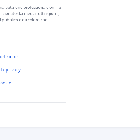
una petizione professionale online
zionate dai media tutti i giorni,
l pubblico e da coloro che
petizione
lla privacy
cookie