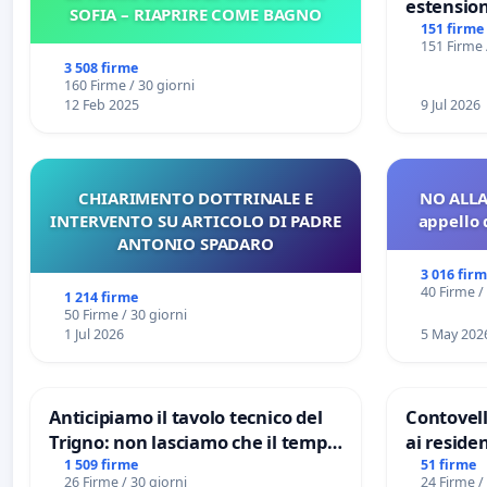
estension
SOFIA – RIAPRIRE COME BAGNO
Marghera 
151 firme
151 Firme 
all'aerop
3 508 firme
€ 1,50
160 Firme / 30 giorni
12 Feb 2025
9 Jul 2026
CHIARIMENTO DOTTRINALE E
NO ALLA
INTERVENTO SU ARTICOLO DI PADRE
appello 
ANTONIO SPADARO
3 016 fir
40 Firme /
1 214 firme
50 Firme / 30 giorni
1 Jul 2026
5 May 202
Anticipiamo il tavolo tecnico del
Contovell
Trigno: non lasciamo che il tempo
ai residen
rallenti le ricerche di Domenico
1 509 firme
51 firme
26 Firme / 30 giorni
24 Firme /