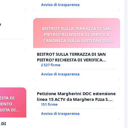
DI FAR APRIRE IL RELATIVO PROCESSO
Avviso di trasparenza
e
BISTROT SULLA TERRAZZA DI SAN
PIETRO? RICHIESTA DI VERIFICA
CANONICA SULLA GESTIONE DEL
CARD. GAMBETTI
BISTROT SULLA TERRAZZA DI SAN
PIETRO? RICHIESTA DI VERIFICA
CANONICA SULLA GESTIONE DEL
2 527 firme
CARD. GAMBETTI
Avviso di trasparenza
Petizione Margherini DOC estensione
ESTA DI
linea 15 ACTV da Marghera P.zza S.
MENTO
Antonio all'aeroporto Marco Polo
151 firme
DITA DI
tariffa a € 1,50
Avviso di trasparenza
 DI