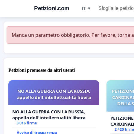
Petizioni.com
Sfoglia le petizio
IT ▼
Manca un parametro obbligatorio. Per favore, torna all
Petizioni promosse da altri utenti
NO ALLA GUERRA CON LA RUSSIA,
PETIZIONE
appello dell'intellettualità libera
CARDINALI
DELLA 
NO ALLA GUERRA CON LA RUSSIA,
appello dell'intellettualità libera
PETIZIONE
3 016 firme
CARDINALI
DELLA SED
2 420 firm
Avviso di trasparenza