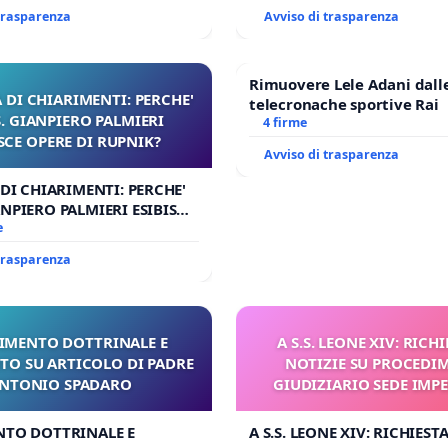
 trasparenza
Avviso di trasparenza
Rimuovere Lele Adani dall
 DI CHIARIMENTI: PERCHE'
telecronache sportive Rai
 GIANPIERO PALMIERI
4 firme
SCE OPERE DI RUPNIK?
Avviso di trasparenza
 DI CHIARIMENTI: PERCHE'
NPIERO PALMIERI ESIBISCE
RUPNIK?
e
 trasparenza
IMENTO DOTTRINALE E
A S.S. LEONE XIV: RICHI
TO SU ARTICOLO DI PADRE
NOTIZIE SU PROCEDI
NTONIO SPADARO
GIUDIZIARIO SEDE IMPE
BENEDETTO XVI
NTO DOTTRINALE E
A S.S. LEONE XIV: RICHIESTA