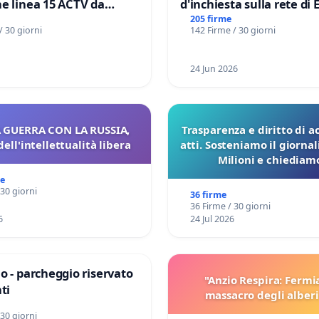
e linea 15 ACTV da
d'inchiesta sulla rete di 
P.zza S. Antonio
del Mossad: verità sugli 
205 firme
/ 30 giorni
142 Firme / 30 giorni
orto Marco Polo tariffa a
Files
24 Jun 2026
 GUERRA CON LA RUSSIA,
Trasparenza e diritto di a
dell'intellettualità libera
atti. Sosteniamo il giorna
Milioni e chiediamo
pubblicazione dei verbali
me
sulla Pedemontana V
 30 giorni
36 firme
36 Firme / 30 giorni
6
24 Jul 2026
o - parcheggio riservato
"Anzio Respira: Fermi
ti
massacro degli alberi
 30 giorni