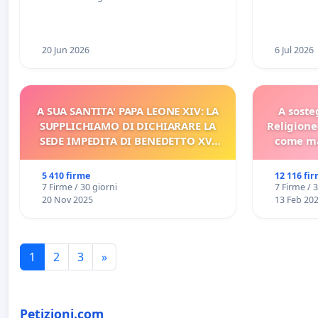
Racanati
20 Jun 2026
6 Jul 2026
A SUA SANTITA' PAPA LEONE XIV: LA
A soste
SUPPLICHIAMO DI DICHIARARE LA
Religione
SEDE IMPEDITA DI BENEDETTO XVI
come ma
E/O DI FAR APRIRE IL RELATIVO
PROCESSO
5 410 firme
12 116 fi
7 Firme / 30 giorni
7 Firme / 
20 Nov 2025
13 Feb 20
1
2
3
»
Petizioni.com