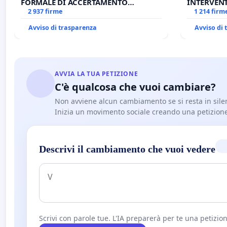
FORMALE DI ACCERTAMENTO
INTERVENT
CANONICO SU ELEZIONE LEONE XIV
2 937 firme
ANTONIO 
1 214 firm
Avviso di trasparenza
Avviso di
AVVIA LA TUA PETIZIONE
C'è qualcosa che vuoi cambiare?
Non avviene alcun cambiamento se si resta in sile
Inizia un movimento sociale creando una petizion
Descrivi il cambiamento che vuoi vedere
Scrivi con parole tue. L'IA preparerà per te una petizion