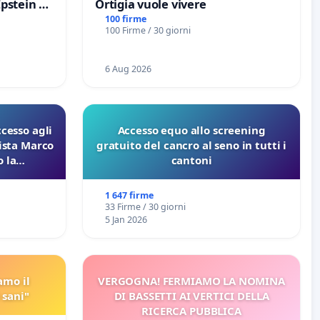
Epstein e
Ortigia vuole vivere
Epstein
100 firme
100 Firme / 30 giorni
6 Aug 2026
ccesso agli
Accesso equo allo screening
lista Marco
gratuito del cancro al seno in tutti i
 la
cantoni
 Pfas-Pfba
eneta
1 647 firme
33 Firme / 30 giorni
5 Jan 2026
amo il
VERGOGNA! FERMIAMO LA NOMINA
 sani"
DI BASSETTI AI VERTICI DELLA
RICERCA PUBBLICA