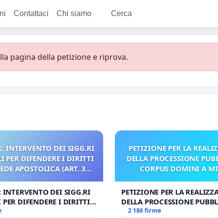
ni
Contattaci
Chi siamo
Cerca
a pagina della petizione e riprova.
: INTERVENTO DEI SIGG.RI
PETIZIONE PER LA REALI
 PER DIFENDERE I DIRITTI
DELLA PROCESSIONE PUBB
SEDE APOSTOLICA (ART. 3
CORPUS DOMINI A M
UDG)
: INTERVENTO DEI SIGG.RI
PETIZIONE PER LA REALIZZ
 PER DIFENDERE I DIRITTI
DELLA PROCESSIONE PUBBL
E APOSTOLICA (ART. 3 UDG)
e
CORPUS DOMINI A MILAN
2 186 firme