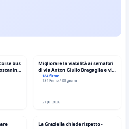
corse bus
Migliorare la viabilità ai semafori
Toscanini
di via Anton Giulio Bragaglia e via
Tieri XV MUNICIPIO DI ROMA
184 firme
184 Firme / 30 giorni
21 Jul 2026
are
La Graziella chiede rispetto -