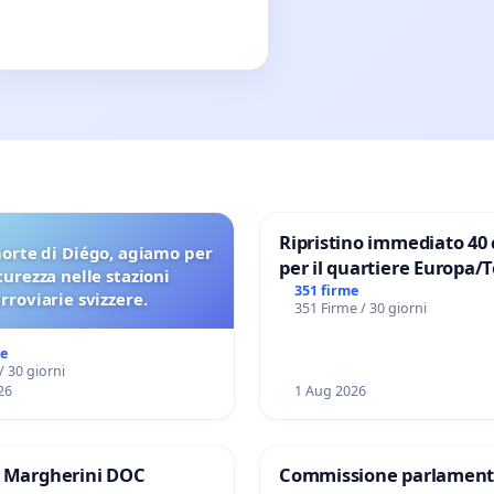
Ripristino immediato 40 
orte di Diégo, agiamo per
per il quartiere Europa/
icurezza nelle stazioni
di Aprilia
351 firme
erroviarie svizzere.
351 Firme / 30 giorni
me
/ 30 giorni
26
1 Aug 2026
e Margherini DOC
Commissione parlament