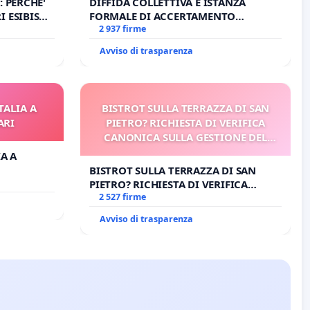
: PERCHE'
DIFFIDA COLLETTIVA E ISTANZA
 ESIBISCE
FORMALE DI ACCERTAMENTO
CANONICO SU ELEZIONE LEONE XIV
2 937 firme
Avviso di trasparenza
TALIA A
BISTROT SULLA TERRAZZA DI SAN
ARI
PIETRO? RICHIESTA DI VERIFICA
CANONICA SULLA GESTIONE DEL
CARD. GAMBETTI
IA A
BISTROT SULLA TERRAZZA DI SAN
PIETRO? RICHIESTA DI VERIFICA
CANONICA SULLA GESTIONE DEL
2 527 firme
CARD. GAMBETTI
Avviso di trasparenza