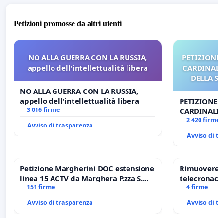
Petizioni promosse da altri utenti
NO ALLA GUERRA CON LA RUSSIA,
PETIZIONE
appello dell'intellettualità libera
CARDINALI
DELLA 
NO ALLA GUERRA CON LA RUSSIA,
appello dell'intellettualità libera
PETIZIONE
3 016 firme
CARDINALI
DELLA SED
2 420 firm
Avviso di trasparenza
Avviso di
Petizione Margherini DOC estensione
Rimuovere 
linea 15 ACTV da Marghera P.zza S.
telecronac
Antonio all'aeroporto Marco Polo
151 firme
4 firme
tariffa a € 1,50
Avviso di trasparenza
Avviso di