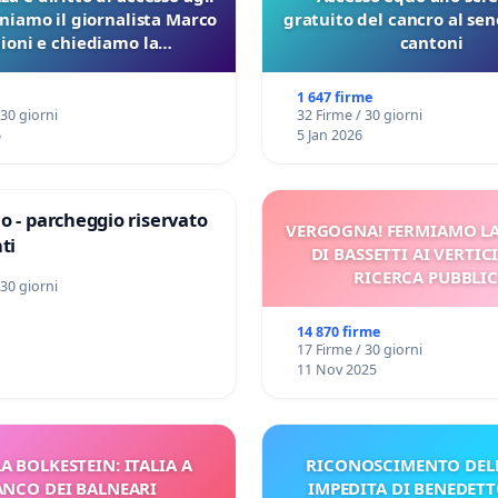
eniamo il giornalista Marco
gratuito del cancro al seno
lioni e chiediamo la
cantoni
ione dei verbali Pfas-Pfba
a Pedemontana Veneta
1 647 firme
 30 giorni
32 Firme / 30 giorni
6
5 Jan 2026
o - parcheggio riservato
VERGOGNA! FERMIAMO L
ti
DI BASSETTI AI VERTIC
RICERCA PUBBLI
 30 giorni
14 870 firme
17 Firme / 30 giorni
11 Nov 2025
A BOLKESTEIN: ITALIA A
RICONOSCIMENTO DELL
ANCO DEI BALNEARI
IMPEDITA DI BENEDETT