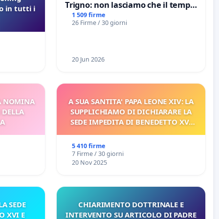
Trigno: non lasciamo che il tempo
 in tutti i
rallenti le ricerche di Domenico
1 509 firme
26 Firme / 30 giorni
Racanati
20 Jun 2026
A NOMINA
A SUA SANTITA' PAPA LEONE XIV: LA
I DELLA
SUPPLICHIAMO DI DICHIARARE LA
CA
SEDE IMPEDITA DI BENEDETTO XVI
E/O DI FAR APRIRE IL RELATIVO
PROCESSO
5 410 firme
7 Firme / 30 giorni
20 Nov 2025
A SEDE
CHIARIMENTO DOTTRINALE E
O XVI E
INTERVENTO SU ARTICOLO DI PADRE