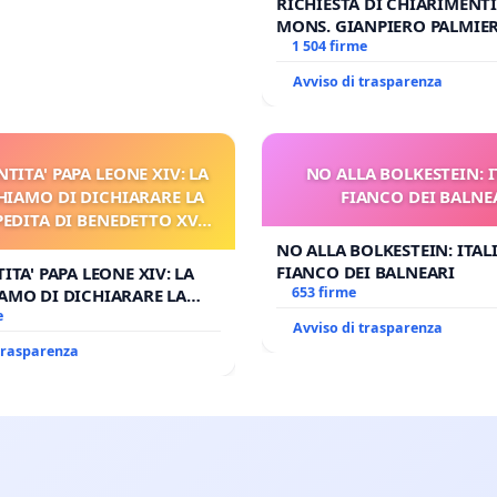
RICHIESTA DI CHIARIMENTI
MONS. GIANPIERO PALMIERI
OPERE DI RUPNIK?
1 504 firme
Avviso di trasparenza
NTITA' PAPA LEONE XIV: LA
NO ALLA BOLKESTEIN: I
HIAMO DI DICHIARARE LA
FIANCO DEI BALNE
PEDITA DI BENEDETTO XVI
 FAR APRIRE IL RELATIVO
NO ALLA BOLKESTEIN: ITAL
PROCESSO
FIANCO DEI BALNEARI
ITA' PAPA LEONE XIV: LA
653 firme
AMO DI DICHIARARE LA
DITA DI BENEDETTO XVI E/O
e
Avviso di trasparenza
RIRE IL RELATIVO PROCESSO
 trasparenza