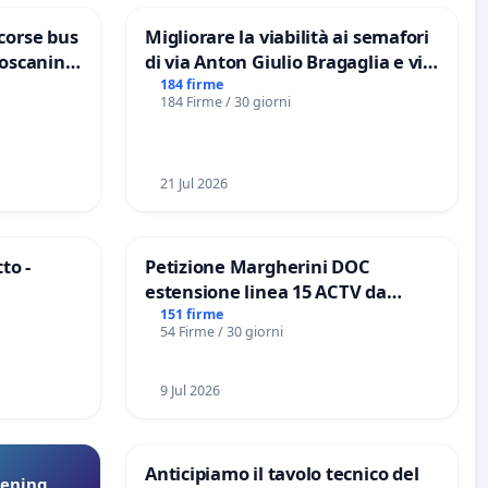
corse bus
Migliorare la viabilità ai semafori
Toscanini
di via Anton Giulio Bragaglia e via
Tieri XV MUNICIPIO DI ROMA
184 firme
184 Firme / 30 giorni
21 Jul 2026
to -
Petizione Margherini DOC
estensione linea 15 ACTV da
Marghera P.zza S. Antonio
151 firme
54 Firme / 30 giorni
all'aeroporto Marco Polo tariffa a
€ 1,50
9 Jul 2026
Anticipiamo il tavolo tecnico del
eening