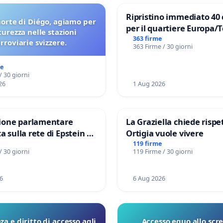
Ripristino immediato 40 
orte di Diégo, agiamo per
per il quartiere Europa/
icurezza nelle stazioni
di Aprilia
363 firme
erroviarie svizzere.
363 Firme / 30 giorni
me
/ 30 giorni
26
1 Aug 2026
one parlamentare
La Graziella chiede rispet
a sulla rete di Epstein e
Ortigia vuole vivere
d: verità sugli Epstein
119 firme
/ 30 giorni
119 Firme / 30 giorni
6
6 Aug 2026
a e diritto di accesso agli
Accesso equo allo scr