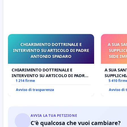
CHIARIMENTO DOTTRINALE E
A SUA SA
INTERVENTO SU ARTICOLO DI PADRE
SUPPLIC
ANTONIO SPADARO
SEDE IM
E/O DI
CHIARIMENTO DOTTRINALE E
A SUA SANT
INTERVENTO SU ARTICOLO DI PADRE
SUPPLICHI
ANTONIO SPADARO
1 214 firme
SEDE IMPE
5 410 firm
DI FAR AP
Avviso di trasparenza
Avviso di
AVVIA LA TUA PETIZIONE
C'è qualcosa che vuoi cambiare?