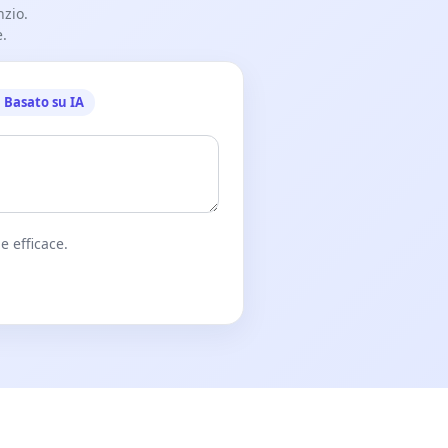
nzio.
e.
Basato su IA
e efficace.