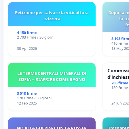
Petizione per salvare la viticoltura
Dopo la m
svizzera
la s
f
4 150 firme
2 703 Firme / 30 giorni
3 193 fir
416 Firme 
30 Apr 2026
13 May 20
Commissi
LE TERME CENTRALI MINERALI DI
d'inchiest
SOFIA – RIAPRIRE COME BAGNO
del Mossa
205 firme
130 Firme 
Files
3 518 firme
170 Firme / 30 giorni
12 Feb 2025
24 Jun 202
NO ALLA GUERRA CON LA RUSSIA,
Trasparenz