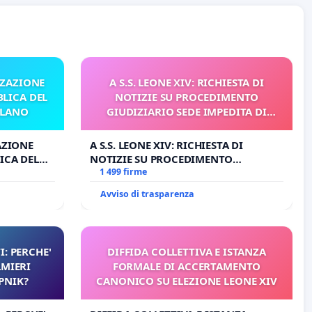
ZZAZIONE
A S.S. LEONE XIV: RICHIESTA DI
LICA DEL
NOTIZIE SU PROCEDIMENTO
ILANO
GIUDIZIARIO SEDE IMPEDITA DI
BENEDETTO XVI
AZIONE
A S.S. LEONE XIV: RICHIESTA DI
ICA DEL
NOTIZIE SU PROCEDIMENTO
O
GIUDIZIARIO SEDE IMPEDITA DI
1 499 firme
BENEDETTO XVI
Avviso di trasparenza
I: PERCHE'
DIFFIDA COLLETTIVA E ISTANZA
LMIERI
FORMALE DI ACCERTAMENTO
UPNIK?
CANONICO SU ELEZIONE LEONE XIV