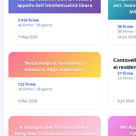
appello dell'intellettualità libera
atti. Sost
Mi
pubblicaz
3 016 firme
sull
40 Firme / 30 giorni
36 firme
36 Firme /
5 May 2026
24 Jul 202
Contovell
"Anzio Respira: Fermiamo il
ai residen
massacro degli alberi sani"
51 firme
23 Firme /
122 firme
26 Firme / 30 giorni
9 Mar 2026
6 Jul 2026
A sostegno dell'introduzione di
NO ALL
Religione-Cristianesimo-Ortodossia
FI