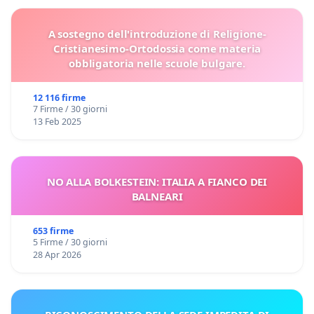
A sostegno dell'introduzione di Religione-
Cristianesimo-Ortodossia come materia
obbligatoria nelle scuole bulgare.
12 116 firme
7 Firme / 30 giorni
13 Feb 2025
NO ALLA BOLKESTEIN: ITALIA A FIANCO DEI
BALNEARI
653 firme
5 Firme / 30 giorni
28 Apr 2026