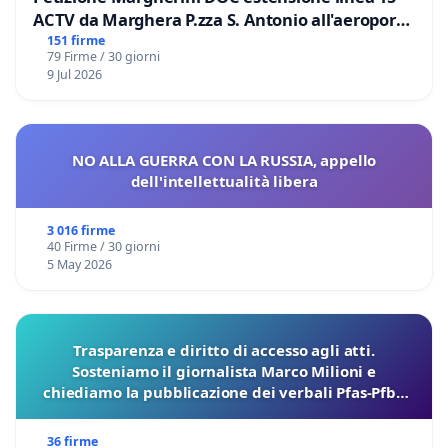
ACTV da Marghera P.zza S. Antonio all'aeroporto
Marco Polo tariffa a € 1,50
151 firme
79 Firme / 30 giorni
9 Jul 2026
NO ALLA GUERRA CON LA RUSSIA, appello
dell'intellettualità libera
3 016 firme
40 Firme / 30 giorni
5 May 2026
Trasparenza e diritto di accesso agli atti.
Sosteniamo il giornalista Marco Milioni e
chiediamo la pubblicazione dei verbali Pfas-Pfba
sulla Pedemontana Veneta
36 firme