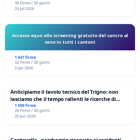
36 Firme / 30 giorni
24 Jul 2026
Accesso equo allo screening gratuito del cancro al
seno in tutti i cantoni
1 647 firme
32 Firme / 30 giorni
5 Jan 2026
Anticipiamo il tavolo tecnico del Trigno: non
lasciamo che il tempo rallenti le ricerche di
Domenico Racanati
1 509 firme
26 Firme / 30 giorni
20 Jun 2026
Contovello - parcheggio riservato ai residenti