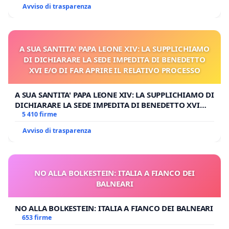
Avviso di trasparenza
A SUA SANTITA' PAPA LEONE XIV: LA SUPPLICHIAMO
DI DICHIARARE LA SEDE IMPEDITA DI BENEDETTO
XVI E/O DI FAR APRIRE IL RELATIVO PROCESSO
A SUA SANTITA' PAPA LEONE XIV: LA SUPPLICHIAMO DI
DICHIARARE LA SEDE IMPEDITA DI BENEDETTO XVI
E/O DI FAR APRIRE IL RELATIVO PROCESSO
5 410 firme
Avviso di trasparenza
NO ALLA BOLKESTEIN: ITALIA A FIANCO DEI
BALNEARI
NO ALLA BOLKESTEIN: ITALIA A FIANCO DEI BALNEARI
653 firme