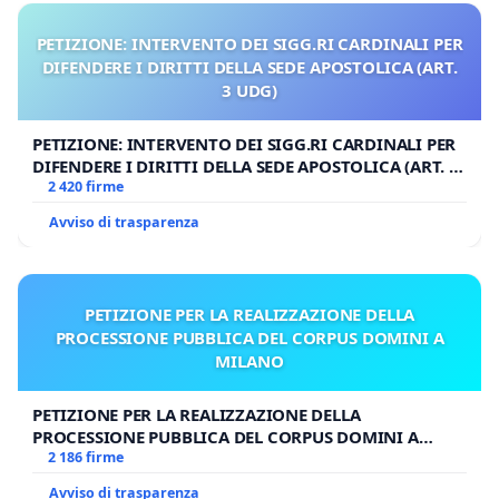
PETIZIONE: INTERVENTO DEI SIGG.RI CARDINALI PER
DIFENDERE I DIRITTI DELLA SEDE APOSTOLICA (ART.
3 UDG)
PETIZIONE: INTERVENTO DEI SIGG.RI CARDINALI PER
DIFENDERE I DIRITTI DELLA SEDE APOSTOLICA (ART. 3
UDG)
2 420 firme
Avviso di trasparenza
PETIZIONE PER LA REALIZZAZIONE DELLA
PROCESSIONE PUBBLICA DEL CORPUS DOMINI A
MILANO
PETIZIONE PER LA REALIZZAZIONE DELLA
PROCESSIONE PUBBLICA DEL CORPUS DOMINI A
MILANO
2 186 firme
Avviso di trasparenza