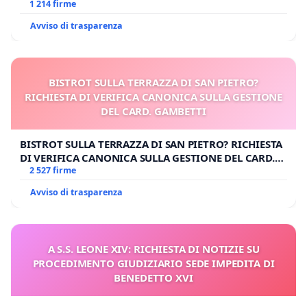
1 214 firme
Avviso di trasparenza
BISTROT SULLA TERRAZZA DI SAN PIETRO?
RICHIESTA DI VERIFICA CANONICA SULLA GESTIONE
DEL CARD. GAMBETTI
BISTROT SULLA TERRAZZA DI SAN PIETRO? RICHIESTA
DI VERIFICA CANONICA SULLA GESTIONE DEL CARD.
GAMBETTI
2 527 firme
Avviso di trasparenza
A S.S. LEONE XIV: RICHIESTA DI NOTIZIE SU
PROCEDIMENTO GIUDIZIARIO SEDE IMPEDITA DI
BENEDETTO XVI