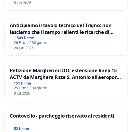
5 Jan 2026
Anticipiamo il tavolo tecnico del Trigno: non
lasciamo che il tempo rallenti le ricerche di
Domenico Racanati
1 509 firme
26 Firme / 30 giorni
20 Jun 2026
Petizione Margherini DOC estensione linea 15
ACTV da Marghera P.zza S. Antonio all'aeroporto
Marco Polo tariffa a € 1,50
151 firme
25 Firme / 30 giorni
9 Jul 2026
Contovello - parcheggio riservato ai residenti
52 firme