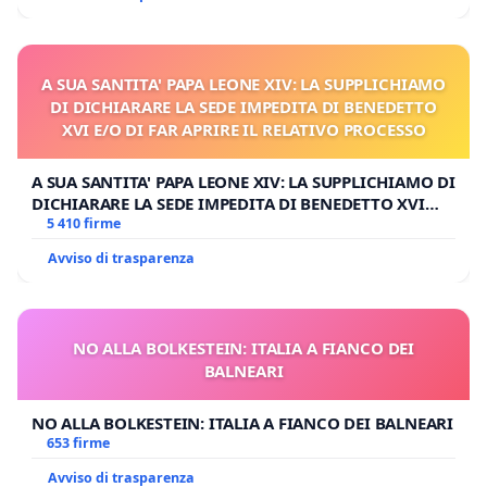
A SUA SANTITA' PAPA LEONE XIV: LA SUPPLICHIAMO
DI DICHIARARE LA SEDE IMPEDITA DI BENEDETTO
XVI E/O DI FAR APRIRE IL RELATIVO PROCESSO
A SUA SANTITA' PAPA LEONE XIV: LA SUPPLICHIAMO DI
DICHIARARE LA SEDE IMPEDITA DI BENEDETTO XVI
E/O DI FAR APRIRE IL RELATIVO PROCESSO
5 410 firme
Avviso di trasparenza
NO ALLA BOLKESTEIN: ITALIA A FIANCO DEI
BALNEARI
NO ALLA BOLKESTEIN: ITALIA A FIANCO DEI BALNEARI
653 firme
Avviso di trasparenza