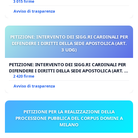
3 015 firme
Avviso di trasparenza
PETIZIONE: INTERVENTO DEI SIGG.RI CARDINALI PER
DIFENDERE I DIRITTI DELLA SEDE APOSTOLICA (ART.
3 UDG)
PETIZIONE: INTERVENTO DEI SIGG.RI CARDINALI PER
DIFENDERE I DIRITTI DELLA SEDE APOSTOLICA (ART. 3
UDG)
2 420 firme
Avviso di trasparenza
PETIZIONE PER LA REALIZZAZIONE DELLA
PROCESSIONE PUBBLICA DEL CORPUS DOMINI A
MILANO