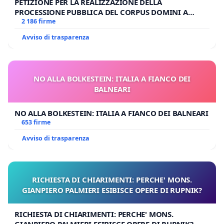
PETIZIONE PER LA REALIZZAZIONE DELLA
PROCESSIONE PUBBLICA DEL CORPUS DOMINI A
MILANO
2 186 firme
Avviso di trasparenza
NO ALLA BOLKESTEIN: ITALIA A FIANCO DEI
BALNEARI
NO ALLA BOLKESTEIN: ITALIA A FIANCO DEI BALNEARI
653 firme
Avviso di trasparenza
RICHIESTA DI CHIARIMENTI: PERCHE' MONS.
GIANPIERO PALMIERI ESIBISCE OPERE DI RUPNIK?
RICHIESTA DI CHIARIMENTI: PERCHE' MONS.
GIANPIERO PALMIERI ESIBISCE OPERE DI RUPNIK?