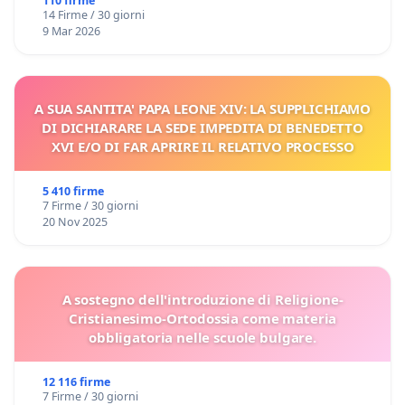
110 firme
14 Firme / 30 giorni
9 Mar 2026
A SUA SANTITA' PAPA LEONE XIV: LA SUPPLICHIAMO
DI DICHIARARE LA SEDE IMPEDITA DI BENEDETTO
XVI E/O DI FAR APRIRE IL RELATIVO PROCESSO
5 410 firme
7 Firme / 30 giorni
20 Nov 2025
A sostegno dell'introduzione di Religione-
Cristianesimo-Ortodossia come materia
obbligatoria nelle scuole bulgare.
12 116 firme
7 Firme / 30 giorni