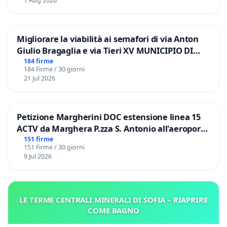
1 Aug 2026
Migliorare la viabilità ai semafori di via Anton
Giulio Bragaglia e via Tieri XV MUNICIPIO DI
ROMA
184 firme
184 Firme / 30 giorni
21 Jul 2026
Petizione Margherini DOC estensione linea 15
ACTV da Marghera P.zza S. Antonio all'aeroporto
Marco Polo tariffa a € 1,50
151 firme
151 Firme / 30 giorni
9 Jul 2026
LE TERME CENTRALI MINERALI DI SOFIA – RIAPRIRE
COME BAGNO