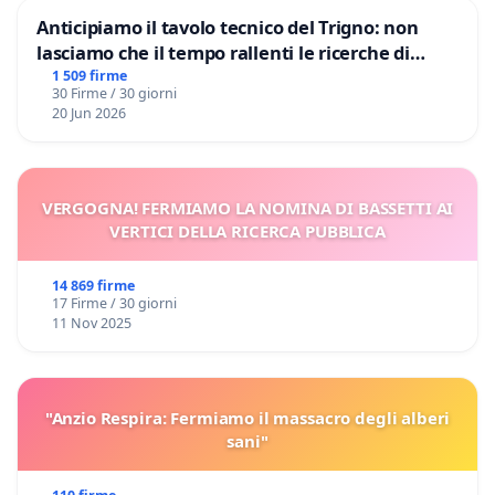
Anticipiamo il tavolo tecnico del Trigno: non
lasciamo che il tempo rallenti le ricerche di
Domenico Racanati
1 509 firme
30 Firme / 30 giorni
20 Jun 2026
VERGOGNA! FERMIAMO LA NOMINA DI BASSETTI AI
VERTICI DELLA RICERCA PUBBLICA
14 869 firme
17 Firme / 30 giorni
11 Nov 2025
"Anzio Respira: Fermiamo il massacro degli alberi
sani"