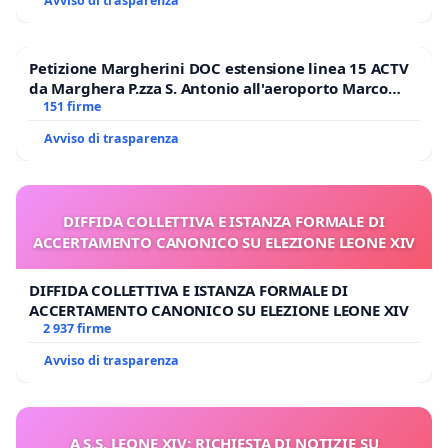
Avviso di trasparenza
Petizione Margherini DOC estensione linea 15 ACTV
da Marghera P.zza S. Antonio all'aeroporto Marco
Polo tariffa a € 1,50
151 firme
Avviso di trasparenza
DIFFIDA COLLETTIVA E ISTANZA FORMALE DI
ACCERTAMENTO CANONICO SU ELEZIONE LEONE XIV
DIFFIDA COLLETTIVA E ISTANZA FORMALE DI
ACCERTAMENTO CANONICO SU ELEZIONE LEONE XIV
2 937 firme
Avviso di trasparenza
A S.S. LEONE XIV: RICHIESTA DI NOTIZIE SU