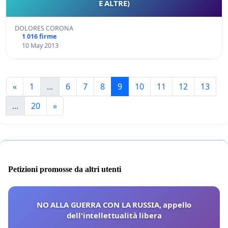
E ALTRE)
DOLORES CORONA
1 016 firme
10 May 2013
«
1
...
6
7
8
9
10
11
12
13
...
20
»
Petizioni promosse da altri utenti
NO ALLA GUERRA CON LA RUSSIA, appello
dell'intellettualità libera