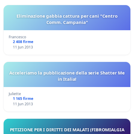
Eliminazione gabbia cattura per cani "Centro
Comm. Campania"
Francesco
2 408 firme
11 Jun 2013
Acceleriamo la pubblicazione della serie Shatter Me
in Italia!
Juliette
1 165 firme
11 Jun 2013
PETIZIONE PER I DIRITTI DEI MALATI (FIBROMIALGIA