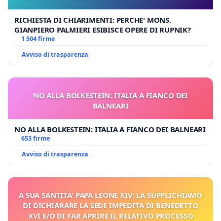
RICHIESTA DI CHIARIMENTI: PERCHE' MONS.
GIANPIERO PALMIERI ESIBISCE OPERE DI RUPNIK?
1 504 firme
Avviso di trasparenza
NO ALLA BOLKESTEIN: ITALIA A FIANCO DEI
BALNEARI
NO ALLA BOLKESTEIN: ITALIA A FIANCO DEI BALNEARI
653 firme
Avviso di trasparenza
A SUA SANTITA' PAPA LEONE XIV: LA SUPPLICHIAMO
DI DICHIARARE LA SEDE IMPEDITA DI BENEDETTO
XVI E/O DI FAR APRIRE IL RELATIVO PROCESSO