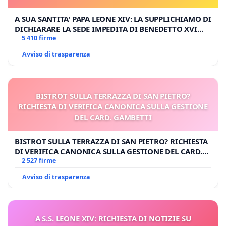
A SUA SANTITA' PAPA LEONE XIV: LA SUPPLICHIAMO DI
DICHIARARE LA SEDE IMPEDITA DI BENEDETTO XVI
E/O DI FAR APRIRE IL RELATIVO PROCESSO
5 410 firme
Avviso di trasparenza
BISTROT SULLA TERRAZZA DI SAN PIETRO?
RICHIESTA DI VERIFICA CANONICA SULLA GESTIONE
DEL CARD. GAMBETTI
BISTROT SULLA TERRAZZA DI SAN PIETRO? RICHIESTA
DI VERIFICA CANONICA SULLA GESTIONE DEL CARD.
GAMBETTI
2 527 firme
Avviso di trasparenza
A S.S. LEONE XIV: RICHIESTA DI NOTIZIE SU