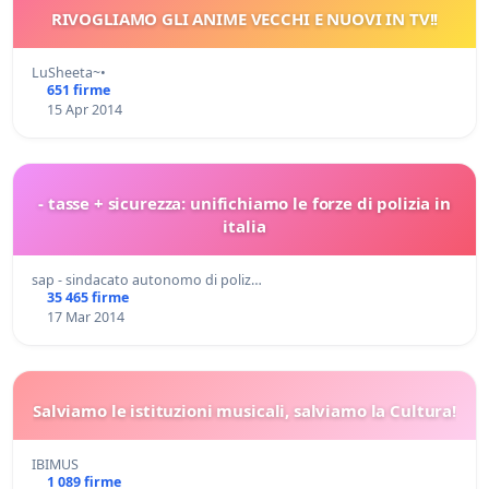
RIVOGLIAMO GLI ANIME VECCHI E NUOVI IN TV!!
LuSheeta~•
651 firme
15 Apr 2014
- tasse + sicurezza: unifichiamo le forze di polizia in
italia
sap - sindacato autonomo di poliz…
35 465 firme
17 Mar 2014
Salviamo le istituzioni musicali, salviamo la Cultura!
IBIMUS
1 089 firme