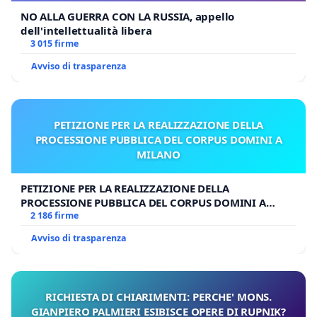
NO ALLA GUERRA CON LA RUSSIA, appello
dell'intellettualità libera
3 015 firme
Avviso di trasparenza
PETIZIONE PER LA REALIZZAZIONE DELLA
PROCESSIONE PUBBLICA DEL CORPUS DOMINI A
MILANO
PETIZIONE PER LA REALIZZAZIONE DELLA
PROCESSIONE PUBBLICA DEL CORPUS DOMINI A
MILANO
2 186 firme
Avviso di trasparenza
RICHIESTA DI CHIARIMENTI: PERCHE' MONS.
GIANPIERO PALMIERI ESIBISCE OPERE DI RUPNIK?