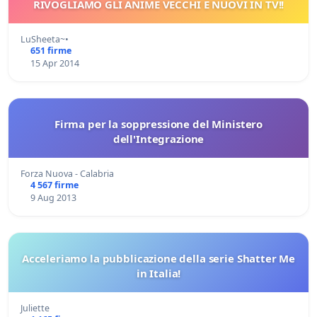
RIVOGLIAMO GLI ANIME VECCHI E NUOVI IN TV!!
LuSheeta~•
651 firme
15 Apr 2014
Firma per la soppressione del Ministero
dell'Integrazione
Forza Nuova - Calabria
4 567 firme
9 Aug 2013
Acceleriamo la pubblicazione della serie Shatter Me
in Italia!
Juliette