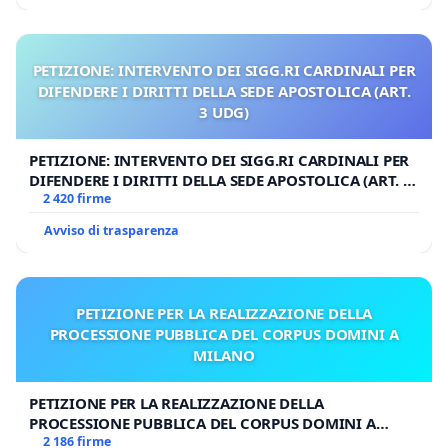
PETIZIONE: INTERVENTO DEI SIGG.RI CARDINALI PER
DIFENDERE I DIRITTI DELLA SEDE APOSTOLICA (ART.
3 UDG)
PETIZIONE: INTERVENTO DEI SIGG.RI CARDINALI PER
DIFENDERE I DIRITTI DELLA SEDE APOSTOLICA (ART. 3
UDG)
2 420 firme
Avviso di trasparenza
PETIZIONE PER LA REALIZZAZIONE DELLA
PROCESSIONE PUBBLICA DEL CORPUS DOMINI A
MILANO
PETIZIONE PER LA REALIZZAZIONE DELLA
PROCESSIONE PUBBLICA DEL CORPUS DOMINI A
MILANO
2 186 firme