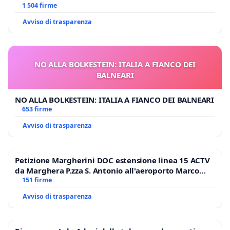
1 504 firme
Avviso di trasparenza
NO ALLA BOLKESTEIN: ITALIA A FIANCO DEI
BALNEARI
NO ALLA BOLKESTEIN: ITALIA A FIANCO DEI BALNEARI
653 firme
Avviso di trasparenza
Petizione Margherini DOC estensione linea 15 ACTV
da Marghera P.zza S. Antonio all'aeroporto Marco
Polo tariffa a € 1,50
151 firme
Avviso di trasparenza