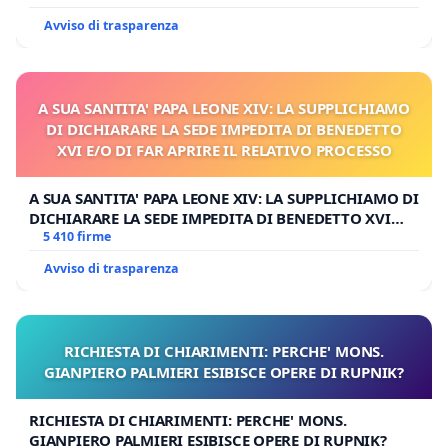
Avviso di trasparenza
A SUA SANTITA' PAPA LEONE XIV: LA SUPPLICHIAMO
DI DICHIARARE LA SEDE IMPEDITA DI BENEDETTO
XVI E/O DI FAR APRIRE IL RELATIVO PROCESSO
A SUA SANTITA' PAPA LEONE XIV: LA SUPPLICHIAMO DI
DICHIARARE LA SEDE IMPEDITA DI BENEDETTO XVI
E/O DI FAR APRIRE IL RELATIVO PROCESSO
5 410 firme
Avviso di trasparenza
RICHIESTA DI CHIARIMENTI: PERCHE' MONS.
GIANPIERO PALMIERI ESIBISCE OPERE DI RUPNIK?
RICHIESTA DI CHIARIMENTI: PERCHE' MONS.
GIANPIERO PALMIERI ESIBISCE OPERE DI RUPNIK?