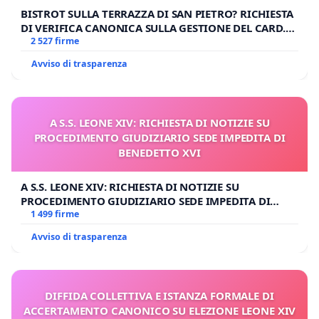
BISTROT SULLA TERRAZZA DI SAN PIETRO? RICHIESTA
DI VERIFICA CANONICA SULLA GESTIONE DEL CARD.
GAMBETTI
2 527 firme
Avviso di trasparenza
A S.S. LEONE XIV: RICHIESTA DI NOTIZIE SU
PROCEDIMENTO GIUDIZIARIO SEDE IMPEDITA DI
BENEDETTO XVI
A S.S. LEONE XIV: RICHIESTA DI NOTIZIE SU
PROCEDIMENTO GIUDIZIARIO SEDE IMPEDITA DI
BENEDETTO XVI
1 499 firme
Avviso di trasparenza
DIFFIDA COLLETTIVA E ISTANZA FORMALE DI
ACCERTAMENTO CANONICO SU ELEZIONE LEONE XIV