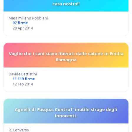
casa nostra!!
Massimiliano Robbiani
97 firme
28 Apr 2014
Voglio che i cani siano liberati dalle catene in Emilia
Romagna
Davide Battistini
11 119 firme
12 Feb 2014
Agnelli di Pasqua. Contro l' inutile strage degli
innocenti.
R. Converso