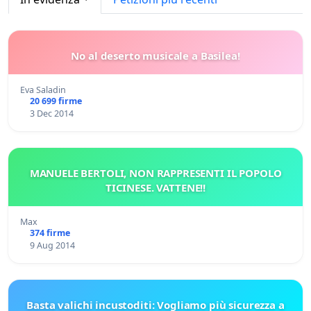
No al deserto musicale a Basilea!
Eva Saladin
20 699 firme
3 Dec 2014
MANUELE BERTOLI, NON RAPPRESENTI IL POPOLO
TICINESE. VATTENE!!
Max
374 firme
9 Aug 2014
Basta valichi incustoditi: Vogliamo più sicurezza a