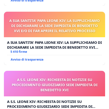
Avviso di trasparenza
A SUA SANTITA' PAPA LEONE XIV: LA SUPPLICHIAMO
DI DICHIARARE LA SEDE IMPEDITA DI BENEDETTO
XVI E/O DI FAR APRIRE IL RELATIVO PROCESSO
A SUA SANTITA' PAPA LEONE XIV: LA SUPPLICHIAMO DI
DICHIARARE LA SEDE IMPEDITA DI BENEDETTO XVI
E/O DI FAR APRIRE IL RELATIVO PROCESSO
5 410 firme
Avviso di trasparenza
A S.S. LEONE XIV: RICHIESTA DI NOTIZIE SU
PROCEDIMENTO GIUDIZIARIO SEDE IMPEDITA DI
BENEDETTO XVI
A S.S. LEONE XIV: RICHIESTA DI NOTIZIE SU
PROCEDIMENTO GIUDIZIARIO SEDE IMPEDITA DI