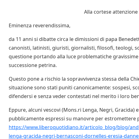
Alla cortese attenzione 
Eminenza reverendissima,
da 11 anni si dibatte circa le dimissioni di papa Benedet
canonisti, latinisti, giuristi, giornalisti, filosofi, teolog
questione portando alla luce problematiche gravissime su
successione petrina.
Questo pone a rischio la sopravvivenza stessa della Chie
situazione sono stati puniti canonicamente: sospesi, scomu
difendersi e senza veder contestati nel merito i loro be
Eppure, alcuni vescovi (Mons.ri Lenga, Negri, Gracida) e 
pubblicamente espressi su manovre per estromettere 
https://www.liberoquotidiano.it/articolo_blog/blog/an
lenga-gracida-negri-bernasconi-dornelles-eresia-dannee