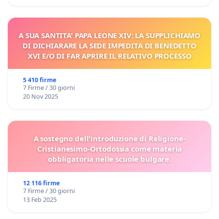
A SUA SANTITA' PAPA LEONE XIV: LA SUPPLICHIAMO
DI DICHIARARE LA SEDE IMPEDITA DI BENEDETTO
XVI E/O DI FAR APRIRE IL RELATIVO PROCESSO
5 410 firme
7 Firme / 30 giorni
20 Nov 2025
A sostegno dell'introduzione di Religione-
Cristianesimo-Ortodossia come materia
obbligatoria nelle scuole bulgare.
12 116 firme
7 Firme / 30 giorni
13 Feb 2025