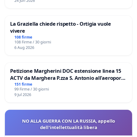
24 Jun 2026
La Graziella chiede rispetto - Ortigia vuole
vivere
108 firme
108 Firme / 30 giorni
6 Aug 2026
Petizione Margherini DOC estensione linea 15
ACTV da Marghera P.zza S. Antonio all'aeroporto
Marco Polo tariffa a € 1,50
151 firme
99 Firme / 30 giorni
9 Jul 2026
NO ALLA GUERRA CON LA RUSSIA, appello
dell'intellettualità libera