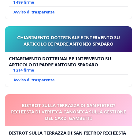
BENEDETTO XVI
1 499 firme
Avviso di trasparenza
CHIARIMENTO DOTTRINALE E INTERVENTO SU
ARTICOLO DI PADRE ANTONIO SPADARO
CHIARIMENTO DOTTRINALE E INTERVENTO SU
ARTICOLO DI PADRE ANTONIO SPADARO
1 214 firme
Avviso di trasparenza
BISTROT SULLA TERRAZZA DI SAN PIETRO?
RICHIESTA DI VERIFICA CANONICA SULLA GESTIONE
DEL CARD. GAMBETTI
BISTROT SULLA TERRAZZA DI SAN PIETRO? RICHIESTA