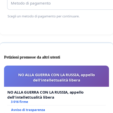
storia della Chiesa, per Sua massima completezza di in
Metodo di pagamento
Il Popolo di Dio versa in condizioni di forte incertezza
Scegli un metodo di pagamento per continuare.
Santa Romana Chiesa, ma ancor prima come
pastore
, 
porgendoLe i sensi della nostra più alta considerazione
Cav. Dott. Andrea Cionci e firmatari
Petizioni promosse da altri utenti
NO ALLA GUERRA CON LA RUSSIA, appello
dell'intellettualità libera
NO ALLA GUERRA CON LA RUSSIA, appello
dell'intellettualità libera
3 016 firme
Avviso di trasparenza