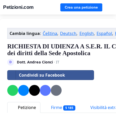
Petizioni.com
Crea una petizione
Cambia lingua
:
Čeština
,
Deutsch
,
English
,
Español
,
RICHIESTA DI UDIENZA A S.E.R. IL 
dei diritti della Sede Apostolica
Dott. Andrea Cionci
· IT
D
Condividi su Facebook
Petizione
Firme
Visibilità extr
5 185