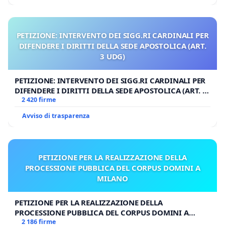
PETIZIONE: INTERVENTO DEI SIGG.RI CARDINALI PER
DIFENDERE I DIRITTI DELLA SEDE APOSTOLICA (ART.
3 UDG)
PETIZIONE: INTERVENTO DEI SIGG.RI CARDINALI PER
DIFENDERE I DIRITTI DELLA SEDE APOSTOLICA (ART. 3
UDG)
2 420 firme
Avviso di trasparenza
PETIZIONE PER LA REALIZZAZIONE DELLA
PROCESSIONE PUBBLICA DEL CORPUS DOMINI A
MILANO
PETIZIONE PER LA REALIZZAZIONE DELLA
PROCESSIONE PUBBLICA DEL CORPUS DOMINI A
MILANO
2 186 firme