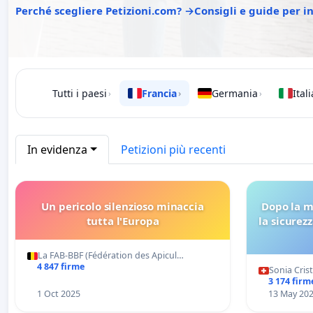
Perché scegliere Petizioni.com? →
Consigli e guide per i
Tutti i paesi
Francia
Germania
Itali
›
›
›
In evidenza
Petizioni più recenti
Un pericolo silenzioso minaccia
Dopo la m
tutta l'Europa
la sicurezz
La FAB-BBF (Fédération des Apicul…
4 847 firme
Sonia Cris
3 174 firm
1 Oct 2025
13 May 20