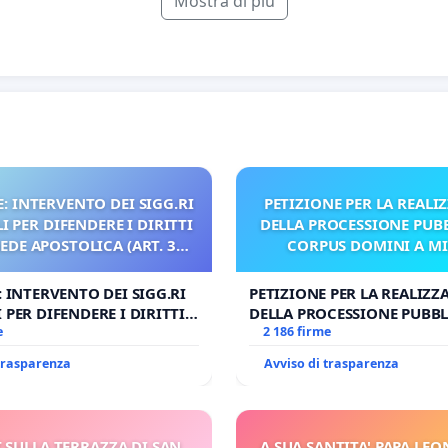
Mostra di più
: INTERVENTO DEI SIGG.RI
PETIZIONE PER LA REALI
 PER DIFENDERE I DIRITTI
DELLA PROCESSIONE PUBB
SEDE APOSTOLICA (ART. 3
CORPUS DOMINI A M
UDG)
: INTERVENTO DEI SIGG.RI
PETIZIONE PER LA REALIZZ
 PER DIFENDERE I DIRITTI
DELLA PROCESSIONE PUBBL
E APOSTOLICA (ART. 3 UDG)
e
CORPUS DOMINI A MILAN
2 186 firme
 trasparenza
Avviso di trasparenza
 SULLA TERRAZZA DI SAN
A SUA SANTITA' PAPA LEON