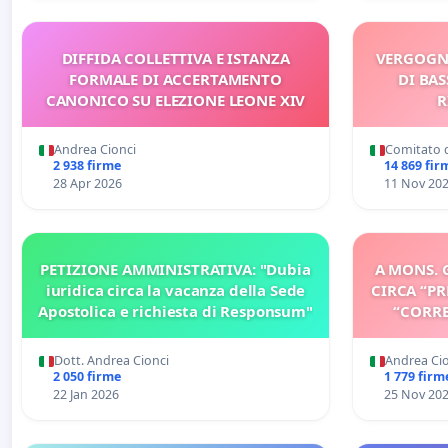
DIFFIDA COLLETTIVA E ISTANZA
VERGOGN
FORMALE DI ACCERTAMENTO
DI BAS
CANONICO SU ELEZIONE LEONE XIV
R
Andrea Cionci
Comitato d
2 938 firme
14 869 fir
28 Apr 2026
11 Nov 20
PETIZIONE AMMINISTRATIVA: "Dubia
A MONS. 
iuridica circa la vacanza della Sede
CIRCA “PR
Apostolica e richiesta di Responsum"
“CORRE
OPER
Dott. Andrea Cionci
Andrea Ci
2 050 firme
1 779 firm
22 Jan 2026
25 Nov 20