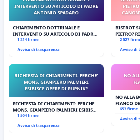
INTERVENTO SU ARTICOLO DI PADRE
PIETRO
ANTONIO SPADARO
CANONI
CHIARIMENTO DOTTRINALE E
BISTROT S
INTERVENTO SU ARTICOLO DI PADRE
PIETRO? RI
ANTONIO SPADARO
1 214 firme
CANONICA 
2 527 firm
CARD. GAM
Avviso di trasparenza
Avviso di
RICHIESTA DI CHIARIMENTI: PERCHE'
NO ALL
MONS. GIANPIERO PALMIERI
FI
ESIBISCE OPERE DI RUPNIK?
NO ALLA B
FIANCO DE
RICHIESTA DI CHIARIMENTI: PERCHE'
653 firme
MONS. GIANPIERO PALMIERI ESIBISCE
OPERE DI RUPNIK?
1 504 firme
Avviso di
Avviso di trasparenza