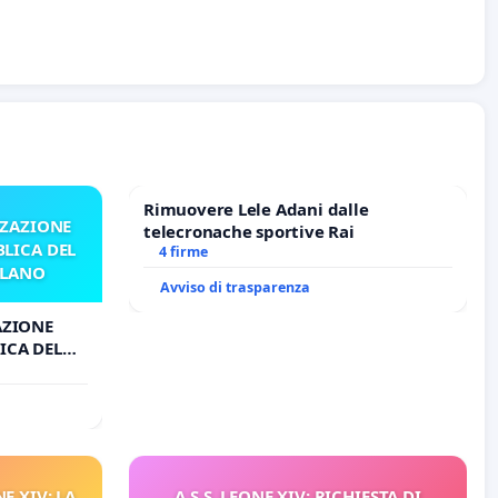
Rimuovere Lele Adani dalle
ZZAZIONE
telecronache sportive Rai
LICA DEL
4 firme
ILANO
Avviso di trasparenza
AZIONE
ICA DEL
O
E XIV: LA
A S.S. LEONE XIV: RICHIESTA DI