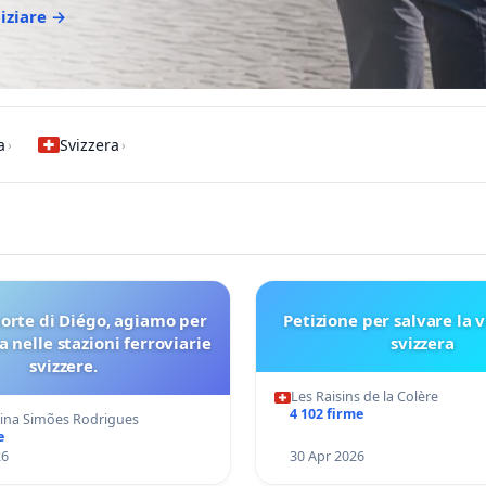
niziare →
a
Svizzera
›
›
orte di Diégo, agiamo per
Petizione per salvare la v
a nelle stazioni ferroviarie
svizzera
svizzere.
Les Raisins de la Colère
4 102 firme
tina Simões Rodrigues
e
26
30 Apr 2026