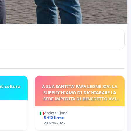
iticoltura
A SUA SANTITA' PAPA LEONE XIV: LA
SUPPLICHIAMO DI DICHIARARE LA
SEDE IMPEDITA DI BENEDETTO XVI
E/O DI FAR APRIRE IL RELATIVO
PROCESSO
Andrea Cionci
5 412 firme
20 Nov 2025