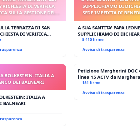
? RICHIESTA DI VERIFICA
SUPPLICHIAMO DI DICHI
CA SULLA GESTIONE DEL
SEDE IMPEDITA DI BENED
CARD. GAMBETTI
E/O DI FAR APRIRE IL R
PROCESSO
ULLA TERRAZZA DI SAN
A SUA SANTITA' PAPA LEONE
CHIESTA DI VERIFICA
SUPPLICHIAMO DI DICHIAR
SULLA GESTIONE DEL
e
SEDE IMPEDITA DI BENEDET
5 410 firme
BETTI
DI FAR APRIRE IL RELATIV
 trasparenza
Avviso di trasparenza
Petizione Margherini DOC 
A BOLKESTEIN: ITALIA A
linea 15 ACTV da Marghera 
ANCO DEI BALNEARI
Antonio all'aeroporto Marc
151 firme
tariffa a € 1,50
Avviso di trasparenza
OLKESTEIN: ITALIA A
I BALNEARI
 trasparenza