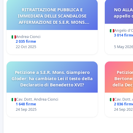
RITRATTAZIONE PUBBLICA E
NO ALLA
IMMEDIATA DELLE SCANDALOSE
appello d
AFFERMAZIONI DI S.E.R. MONS.
FRANCESCO SAVINO
Angelo d'O
3 014 firm
Andrea Cionci
2 035 firme
22 Oct 2025
5 May 202
Petizione a S.E.R. Mons. Giampiero
Petizio
Gloder: ha cambiato Lei il testo della
Bertone:
Declaratio di Benedetto XVI?
della Dec
Cav. Dott. Andrea Cionci
Cav. Dott.
1 648 firme
2 036 firm
24 Sep 2025
24 Sep 202