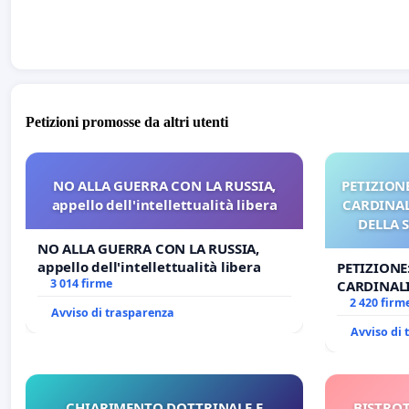
Petizioni promosse da altri utenti
NO ALLA GUERRA CON LA RUSSIA,
PETIZIONE
appello dell'intellettualità libera
CARDINALI
DELLA 
NO ALLA GUERRA CON LA RUSSIA,
appello dell'intellettualità libera
PETIZIONE
3 014 firme
CARDINALI
DELLA SED
2 420 firm
Avviso di trasparenza
Avviso di
CHIARIMENTO DOTTRINALE E
BISTROT