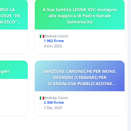
RSO LA
A Sua Santità LEONE XIV: sostegno
/2025 “IN
alla supplica di Padre Natale
NCESCO”
Santonocito
L CARD.
R
Andrea Cionci
1 962 firme
4 Oct 2025
ggeri
SANZIONI CANONICHE PER MONS.
DEVASINI (CHIAVARI) PER
SCANDALOSA PUBBLICAZIONE
CONTRO LA DOTTRINA E LA MORALE
CATTOLICHE
Andrea Cionci
2 306 firme
7 Dec 2025