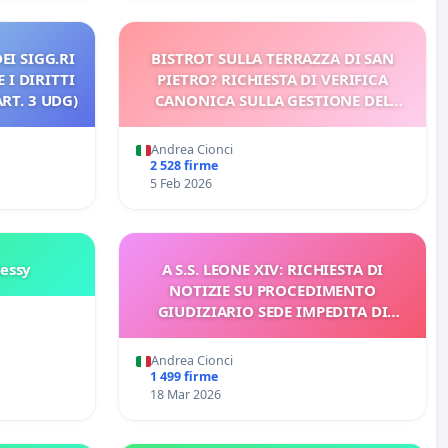
EI SIGG.RI
BISTROT SULLA TERRAZZA DI SAN
 I DIRITTI
PIETRO? RICHIESTA DI VERIFICA
RT. 3 UDG)
CANONICA SULLA GESTIONE DEL
CARD. GAMBETTI
Andrea Cionci
2 528 firme
5 Feb 2026
Nessy
A S.S. LEONE XIV: RICHIESTA DI
NOTIZIE SU PROCEDIMENTO
GIUDIZIARIO SEDE IMPEDITA DI
BENEDETTO XVI
Andrea Cionci
1 499 firme
18 Mar 2026