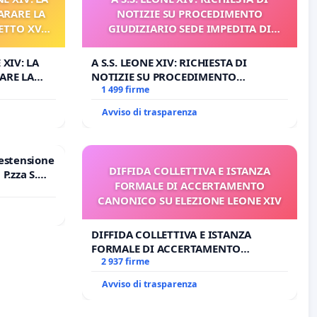
ARARE LA
NOTIZIE SU PROCEDIMENTO
ETTO XVI
GIUDIZIARIO SEDE IMPEDITA DI
ELATIVO
BENEDETTO XVI
 XIV: LA
A S.S. LEONE XIV: RICHIESTA DI
ARE LA
NOTIZIE SU PROCEDIMENTO
TO XVI E/O
GIUDIZIARIO SEDE IMPEDITA DI
1 499 firme
O PROCESSO
BENEDETTO XVI
Avviso di trasparenza
estensione
DIFFIDA COLLETTIVA E ISTANZA
P.zza S.
FORMALE DI ACCERTAMENTO
o Polo
CANONICO SU ELEZIONE LEONE XIV
DIFFIDA COLLETTIVA E ISTANZA
FORMALE DI ACCERTAMENTO
CANONICO SU ELEZIONE LEONE XIV
2 937 firme
Avviso di trasparenza