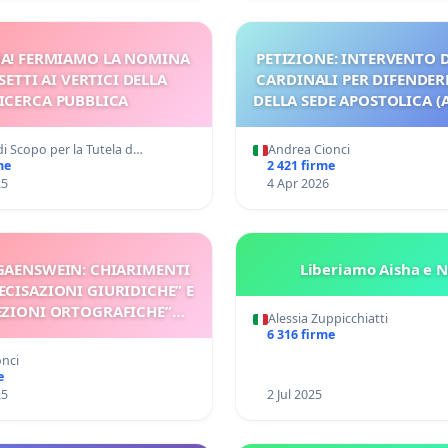
A! FERMIAMO LA NOMINA
PETIZIONE: INTERVENTO D
SETTI AI VERTICI DELLA
CARDINALI PER DIFENDERE
ICERCA PUBBLICA
DELLA SEDE APOSTOLICA (A
i Scopo per la Tutela d…
Andrea Cionci
me
2 421 firme
25
4 Apr 2026
GAENSWEIN: CHIARIMENTI
Liberiamo Aisha e 
ECISAZIONI GIURIDICHE” E
ZIONI ORTOGRAFICHE”
Alessia Zuppicchiatti
ATE SUL TESTO DELLA
6 316 firme
DECLARATIO
onci
e
25
2 Jul 2025