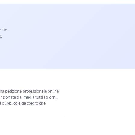
nzio.
e.
una petizione professionale online
zionate dai media tutti i giorni,
l pubblico e da coloro che