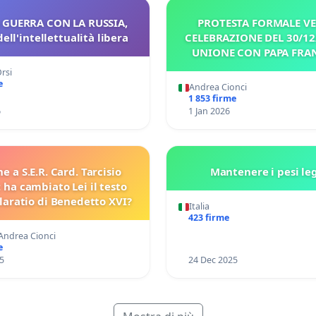
 GUERRA CON LA RUSSIA,
PROTESTA FORMALE VE
ell'intellettualità libera
CELEBRAZIONE DEL 30/12
UNIONE CON PAPA FRA
OFFICIATA DA S.E.R. I
rsi
GERHARD MÜLLE
e
Andrea Cionci
1 853 firme
6
1 Jan 2026
ne a S.E.R. Card. Tarcisio
Mantenere i pesi le
 ha cambiato Lei il testo
laratio di Benedetto XVI?
Italia
423 firme
 Andrea Cionci
e
5
24 Dec 2025