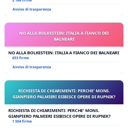
MILANO
2 186 firme
Avviso di trasparenza
NO ALLA BOLKESTEIN: ITALIA A FIANCO DEI
BALNEARI
NO ALLA BOLKESTEIN: ITALIA A FIANCO DEI BALNEARI
653 firme
Avviso di trasparenza
RICHIESTA DI CHIARIMENTI: PERCHE' MONS.
GIANPIERO PALMIERI ESIBISCE OPERE DI RUPNIK?
RICHIESTA DI CHIARIMENTI: PERCHE' MONS.
GIANPIERO PALMIERI ESIBISCE OPERE DI RUPNIK?
1 504 firme