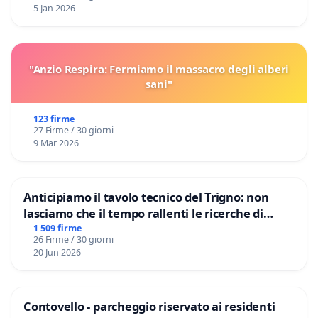
5 Jan 2026
"Anzio Respira: Fermiamo il massacro degli alberi
sani"
123 firme
27 Firme / 30 giorni
9 Mar 2026
Anticipiamo il tavolo tecnico del Trigno: non
lasciamo che il tempo rallenti le ricerche di
Domenico Racanati
1 509 firme
26 Firme / 30 giorni
20 Jun 2026
Contovello - parcheggio riservato ai residenti