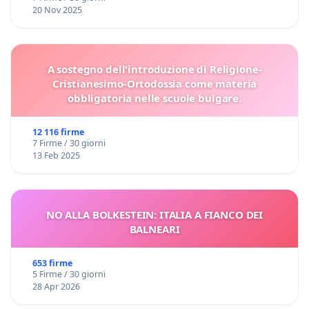
20 Nov 2025
A sostegno dell'introduzione di Religione-
Cristianesimo-Ortodossia come materia
obbligatoria nelle scuole bulgare.
12 116 firme
7 Firme / 30 giorni
13 Feb 2025
NO ALLA BOLKESTEIN: ITALIA A FIANCO DEI
BALNEARI
653 firme
5 Firme / 30 giorni
28 Apr 2026