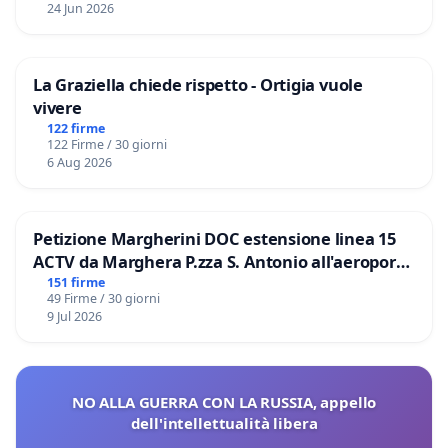
24 Jun 2026
La Graziella chiede rispetto - Ortigia vuole
vivere
122 firme
122 Firme / 30 giorni
6 Aug 2026
Petizione Margherini DOC estensione linea 15
ACTV da Marghera P.zza S. Antonio all'aeroporto
Marco Polo tariffa a € 1,50
151 firme
49 Firme / 30 giorni
9 Jul 2026
NO ALLA GUERRA CON LA RUSSIA, appello
dell'intellettualità libera