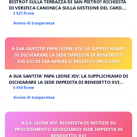
BISTROT SULLA TERRAZZA DI SAN PIETRO? RICHIESTA
DI VERIFICA CANONICA SULLA GESTIONE DEL CARD.
GAMBETTI
2 527 firme
Avviso di trasparenza
A SUA SANTITA' PAPA LEONE XIV: LA SUPPLICHIAMO
DI DICHIARARE LA SEDE IMPEDITA DI BENEDETTO
XVI E/O DI FAR APRIRE IL RELATIVO PROCESSO
A SUA SANTITA' PAPA LEONE XIV: LA SUPPLICHIAMO DI
DICHIARARE LA SEDE IMPEDITA DI BENEDETTO XVI
E/O DI FAR APRIRE IL RELATIVO PROCESSO
5 410 firme
Avviso di trasparenza
A S.S. LEONE XIV: RICHIESTA DI NOTIZIE SU
PROCEDIMENTO GIUDIZIARIO SEDE IMPEDITA DI
BENEDETTO XVI