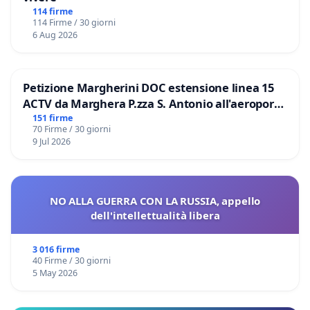
114 firme
114 Firme / 30 giorni
6 Aug 2026
Petizione Margherini DOC estensione linea 15
ACTV da Marghera P.zza S. Antonio all'aeroporto
Marco Polo tariffa a € 1,50
151 firme
70 Firme / 30 giorni
9 Jul 2026
NO ALLA GUERRA CON LA RUSSIA, appello
dell'intellettualità libera
3 016 firme
40 Firme / 30 giorni
5 May 2026