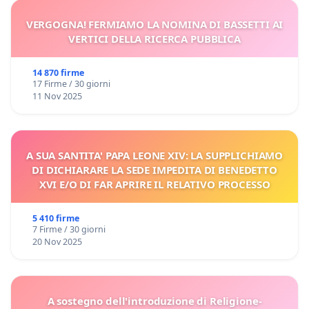
VERGOGNA! FERMIAMO LA NOMINA DI BASSETTI AI
VERTICI DELLA RICERCA PUBBLICA
14 870 firme
17 Firme / 30 giorni
11 Nov 2025
A SUA SANTITA' PAPA LEONE XIV: LA SUPPLICHIAMO
DI DICHIARARE LA SEDE IMPEDITA DI BENEDETTO
XVI E/O DI FAR APRIRE IL RELATIVO PROCESSO
5 410 firme
7 Firme / 30 giorni
20 Nov 2025
A sostegno dell'introduzione di Religione-