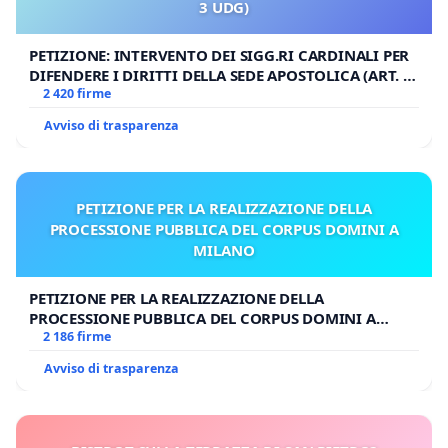
3 UDG)
PETIZIONE: INTERVENTO DEI SIGG.RI CARDINALI PER
DIFENDERE I DIRITTI DELLA SEDE APOSTOLICA (ART. 3
UDG)
2 420 firme
Avviso di trasparenza
PETIZIONE PER LA REALIZZAZIONE DELLA
PROCESSIONE PUBBLICA DEL CORPUS DOMINI A
MILANO
PETIZIONE PER LA REALIZZAZIONE DELLA
PROCESSIONE PUBBLICA DEL CORPUS DOMINI A
MILANO
2 186 firme
Avviso di trasparenza