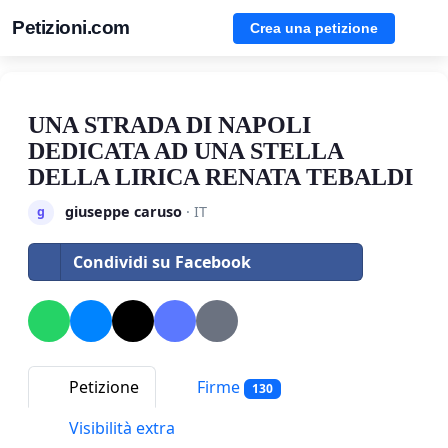
Petizioni.com
Crea una petizione
UNA STRADA DI NAPOLI
DEDICATA AD UNA STELLA
DELLA LIRICA RENATA TEBALDI
giuseppe caruso
· IT
g
Condividi su Facebook
Petizione
Firme
130
Visibilità extra