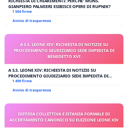
RICHIESTA DI CHIARIMENTI: PERCHE' MONS.
GIANPIERO PALMIERI ESIBISCE OPERE DI RUPNIK?
1 504 firme
Avviso di trasparenza
A S.S. LEONE XIV: RICHIESTA DI NOTIZIE SU
PROCEDIMENTO GIUDIZIARIO SEDE IMPEDITA DI
BENEDETTO XVI
A S.S. LEONE XIV: RICHIESTA DI NOTIZIE SU
PROCEDIMENTO GIUDIZIARIO SEDE IMPEDITA DI
BENEDETTO XVI
1 499 firme
Avviso di trasparenza
DIFFIDA COLLETTIVA E ISTANZA FORMALE DI
ACCERTAMENTO CANONICO SU ELEZIONE LEONE XIV