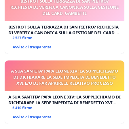
BISTROT SULLA TERRAZZA DI SAN PIETRO?
RICHIESTA DI VERIFICA CANONICA SULLA GESTIONE
DEL CARD. GAMBETTI
BISTROT SULLA TERRAZZA DI SAN PIETRO? RICHIESTA
DI VERIFICA CANONICA SULLA GESTIONE DEL CARD.
GAMBETTI
2 527 firme
Avviso di trasparenza
A SUA SANTITA' PAPA LEONE XIV: LA SUPPLICHIAMO
DI DICHIARARE LA SEDE IMPEDITA DI BENEDETTO
XVI E/O DI FAR APRIRE IL RELATIVO PROCESSO
A SUA SANTITA' PAPA LEONE XIV: LA SUPPLICHIAMO DI
DICHIARARE LA SEDE IMPEDITA DI BENEDETTO XVI
E/O DI FAR APRIRE IL RELATIVO PROCESSO
5 410 firme
Avviso di trasparenza