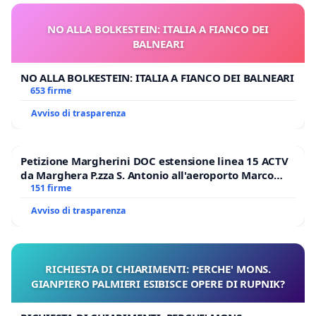
NO ALLA BOLKESTEIN: ITALIA A FIANCO DEI
BALNEARI
NO ALLA BOLKESTEIN: ITALIA A FIANCO DEI BALNEARI
653 firme
Avviso di trasparenza
Petizione Margherini DOC estensione linea 15 ACTV
da Marghera P.zza S. Antonio all'aeroporto Marco
Polo tariffa a € 1,50
151 firme
Avviso di trasparenza
RICHIESTA DI CHIARIMENTI: PERCHE' MONS.
GIANPIERO PALMIERI ESIBISCE OPERE DI RUPNIK?