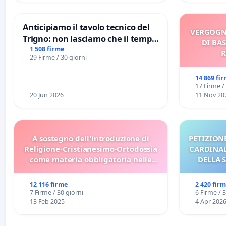
Anticipiamo il tavolo tecnico del
VERGOGN
Trigno: non lasciamo che il tempo
DI BAS
rallenti le ricerche di Domenico
1 508 firme
R
29 Firme / 30 giorni
Racanati
14 869 fi
17 Firme /
20 Jun 2026
11 Nov 20
A sostegno dell'introduzione di
PETIZIONE
Religione-Cristianesimo-Ortodossia
CARDINALI
come materia obbligatoria nelle
DELLA 
scuole bulgare.
12 116 firme
2 420 fir
7 Firme / 30 giorni
6 Firme / 
13 Feb 2025
4 Apr 202