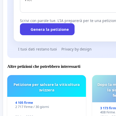
Scrivi con parole tue. L'IA preparerà per te una petizion
Genera la petizione
I tuoi dati restano tuoi
Privacy by design
Altre petizioni che potrebbero interessarti
Petizione per salvare la viticoltura
Dopo la m
svizzera
la s
f
4 105 firme
2 717 Firme / 30 giorni
3 173 fir
408 Firme 