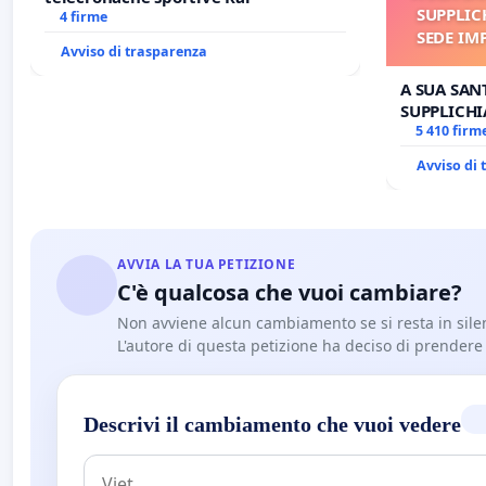
SUPPLIC
4 firme
SEDE IM
Avviso di trasparenza
E/O DI
A SUA SANT
SUPPLICHI
SEDE IMPE
5 410 firm
DI FAR AP
Avviso di
AVVIA LA TUA PETIZIONE
C'è qualcosa che vuoi cambiare?
Non avviene alcun cambiamento se si resta in sile
L'autore di questa petizione ha deciso di prendere l'
Descrivi il cambiamento che vuoi vedere