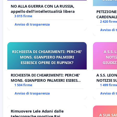
NO ALLA GUERRA CON LA RUSSIA,
appello dell'intellettualità libera
PETIZIONE
3 015 firme
CARDINALI
DELLA SED
2 420 firm
Avviso di trasparenza
Avviso di
RICHIESTA DI CHIARIMENTI: PERCHE'
A S.S.
MONS. GIANPIERO PALMIERI
NOTI
ESIBISCE OPERE DI RUPNIK?
GIUDIZ
RICHIESTA DI CHIARIMENTI: PERCHE'
A S.S. LEO
MONS. GIANPIERO PALMIERI ESIBISCE
NOTIZIE 
OPERE DI RUPNIK?
1 504 firme
GIUDIZIAR
1 499 firm
BENEDETT
Avviso di trasparenza
Avviso di
Rimuovere Lele Adani dalle
A SUA SA
telecronache sportive Rai