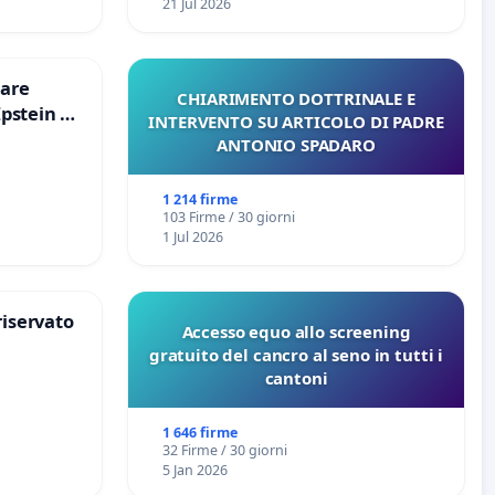
21 Jul 2026
are
CHIARIMENTO DOTTRINALE E
Epstein e
INTERVENTO SU ARTICOLO DI PADRE
Epstein
ANTONIO SPADARO
1 214 firme
103 Firme / 30 giorni
1 Jul 2026
riservato
Accesso equo allo screening
gratuito del cancro al seno in tutti i
cantoni
1 646 firme
32 Firme / 30 giorni
5 Jan 2026