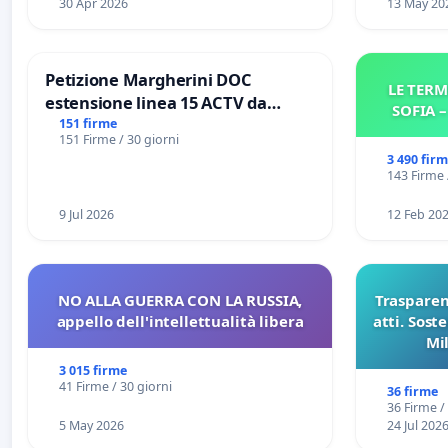
30 Apr 2026
13 May 20
Petizione Margherini DOC
LE TERM
estensione linea 15 ACTV da
SOFIA 
Marghera P.zza S. Antonio
151 firme
151 Firme / 30 giorni
all'aeroporto Marco Polo tariffa a
3 490 fir
€ 1,50
143 Firme 
9 Jul 2026
12 Feb 20
NO ALLA GUERRA CON LA RUSSIA,
Trasparenz
appello dell'intellettualità libera
atti. Sost
Mi
pubblicaz
3 015 firme
sull
41 Firme / 30 giorni
36 firme
36 Firme /
5 May 2026
24 Jul 202