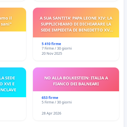
amo il
A SUA SANTITA' PAPA LEONE XIV: LA
 sani"
SUPPLICHIAMO DI DICHIARARE LA
SEDE IMPEDITA DI BENEDETTO XVI
E/O DI FAR APRIRE IL RELATIVO
PROCESSO
5 410 firme
7 Firme / 30 giorni
20 Nov 2025
A SEDE
NO ALLA BOLKESTEIN: ITALIA A
O XVI E
FIANCO DEI BALNEARI
ONCLAVE
653 firme
5 Firme / 30 giorni
28 Apr 2026