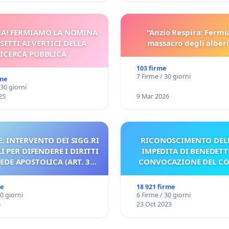
A! FERMIAMO LA NOMINA
"Anzio Respira: Fermi
SETTI AI VERTICI DELLA
massacro degli alberi
ICERCA PUBBLICA
103 firme
7 Firme / 30 giorni
rme
 30 giorni
25
9 Mar 2026
: INTERVENTO DEI SIGG.RI
RICONOSCIMENTO DELL
 PER DIFENDERE I DIRITTI
IMPEDITA DI BENEDETT
SEDE APOSTOLICA (ART. 3
CONVOCAZIONE DEL C
UDG)
me
18 921 firme
30 giorni
6 Firme / 30 giorni
6
23 Oct 2023