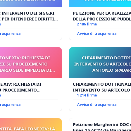
UDG)
: INTERVENTO DEI SIGG.RI
PETIZIONE PER LA REALIZZ
 PER DIFENDERE I DIRITTI
DELLA PROCESSIONE PUBBL
E APOSTOLICA (ART. 3 UDG)
e
CORPUS DOMINI A MILAN
2 186 firme
 trasparenza
Avviso di trasparenza
 LEONE XIV: RICHIESTA DI
CHIARIMENTO DOTTRI
ZIE SU PROCEDIMENTO
INTERVENTO SU ARTICOLO
IARIO SEDE IMPEDITA DI
ANTONIO SPADA
BENEDETTO XVI
NE XIV: RICHIESTA DI
CHIARIMENTO DOTTRINALE
SU PROCEDIMENTO
INTERVENTO SU ARTICOLO 
IO SEDE IMPEDITA DI
e
ANTONIO SPADARO
1 214 firme
O XVI
 trasparenza
Avviso di trasparenza
Petizione Margherini DOC 
NTITA' PAPA LEONE XIV: LA
linea 15 ACTV da Marghera 