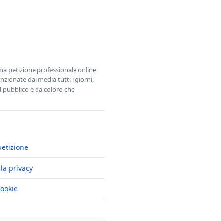
una petizione professionale online
zionate dai media tutti i giorni,
l pubblico e da coloro che
petizione
lla privacy
cookie