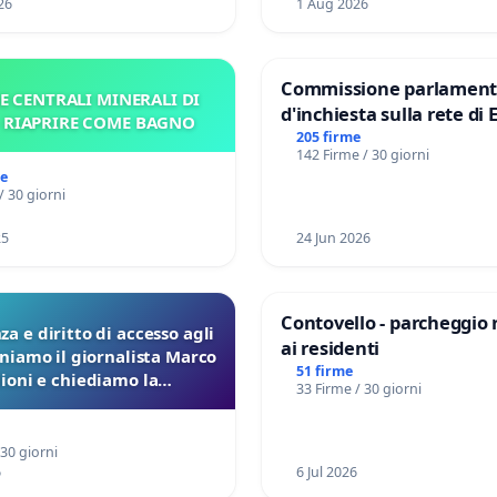
26
1 Aug 2026
Commissione parlament
E CENTRALI MINERALI DI
d'inchiesta sulla rete di 
– RIAPRIRE COME BAGNO
del Mossad: verità sugli 
205 firme
142 Firme / 30 giorni
Files
me
/ 30 giorni
25
24 Jun 2026
Contovello - parcheggio 
a e diritto di accesso agli
ai residenti
eniamo il giornalista Marco
51 firme
lioni e chiediamo la
33 Firme / 30 giorni
ione dei verbali Pfas-Pfba
a Pedemontana Veneta
 30 giorni
6
6 Jul 2026