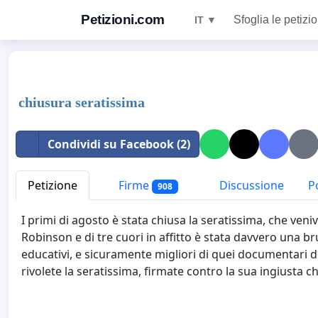
Petizioni.com
Sfoglia le petizio
IT ▼
chiusura seratissima
Condividi su Facebook (2)
Petizione
Firme
Discussione
Po
908
I primi di agosto è stata chiusa la seratissima, che veni
Robinson e di tre cuori in affitto è stata davvero una b
educativi, e sicuramente migliori di quei documentari del
rivolete la seratissima, firmate contro la sua ingiusta c