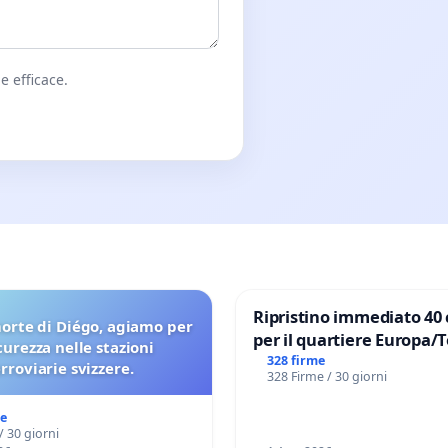
e efficace.
Ripristino immediato 40 
orte di Diégo, agiamo per
per il quartiere Europa/
icurezza nelle stazioni
di Aprilia
328 firme
erroviarie svizzere.
328 Firme / 30 giorni
me
/ 30 giorni