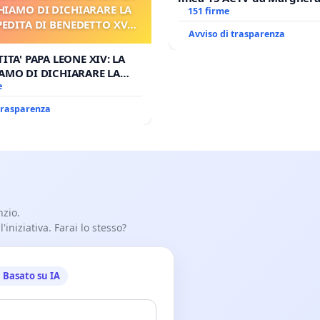
HIAMO DI DICHIARARE LA
Antonio all'aeroporto Marc
151 firme
PEDITA DI BENEDETTO XVI
tariffa a € 1,50
Avviso di trasparenza
 FAR APRIRE IL RELATIVO
PROCESSO
ITA' PAPA LEONE XIV: LA
AMO DI DICHIARARE LA
DITA DI BENEDETTO XVI E/O
e
RIRE IL RELATIVO PROCESSO
 trasparenza
nzio.
iniziativa. Farai lo stesso?
Basato su IA