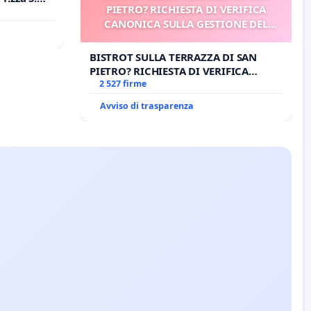
PIETRO? RICHIESTA DI VERIFICA
o Polo
CANONICA SULLA GESTIONE DEL
CARD. GAMBETTI
BISTROT SULLA TERRAZZA DI SAN
PIETRO? RICHIESTA DI VERIFICA
CANONICA SULLA GESTIONE DEL
2 527 firme
CARD. GAMBETTI
Avviso di trasparenza