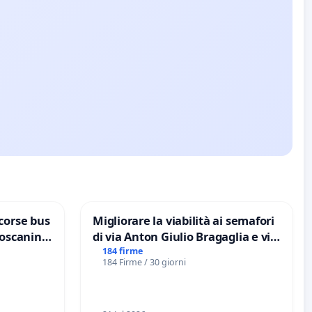
corse bus
Migliorare la viabilità ai semafori
Toscanini
di via Anton Giulio Bragaglia e via
Tieri XV MUNICIPIO DI ROMA
184 firme
184 Firme / 30 giorni