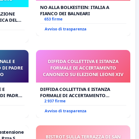
NO ALLA BOLKESTEIN: ITALIA A
FIANCO DEI BALNEARI
AZIONE
653 firme
ICA DEL
O
Avviso di trasparenza
NALE E
DIFFIDA COLLETTIVA E ISTANZA
 DI PADRE
FORMALE DI ACCERTAMENTO
RO
CANONICO SU ELEZIONE LEONE XIV
 E
DIFFIDA COLLETTIVA E ISTANZA
DI PADRE
FORMALE DI ACCERTAMENTO
CANONICO SU ELEZIONE LEONE XIV
2 937 firme
Avviso di trasparenza
estensione
BISTROT SULLA TERRAZZA DI SAN
P.zza S.