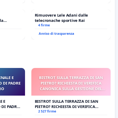
Rimuovere Lele Adani dalle
da
telecronache sportive Rai
4 firme
riffa a €
Avviso di trasparenza
NALE E
BISTROT SULLA TERRAZZA DI SAN
O DI PADRE
PIETRO? RICHIESTA DI VERIFICA
RO
CANONICA SULLA GESTIONE DEL
CARD. GAMBETTI
E E
BISTROT SULLA TERRAZZA DI SAN
 DI PADRE
PIETRO? RICHIESTA DI VERIFICA
CANONICA SULLA GESTIONE DEL
2 527 firme
CARD. GAMBETTI