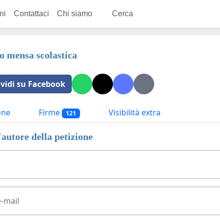
ni
Contattaci
Chi siamo
Cerca
io mensa scolastica
vidi su Facebook
one
Firme
Visibilità extra
121
'autore della petizione
e-mail