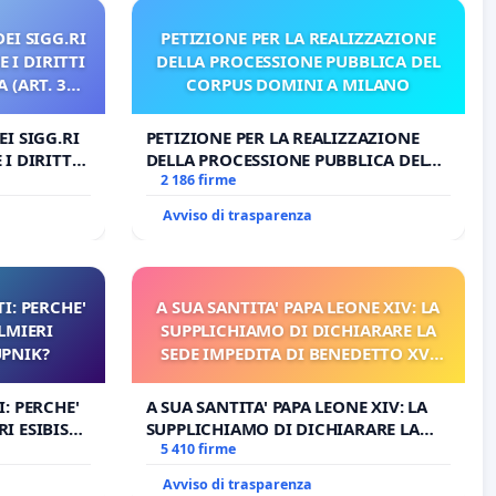
EI SIGG.RI
PETIZIONE PER LA REALIZZAZIONE
 I DIRITTI
DELLA PROCESSIONE PUBBLICA DEL
 (ART. 3
CORPUS DOMINI A MILANO
I SIGG.RI
PETIZIONE PER LA REALIZZAZIONE
I DIRITTI
DELLA PROCESSIONE PUBBLICA DEL
RT. 3 UDG)
CORPUS DOMINI A MILANO
2 186 firme
Avviso di trasparenza
I: PERCHE'
A SUA SANTITA' PAPA LEONE XIV: LA
LMIERI
SUPPLICHIAMO DI DICHIARARE LA
UPNIK?
SEDE IMPEDITA DI BENEDETTO XVI
E/O DI FAR APRIRE IL RELATIVO
PROCESSO
: PERCHE'
A SUA SANTITA' PAPA LEONE XIV: LA
I ESIBISCE
SUPPLICHIAMO DI DICHIARARE LA
SEDE IMPEDITA DI BENEDETTO XVI
5 410 firme
E/O DI FAR APRIRE IL RELATIVO
Avviso di trasparenza
PROCESSO