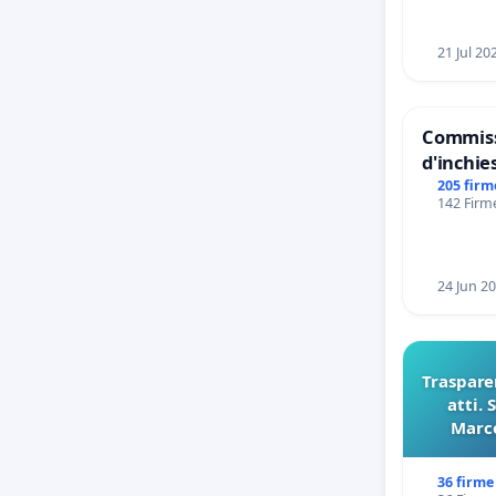
21 Jul 20
Commiss
d'inchies
del Moss
205 firm
142 Firme
Files
24 Jun 2
Trasparen
atti. 
Marco
pubblica
sull
36 firme