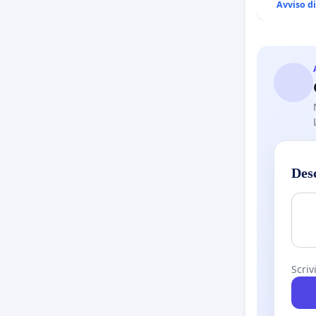
Avviso d
Des
Scriv