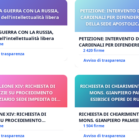
A GUERRA CON LA RUSSIA,
PETIZIONE: INTERVENTO D
dell'intellettualità libera
CARDINALI PER DIFENDERE
DELLA SEDE APOSTOLICA
UDG)
GUERRA CON LA RUSSIA,
ll'intellettualità libera
PETIZIONE: INTERVENTO DE
me
CARDINALI PER DIFENDERE 
DELLA SEDE APOSTOLICA (A
2 420 firme
i trasparenza
Avviso di trasparenza
. LEONE XIV: RICHIESTA DI
RICHIESTA DI CHIARIMENT
ZIE SU PROCEDIMENTO
MONS. GIANPIERO PA
ZIARIO SEDE IMPEDITA DI
ESIBISCE OPERE DI R
BENEDETTO XVI
ONE XIV: RICHIESTA DI
RICHIESTA DI CHIARIMENTI
 SU PROCEDIMENTO
MONS. GIANPIERO PALMIER
RIO SEDE IMPEDITA DI
me
OPERE DI RUPNIK?
1 504 firme
O XVI
i trasparenza
Avviso di trasparenza