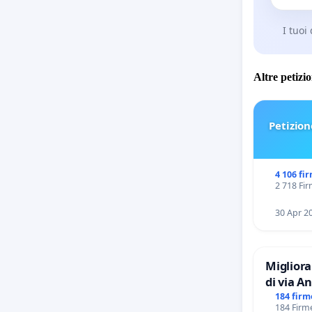
I tuoi
Altre petizi
Petizion
4 106 fi
2 718 Fir
30 Apr 2
Migliora
di via Anton Giulio Bra
Tieri X
184 firm
184 Firme