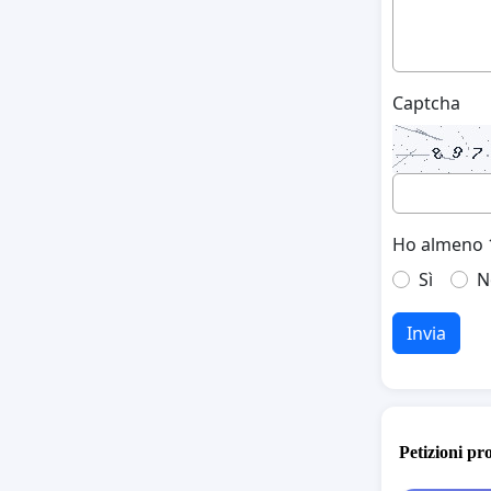
Captcha
Ho almeno 1
Sì
N
Invia
Petizioni pr