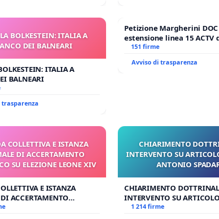
Petizione Margherini DOC
LA BOLKESTEIN: ITALIA A
estensione linea 15 ACTV 
IANCO DEI BALNEARI
Marghera P.zza S. Antonio
151 firme
all'aeroporto Marco Polo ta
Avviso di trasparenza
1,50
BOLKESTEIN: ITALIA A
EI BALNEARI
e
i trasparenza
DA COLLETTIVA E ISTANZA
CHIARIMENTO DOTTRI
ALE DI ACCERTAMENTO
INTERVENTO SU ARTICOL
O SU ELEZIONE LEONE XIV
ANTONIO SPADA
COLLETTIVA E ISTANZA
CHIARIMENTO DOTTRINAL
 DI ACCERTAMENTO
INTERVENTO SU ARTICOLO
 SU ELEZIONE LEONE XIV
me
ANTONIO SPADARO
1 214 firme