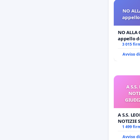
NO ALL
appello 
NO ALLA 
appello de
3 015 fir
Avviso d
A S.S
NOTI
GIUDI
A S.S. LE
NOTIZIE
GIUDIZIA
1 499 fir
BENEDETT
Avviso d