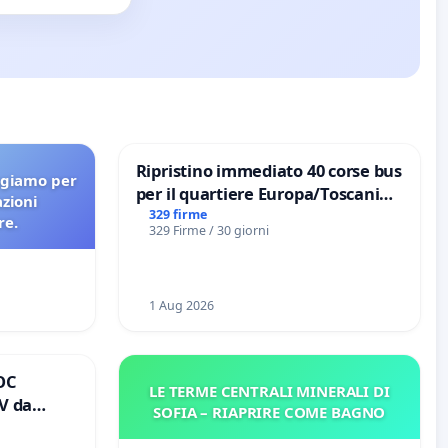
Ripristino immediato 40 corse bus
agiamo per
per il quartiere Europa/Toscanini
azioni
di Aprilia
329 firme
re.
329 Firme / 30 giorni
1 Aug 2026
OC
LE TERME CENTRALI MINERALI DI
V da
SOFIA – RIAPRIRE COME BAGNO
io