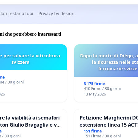
 dati restano tuoi
Privacy by design
oni che potrebbero interessarti
e per salvare la viticoltura
Dopo la morte di Diégo, 
svizzera
la sicurezza nelle st
ferroviarie svizze
rme
me / 30 giorni
3 175 firme
410 Firme / 30 giorni
026
13 May 2026
re la viabilità ai semafori
Petizione Margherini D
gaglia e via
estensione linea 15 ACT
V MUNICIPIO DI ROMA
Marghera P.zza S. Anton
e
151 firme
 / 30 giorni
151 Firme / 30 giorni