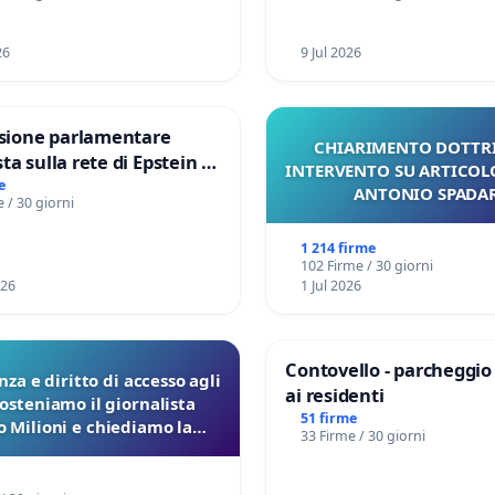
all'aeroporto Marco Polo
€ 1,50
26
9 Jul 2026
ione parlamentare
CHIARIMENTO DOTTRI
ta sulla rete di Epstein e
INTERVENTO SU ARTICOL
ad: verità sugli Epstein
e
ANTONIO SPADA
 / 30 giorni
1 214 firme
102 Firme / 30 giorni
026
1 Jul 2026
Contovello - parcheggio
za e diritto di accesso agli
ai residenti
Sosteniamo il giornalista
51 firme
 Milioni e chiediamo la
33 Firme / 30 giorni
zione dei verbali Pfas-Pfba
a Pedemontana Veneta