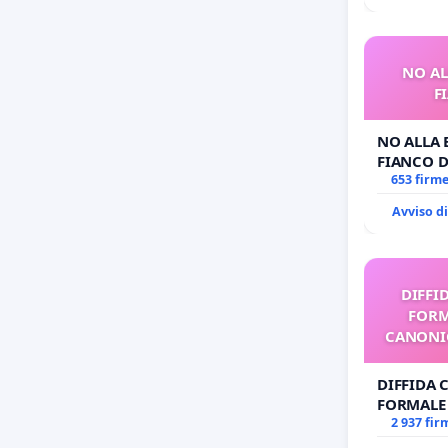
NO AL
F
NO ALLA 
FIANCO D
653 firm
Avviso d
DIFFI
FORM
CANONIC
DIFFIDA 
FORMALE
CANONICO
2 937 fir