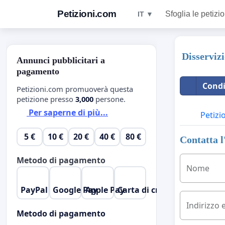
Petizioni.com
Sfoglia le petizio
IT ▼
Disserviz
Annunci pubblicitari a
pagamento
Condi
Petizioni.com promuoverà questa
petizione presso
3,000
persone.
Per saperne di più...
Petizi
5 €
10 €
20 €
40 €
80 €
Contatta l
Metodo di pagamento
Nome
PayPal
Google Pay
Apple Pay
Carta di credito
Indirizzo 
Metodo di pagamento