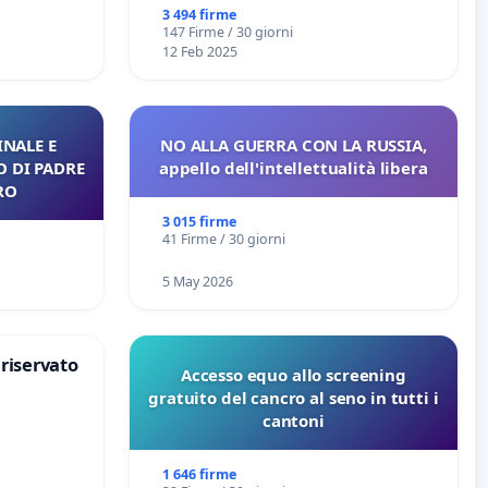
 tariffa a
3 494 firme
147 Firme / 30 giorni
12 Feb 2025
NALE E
NO ALLA GUERRA CON LA RUSSIA,
O DI PADRE
appello dell'intellettualità libera
RO
3 015 firme
41 Firme / 30 giorni
5 May 2026
 riservato
Accesso equo allo screening
gratuito del cancro al seno in tutti i
cantoni
1 646 firme