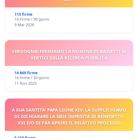
115 firme
19 Firme / 30 giorni
9 Mar 2026
VERGOGNA! FERMIAMO LA NOMINA DI BASSETTI AI
VERTICI DELLA RICERCA PUBBLICA
14 869 firme
16 Firme / 30 giorni
11 Nov 2025
A SUA SANTITA' PAPA LEONE XIV: LA SUPPLICHIAMO
DI DICHIARARE LA SEDE IMPEDITA DI BENEDETTO
XVI E/O DI FAR APRIRE IL RELATIVO PROCESSO
5 410 firme