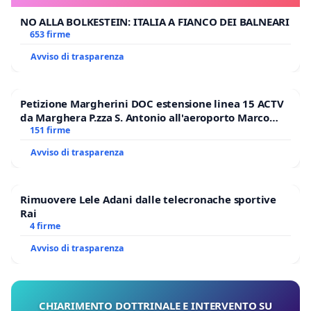
NO ALLA BOLKESTEIN: ITALIA A FIANCO DEI BALNEARI
653 firme
Avviso di trasparenza
Petizione Margherini DOC estensione linea 15 ACTV
da Marghera P.zza S. Antonio all'aeroporto Marco
Polo tariffa a € 1,50
151 firme
Avviso di trasparenza
Rimuovere Lele Adani dalle telecronache sportive
Rai
4 firme
Avviso di trasparenza
CHIARIMENTO DOTTRINALE E INTERVENTO SU