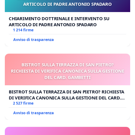
ARTICOLO DI PADRE ANTONIO SPADARO
CHIARIMENTO DOTTRINALE E INTERVENTO SU
ARTICOLO DI PADRE ANTONIO SPADARO
1 214 firme
Avviso di trasparenza
BISTROT SULLA TERRAZZA DI SAN PIETRO?
RICHIESTA DI VERIFICA CANONICA SULLA GESTIONE
DEL CARD. GAMBETTI
BISTROT SULLA TERRAZZA DI SAN PIETRO? RICHIESTA
DI VERIFICA CANONICA SULLA GESTIONE DEL CARD.
GAMBETTI
2 527 firme
Avviso di trasparenza