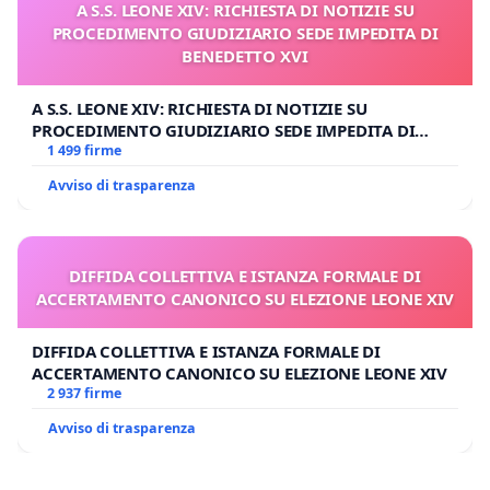
A S.S. LEONE XIV: RICHIESTA DI NOTIZIE SU
PROCEDIMENTO GIUDIZIARIO SEDE IMPEDITA DI
BENEDETTO XVI
A S.S. LEONE XIV: RICHIESTA DI NOTIZIE SU
PROCEDIMENTO GIUDIZIARIO SEDE IMPEDITA DI
BENEDETTO XVI
1 499 firme
Avviso di trasparenza
DIFFIDA COLLETTIVA E ISTANZA FORMALE DI
ACCERTAMENTO CANONICO SU ELEZIONE LEONE XIV
DIFFIDA COLLETTIVA E ISTANZA FORMALE DI
ACCERTAMENTO CANONICO SU ELEZIONE LEONE XIV
2 937 firme
Avviso di trasparenza