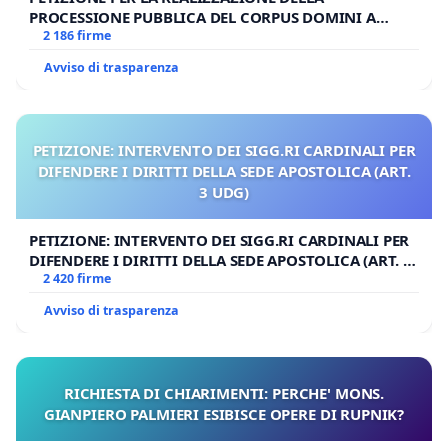
PROCESSIONE PUBBLICA DEL CORPUS DOMINI A
MILANO
2 186 firme
Avviso di trasparenza
PETIZIONE: INTERVENTO DEI SIGG.RI CARDINALI PER
DIFENDERE I DIRITTI DELLA SEDE APOSTOLICA (ART.
3 UDG)
PETIZIONE: INTERVENTO DEI SIGG.RI CARDINALI PER
DIFENDERE I DIRITTI DELLA SEDE APOSTOLICA (ART. 3
UDG)
2 420 firme
Avviso di trasparenza
RICHIESTA DI CHIARIMENTI: PERCHE' MONS.
GIANPIERO PALMIERI ESIBISCE OPERE DI RUPNIK?