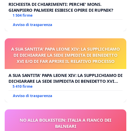
RICHIESTA DI CHIARIMENTI: PERCHE' MONS.
GIANPIERO PALMIERI ESIBISCE OPERE DI RUPNIK?
1 504 firme
Avviso di trasparenza
A SUA SANTITA' PAPA LEONE XIV: LA SUPPLICHIAMO
DI DICHIARARE LA SEDE IMPEDITA DI BENEDETTO
XVI E/O DI FAR APRIRE IL RELATIVO PROCESSO
A SUA SANTITA' PAPA LEONE XIV: LA SUPPLICHIAMO DI
DICHIARARE LA SEDE IMPEDITA DI BENEDETTO XVI
E/O DI FAR APRIRE IL RELATIVO PROCESSO
5 410 firme
Avviso di trasparenza
NO ALLA BOLKESTEIN: ITALIA A FIANCO DEI
BALNEARI