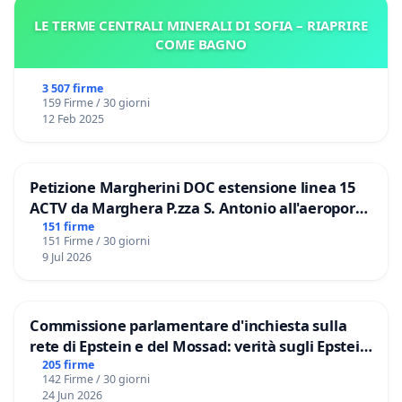
LE TERME CENTRALI MINERALI DI SOFIA – RIAPRIRE
COME BAGNO
3 507 firme
159 Firme / 30 giorni
12 Feb 2025
Petizione Margherini DOC estensione linea 15
ACTV da Marghera P.zza S. Antonio all'aeroporto
Marco Polo tariffa a € 1,50
151 firme
151 Firme / 30 giorni
9 Jul 2026
Commissione parlamentare d'inchiesta sulla
rete di Epstein e del Mossad: verità sugli Epstein
Files
205 firme
142 Firme / 30 giorni
24 Jun 2026