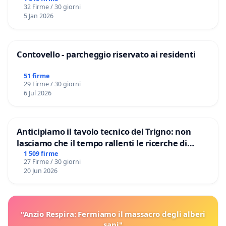
32 Firme / 30 giorni
5 Jan 2026
Contovello - parcheggio riservato ai residenti
51 firme
29 Firme / 30 giorni
6 Jul 2026
Anticipiamo il tavolo tecnico del Trigno: non
lasciamo che il tempo rallenti le ricerche di
Domenico Racanati
1 509 firme
27 Firme / 30 giorni
20 Jun 2026
"Anzio Respira: Fermiamo il massacro degli alberi
sani"