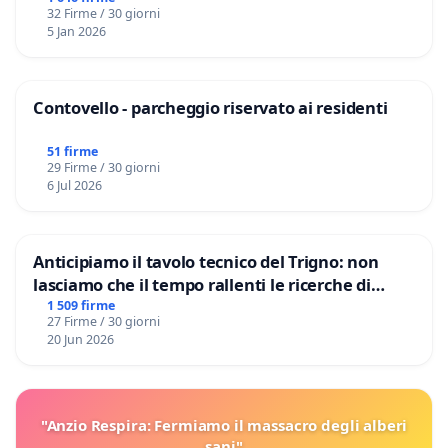
32 Firme / 30 giorni
5 Jan 2026
Contovello - parcheggio riservato ai residenti
51 firme
29 Firme / 30 giorni
6 Jul 2026
Anticipiamo il tavolo tecnico del Trigno: non
lasciamo che il tempo rallenti le ricerche di
Domenico Racanati
1 509 firme
27 Firme / 30 giorni
20 Jun 2026
"Anzio Respira: Fermiamo il massacro degli alberi
sani"