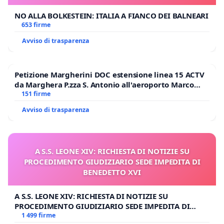
NO ALLA BOLKESTEIN: ITALIA A FIANCO DEI BALNEARI
653 firme
Avviso di trasparenza
Petizione Margherini DOC estensione linea 15 ACTV
da Marghera P.zza S. Antonio all'aeroporto Marco
Polo tariffa a € 1,50
151 firme
Avviso di trasparenza
A S.S. LEONE XIV: RICHIESTA DI NOTIZIE SU
PROCEDIMENTO GIUDIZIARIO SEDE IMPEDITA DI
BENEDETTO XVI
A S.S. LEONE XIV: RICHIESTA DI NOTIZIE SU
PROCEDIMENTO GIUDIZIARIO SEDE IMPEDITA DI
BENEDETTO XVI
1 499 firme