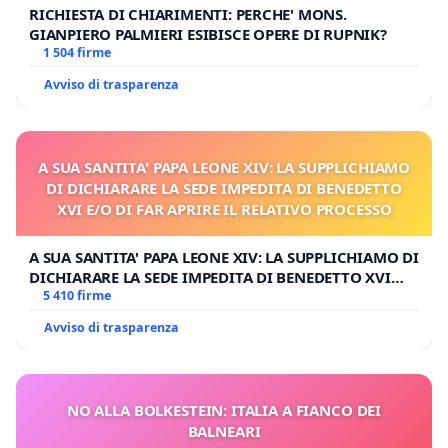
RICHIESTA DI CHIARIMENTI: PERCHE' MONS.
GIANPIERO PALMIERI ESIBISCE OPERE DI RUPNIK?
1 504 firme
Avviso di trasparenza
A SUA SANTITA' PAPA LEONE XIV: LA SUPPLICHIAMO
DI DICHIARARE LA SEDE IMPEDITA DI BENEDETTO
XVI E/O DI FAR APRIRE IL RELATIVO PROCESSO
A SUA SANTITA' PAPA LEONE XIV: LA SUPPLICHIAMO DI
DICHIARARE LA SEDE IMPEDITA DI BENEDETTO XVI
E/O DI FAR APRIRE IL RELATIVO PROCESSO
5 410 firme
Avviso di trasparenza
NO ALLA BOLKESTEIN: ITALIA A FIANCO DEI
BALNEARI