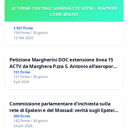
LE TERME CENTRALI MINERALI DI SOFIA – RIAPRIRE
COME BAGNO
3 507 firme
159 Firme / 30 giorni
12 Feb 2025
Petizione Margherini DOC estensione linea 15
ACTV da Marghera P.zza S. Antonio all'aeroporto
Marco Polo tariffa a € 1,50
151 firme
151 Firme / 30 giorni
9 Jul 2026
Commissione parlamentare d'inchiesta sulla
rete di Epstein e del Mossad: verità sugli Epstein
Files
205 firme
142 Firme / 30 giorni
24 Jun 2026