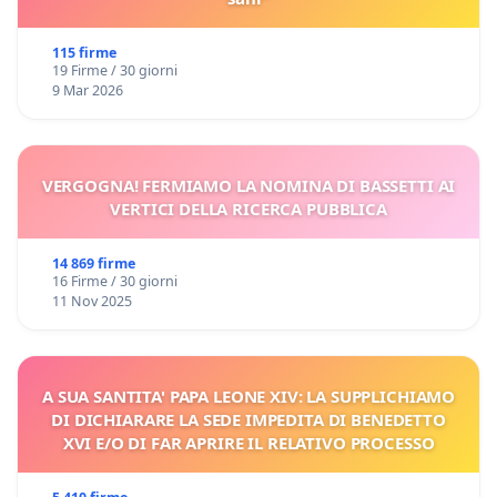
115 firme
19 Firme / 30 giorni
9 Mar 2026
VERGOGNA! FERMIAMO LA NOMINA DI BASSETTI AI
VERTICI DELLA RICERCA PUBBLICA
14 869 firme
16 Firme / 30 giorni
11 Nov 2025
A SUA SANTITA' PAPA LEONE XIV: LA SUPPLICHIAMO
DI DICHIARARE LA SEDE IMPEDITA DI BENEDETTO
XVI E/O DI FAR APRIRE IL RELATIVO PROCESSO