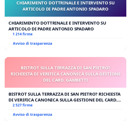
CHIARIMENTO DOTTRINALE E INTERVENTO SU
ARTICOLO DI PADRE ANTONIO SPADARO
CHIARIMENTO DOTTRINALE E INTERVENTO SU
ARTICOLO DI PADRE ANTONIO SPADARO
1 214 firme
Avviso di trasparenza
BISTROT SULLA TERRAZZA DI SAN PIETRO?
RICHIESTA DI VERIFICA CANONICA SULLA GESTIONE
DEL CARD. GAMBETTI
BISTROT SULLA TERRAZZA DI SAN PIETRO? RICHIESTA
DI VERIFICA CANONICA SULLA GESTIONE DEL CARD.
GAMBETTI
2 527 firme
Avviso di trasparenza