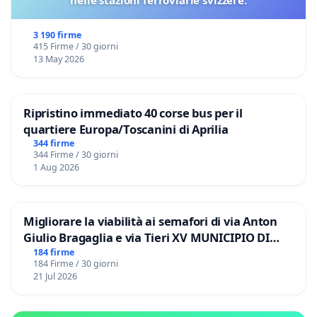
3 190 firme
415 Firme / 30 giorni
13 May 2026
Ripristino immediato 40 corse bus per il
quartiere Europa/Toscanini di Aprilia
344 firme
344 Firme / 30 giorni
1 Aug 2026
Migliorare la viabilità ai semafori di via Anton
Giulio Bragaglia e via Tieri XV MUNICIPIO DI
ROMA
184 firme
184 Firme / 30 giorni
21 Jul 2026