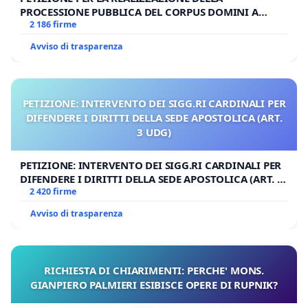
PROCESSIONE PUBBLICA DEL CORPUS DOMINI A
MILANO
2 186 firme
Avviso di trasparenza
PETIZIONE: INTERVENTO DEI SIGG.RI CARDINALI PER
DIFENDERE I DIRITTI DELLA SEDE APOSTOLICA (ART.
3 UDG)
PETIZIONE: INTERVENTO DEI SIGG.RI CARDINALI PER
DIFENDERE I DIRITTI DELLA SEDE APOSTOLICA (ART. 3
UDG)
2 420 firme
Avviso di trasparenza
RICHIESTA DI CHIARIMENTI: PERCHE' MONS.
GIANPIERO PALMIERI ESIBISCE OPERE DI RUPNIK?