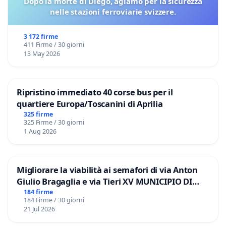
Dopo la morte di Diégo, agiamo per la sicurezza
nelle stazioni ferroviarie svizzere.
3 172 firme
411 Firme / 30 giorni
13 May 2026
Ripristino immediato 40 corse bus per il
quartiere Europa/Toscanini di Aprilia
325 firme
325 Firme / 30 giorni
1 Aug 2026
Migliorare la viabilità ai semafori di via Anton
Giulio Bragaglia e via Tieri XV MUNICIPIO DI
ROMA
184 firme
184 Firme / 30 giorni
21 Jul 2026