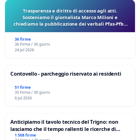
Trasparenza e diritto di accesso agli atti.
Sosteniamo il giornalista Marco Milioni e
chiediamo la pubblicazione dei verbali Pfas-Pfba
sulla Pedemontana Veneta
36 firme
36 Firme / 30 giorni
24 Jul 2026
Contovello - parcheggio riservato ai residenti
51 firme
35 Firme / 30 giorni
6 Jul 2026
Anticipiamo il tavolo tecnico del Trigno: non
lasciamo che il tempo rallenti le ricerche di
Domenico Racanati
1 508 firme