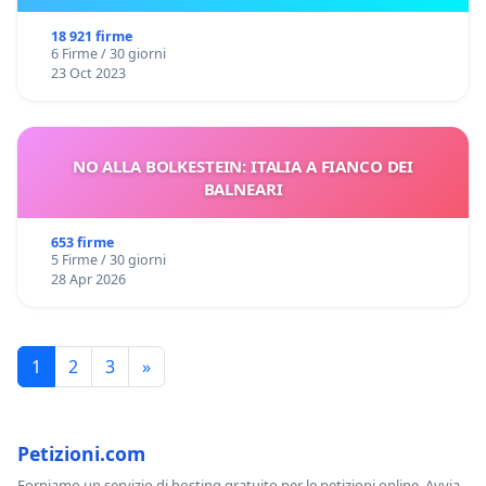
18 921 firme
6 Firme / 30 giorni
23 Oct 2023
NO ALLA BOLKESTEIN: ITALIA A FIANCO DEI
BALNEARI
653 firme
5 Firme / 30 giorni
28 Apr 2026
1
2
3
»
Petizioni.com
Forniamo un servizio di hosting gratuito per le petizioni online. Avvia