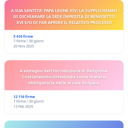
A SUA SANTITA' PAPA LEONE XIV: LA SUPPLICHIAMO
DI DICHIARARE LA SEDE IMPEDITA DI BENEDETTO
XVI E/O DI FAR APRIRE IL RELATIVO PROCESSO
5 410 firme
7 Firme / 30 giorni
20 Nov 2025
A sostegno dell'introduzione di Religione-
Cristianesimo-Ortodossia come materia
obbligatoria nelle scuole bulgare.
12 116 firme
7 Firme / 30 giorni
13 Feb 2025