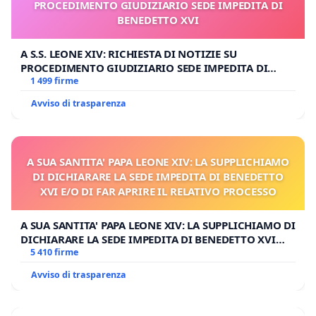
PROCEDIMENTO GIUDIZIARIO SEDE IMPEDITA DI
BENEDETTO XVI
A S.S. LEONE XIV: RICHIESTA DI NOTIZIE SU
PROCEDIMENTO GIUDIZIARIO SEDE IMPEDITA DI
BENEDETTO XVI
1 499 firme
Avviso di trasparenza
A SUA SANTITA' PAPA LEONE XIV: LA SUPPLICHIAMO
DI DICHIARARE LA SEDE IMPEDITA DI BENEDETTO
XVI E/O DI FAR APRIRE IL RELATIVO PROCESSO
A SUA SANTITA' PAPA LEONE XIV: LA SUPPLICHIAMO DI
DICHIARARE LA SEDE IMPEDITA DI BENEDETTO XVI
E/O DI FAR APRIRE IL RELATIVO PROCESSO
5 410 firme
Avviso di trasparenza