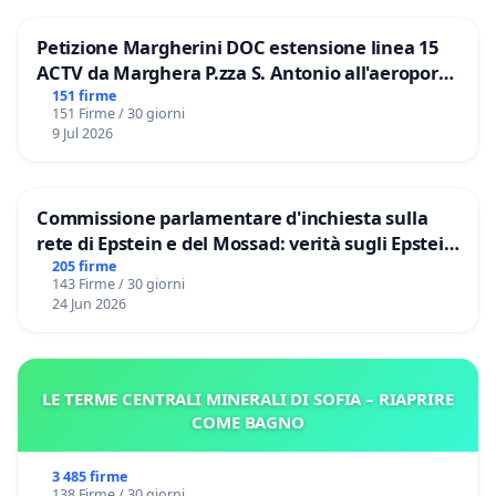
Petizione Margherini DOC estensione linea 15
ACTV da Marghera P.zza S. Antonio all'aeroporto
Marco Polo tariffa a € 1,50
151 firme
151 Firme / 30 giorni
9 Jul 2026
Commissione parlamentare d'inchiesta sulla
rete di Epstein e del Mossad: verità sugli Epstein
Files
205 firme
143 Firme / 30 giorni
24 Jun 2026
LE TERME CENTRALI MINERALI DI SOFIA – RIAPRIRE
COME BAGNO
3 485 firme
138 Firme / 30 giorni