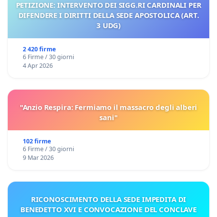
PETIZIONE: INTERVENTO DEI SIGG.RI CARDINALI PER
DIFENDERE I DIRITTI DELLA SEDE APOSTOLICA (ART.
3 UDG)
2 420 firme
6 Firme / 30 giorni
4 Apr 2026
"Anzio Respira: Fermiamo il massacro degli alberi
sani"
102 firme
6 Firme / 30 giorni
9 Mar 2026
RICONOSCIMENTO DELLA SEDE IMPEDITA DI
BENEDETTO XVI E CONVOCAZIONE DEL CONCLAVE