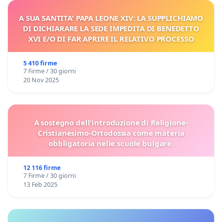
A SUA SANTITA' PAPA LEONE XIV: LA SUPPLICHIAMO
DI DICHIARARE LA SEDE IMPEDITA DI BENEDETTO
XVI E/O DI FAR APRIRE IL RELATIVO PROCESSO
5 410 firme
7 Firme / 30 giorni
20 Nov 2025
A sostegno dell'introduzione di Religione-
Cristianesimo-Ortodossia come materia
obbligatoria nelle scuole bulgare.
12 116 firme
7 Firme / 30 giorni
13 Feb 2025