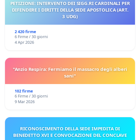
PETIZIONE: INTERVENTO DEI SIGG.RI CARDINALI PER
DIFENDERE I DIRITTI DELLA SEDE APOSTOLICA (ART.
3 UDG)
2 420 firme
6 Firme / 30 giorni
4 Apr 2026
"Anzio Respira: Fermiamo il massacro degli alberi
sani"
102 firme
6 Firme / 30 giorni
9 Mar 2026
RICONOSCIMENTO DELLA SEDE IMPEDITA DI
BENEDETTO XVI E CONVOCAZIONE DEL CONCLAVE