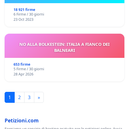
18 921 firme
6 Firme / 30 giorni
23 Oct 2023
NO ALLA BOLKESTEIN: ITALIA A FIANCO DEI
BALNEARI
653 firme
5 Firme / 30 giorni
28 Apr 2026
1
2
3
»
Petizioni.com
Forniamo un servizio di hosting gratuito per le petizioni online. Avvia