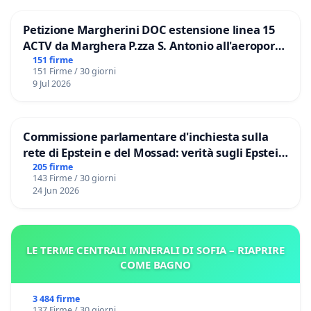
Petizione Margherini DOC estensione linea 15
ACTV da Marghera P.zza S. Antonio all'aeroporto
Marco Polo tariffa a € 1,50
151 firme
151 Firme / 30 giorni
9 Jul 2026
Commissione parlamentare d'inchiesta sulla
rete di Epstein e del Mossad: verità sugli Epstein
Files
205 firme
143 Firme / 30 giorni
24 Jun 2026
LE TERME CENTRALI MINERALI DI SOFIA – RIAPRIRE
COME BAGNO
3 484 firme
137 Firme / 30 giorni