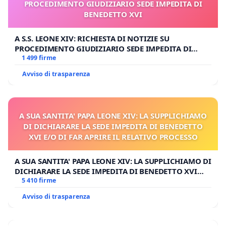
PROCEDIMENTO GIUDIZIARIO SEDE IMPEDITA DI
BENEDETTO XVI
A S.S. LEONE XIV: RICHIESTA DI NOTIZIE SU
PROCEDIMENTO GIUDIZIARIO SEDE IMPEDITA DI
BENEDETTO XVI
1 499 firme
Avviso di trasparenza
A SUA SANTITA' PAPA LEONE XIV: LA SUPPLICHIAMO
DI DICHIARARE LA SEDE IMPEDITA DI BENEDETTO
XVI E/O DI FAR APRIRE IL RELATIVO PROCESSO
A SUA SANTITA' PAPA LEONE XIV: LA SUPPLICHIAMO DI
DICHIARARE LA SEDE IMPEDITA DI BENEDETTO XVI
E/O DI FAR APRIRE IL RELATIVO PROCESSO
5 410 firme
Avviso di trasparenza