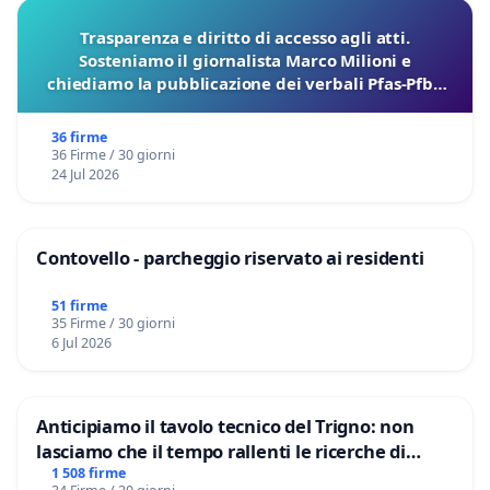
Trasparenza e diritto di accesso agli atti.
Sosteniamo il giornalista Marco Milioni e
chiediamo la pubblicazione dei verbali Pfas-Pfba
sulla Pedemontana Veneta
36 firme
36 Firme / 30 giorni
24 Jul 2026
Contovello - parcheggio riservato ai residenti
51 firme
35 Firme / 30 giorni
6 Jul 2026
Anticipiamo il tavolo tecnico del Trigno: non
lasciamo che il tempo rallenti le ricerche di
Domenico Racanati
1 508 firme