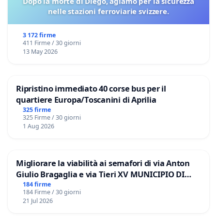
Dopo la morte di Diégo, agiamo per la sicurezza
nelle stazioni ferroviarie svizzere.
3 172 firme
411 Firme / 30 giorni
13 May 2026
Ripristino immediato 40 corse bus per il
quartiere Europa/Toscanini di Aprilia
325 firme
325 Firme / 30 giorni
1 Aug 2026
Migliorare la viabilità ai semafori di via Anton
Giulio Bragaglia e via Tieri XV MUNICIPIO DI
ROMA
184 firme
184 Firme / 30 giorni
21 Jul 2026