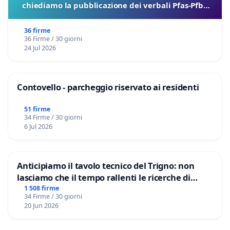
chiediamo la pubblicazione dei verbali Pfas-Pfba
sulla Pedemontana Veneta
36 firme
36 Firme / 30 giorni
24 Jul 2026
Contovello - parcheggio riservato ai residenti
51 firme
34 Firme / 30 giorni
6 Jul 2026
Anticipiamo il tavolo tecnico del Trigno: non
lasciamo che il tempo rallenti le ricerche di
Domenico Racanati
1 508 firme
34 Firme / 30 giorni
20 Jun 2026