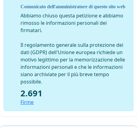
"sacro fuoco" del denaro.
Comunicato dell'amministratore di questo sito web
È APERTAMENTE INDIRIZZATO
IL MIO RICORSO
Abbiamo chiuso questa petizione e abbiamo
ALL'ABOLIZIONE DEL BONUS MATURITA',un incentivo
rimosso le informazioni personali dei
che gente come me cerca di guadagnarsi con annessi
firmatari.
sacrifici durante
TUTTA
la carriera scolastica.
Il regolamento generale sulla protezione dei
È degrado puro sentenziare su quello che è il futuro di
dati (GDPR) dell'Unione europea richiede un
un giovane,costruito con tanta fatica,con tanti desideri.
motivo legittimo per la memorizzazione delle
Con tante speranze che,un sistema precario come
informazioni personali e che le informazioni
quello da voi istituito,riduce a brandelli.
siano archiviate per il più breve tempo
In questo paese la giustizia è in putrefazione... L'Italia
possibile.
sta subendo una lenta decomposizione,grazie alla
2.691
depravazione morale che voi stessi incoraggiate.
E tutto tace. Ma non taccio io.
Firme
Questo è solo l'inizio della mia battaglia.
Se volete fare una cosa buona,che possa essere
accettata all'unanimità
togliete il numero chiuso
!
È mia testimonianza,quella sincera di una