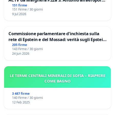
Marco Polo tariffa a € 1,50
151 firme
151 Firme / 30 giorni
9 Jul 2026
Commissione parlamentare d'inchiesta sulla
rete di Epstein e del Mossad: verità sugli Epstein
Files
205 firme
143 Firme / 30 giorni
24 Jun 2026
LE TERME CENTRALI MINERALI DI SOFIA – RIAPRIRE
COME BAGNO
3 487 firme
140 Firme / 30 giorni
12 Feb 2025