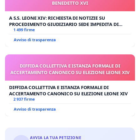
BENEDETTO XVI
A S.S. LEONE XIV: RICHIESTA DI NOTIZIE SU
PROCEDIMENTO GIUDIZIARIO SEDE IMPEDITA DI
BENEDETTO XVI
1 499 firme
Avviso di trasparenza
DIFFIDA COLLETTIVA E ISTANZA FORMALE DI
ACCERTAMENTO CANONICO SU ELEZIONE LEONE XIV
DIFFIDA COLLETTIVA E ISTANZA FORMALE DI
ACCERTAMENTO CANONICO SU ELEZIONE LEONE XIV
2 937 firme
Avviso di trasparenza
AVVIA LA TUA PETIZIONE