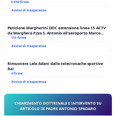
E/O DI FAR APRIRE IL RELATIVO PROCESSO
5 410 firme
Avviso di trasparenza
Petizione Margherini DOC estensione linea 15 ACTV
da Marghera P.zza S. Antonio all'aeroporto Marco
Polo tariffa a € 1,50
151 firme
Avviso di trasparenza
Rimuovere Lele Adani dalle telecronache sportive
Rai
4 firme
Avviso di trasparenza
CHIARIMENTO DOTTRINALE E INTERVENTO SU
ARTICOLO DI PADRE ANTONIO SPADARO