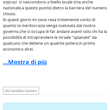
soprusi si nascondono a livello locale (ma anche
nazionale,a questo punto) dietro la barriera del numero
chiuso.
In questi giorni mi sono resa tristemente conto di
quanto la meritocrazia venga svalutata dal nostro
governo,che si occupa di far andare avanti solo chi ha la
possibilità di intraprendere le strade "spianate" da
qualcuno che detiene un qualche potere,in primis
economico direi.
Al di là degli atti illeciti visti sul luogo,affrontare il test
...Mostra di più
con delle regole già stabilite e poi vedersele cambiare
nel momento stesso in cui la "gara" è in corso è
l'ennesima dimostrazione di quanto corrotto sia il
sistema.
Sarcasticamente mi verrebbe da dire: questo si che è un
premio per i più meritevoli!
Contatta l'autore
È comodo assecondare le richieste del popolino di
studenti che,essendo stati mediocri per tutto il loro
percorso scolastico, si ritrovano adesso "illuminati" dal