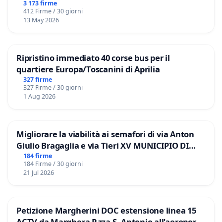
3 173 firme
412 Firme / 30 giorni
13 May 2026
Ripristino immediato 40 corse bus per il
quartiere Europa/Toscanini di Aprilia
327 firme
327 Firme / 30 giorni
1 Aug 2026
Migliorare la viabilità ai semafori di via Anton
Giulio Bragaglia e via Tieri XV MUNICIPIO DI
ROMA
184 firme
184 Firme / 30 giorni
21 Jul 2026
Petizione Margherini DOC estensione linea 15
ACTV da Marghera P.zza S. Antonio all'aeroporto