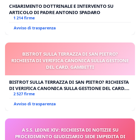
CHIARIMENTO DOTTRINALE E INTERVENTO SU
ARTICOLO DI PADRE ANTONIO SPADARO
1 214 firme
Avviso di trasparenza
BISTROT SULLA TERRAZZA DI SAN PIETRO?
RICHIESTA DI VERIFICA CANONICA SULLA GESTIONE
DEL CARD. GAMBETTI
BISTROT SULLA TERRAZZA DI SAN PIETRO? RICHIESTA
DI VERIFICA CANONICA SULLA GESTIONE DEL CARD.
GAMBETTI
2 527 firme
Avviso di trasparenza
A S.S. LEONE XIV: RICHIESTA DI NOTIZIE SU
PROCEDIMENTO GIUDIZIARIO SEDE IMPEDITA DI