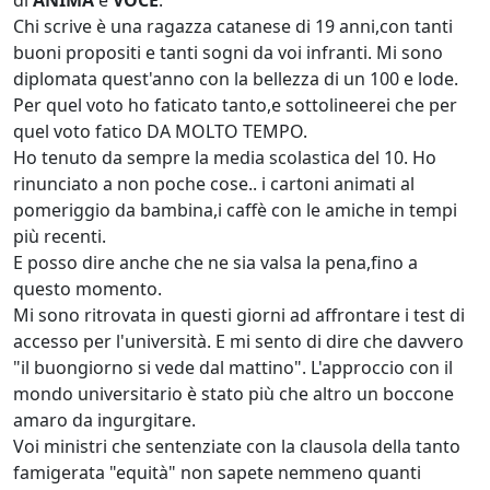
di
ANIMA
e
VOCE
.
Chi scrive è una ragazza catanese di 19 anni,con tanti
buoni propositi e tanti sogni da voi infranti. Mi sono
diplomata quest'anno con la bellezza di un 100 e lode.
Per quel voto ho faticato tanto,e sottolineerei che per
quel voto fatico DA MOLTO TEMPO.
Ho tenuto da sempre la media scolastica del 10. Ho
rinunciato a non poche cose.. i cartoni animati al
pomeriggio da bambina,i caffè con le amiche in tempi
più recenti.
E posso dire anche che ne sia valsa la pena,fino a
questo momento.
Mi sono ritrovata in questi giorni ad affrontare i test di
accesso per l'università. E mi sento di dire che davvero
"il buongiorno si vede dal mattino". L'approccio con il
mondo universitario è stato più che altro un boccone
amaro da ingurgitare.
Voi ministri che sentenziate con la clausola della tanto
famigerata "equità" non sapete nemmeno quanti