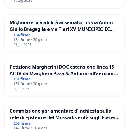
1 Aug 2026
Migliorare la viabilità ai semafori di via Anton
Giulio Bragaglia e via Tieri XV MUNICIPIO DI
ROMA
184 firme
184 Firme / 30 giorni
21 Jul 2026
Petizione Margherini DOC estensione linea 15
ACTV da Marghera P.zza S. Antonio all'aeroporto
Marco Polo tariffa a € 1,50
151 firme
151 Firme / 30 giorni
9 Jul 2026
Commissione parlamentare d'inchiesta sulla
rete di Epstein e del Mossad: verità sugli Epstein
Files
205 firme
142 Firme / 30 giorni