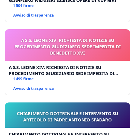
GIANPIERO PALMIERI ESIBISCE OPERE DI RUPNIK?
1 504 firme
Avviso di trasparenza
A S.S. LEONE XIV: RICHIESTA DI NOTIZIE SU
PROCEDIMENTO GIUDIZIARIO SEDE IMPEDITA DI
BENEDETTO XVI
A S.S. LEONE XIV: RICHIESTA DI NOTIZIE SU
PROCEDIMENTO GIUDIZIARIO SEDE IMPEDITA DI
BENEDETTO XVI
1 499 firme
Avviso di trasparenza
CHIARIMENTO DOTTRINALE E INTERVENTO SU
ARTICOLO DI PADRE ANTONIO SPADARO
CHIARIMENTO DOTTRINALE E INTERVENTO SU