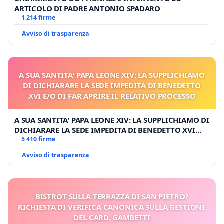
ARTICOLO DI PADRE ANTONIO SPADARO
1 214 firme
Avviso di trasparenza
A SUA SANTITA' PAPA LEONE XIV: LA SUPPLICHIAMO
DI DICHIARARE LA SEDE IMPEDITA DI BENEDETTO
XVI E/O DI FAR APRIRE IL RELATIVO PROCESSO
A SUA SANTITA' PAPA LEONE XIV: LA SUPPLICHIAMO DI
DICHIARARE LA SEDE IMPEDITA DI BENEDETTO XVI
E/O DI FAR APRIRE IL RELATIVO PROCESSO
5 410 firme
Avviso di trasparenza
BISTROT SULLA TERRAZZA DI SAN PIETRO?
RICHIESTA DI VERIFICA CANONICA SULLA GESTIONE
DEL CARD. GAMBETTI