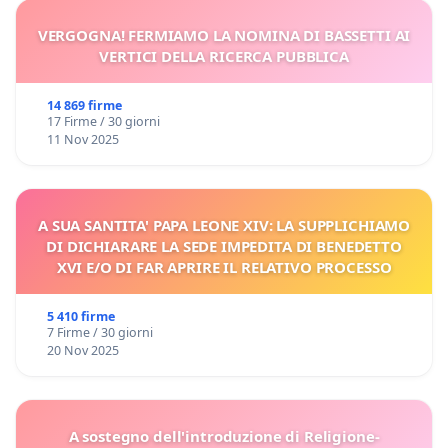
VERGOGNA! FERMIAMO LA NOMINA DI BASSETTI AI
VERTICI DELLA RICERCA PUBBLICA
14 869 firme
17 Firme / 30 giorni
11 Nov 2025
A SUA SANTITA' PAPA LEONE XIV: LA SUPPLICHIAMO
DI DICHIARARE LA SEDE IMPEDITA DI BENEDETTO
XVI E/O DI FAR APRIRE IL RELATIVO PROCESSO
5 410 firme
7 Firme / 30 giorni
20 Nov 2025
A sostegno dell'introduzione di Religione-