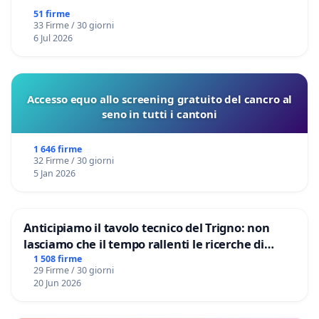
51 firme
33 Firme / 30 giorni
6 Jul 2026
Accesso equo allo screening gratuito del cancro al
seno in tutti i cantoni
1 646 firme
32 Firme / 30 giorni
5 Jan 2026
Anticipiamo il tavolo tecnico del Trigno: non
lasciamo che il tempo rallenti le ricerche di
Domenico Racanati
1 508 firme
29 Firme / 30 giorni
20 Jun 2026