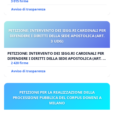
3 015 firme
Avviso di trasparenza
PETIZIONE: INTERVENTO DEI SIGG.RI CARDINALI PER
DIFENDERE I DIRITTI DELLA SEDE APOSTOLICA (ART.
3 UDG)
PETIZIONE: INTERVENTO DEI SIGG.RI CARDINALI PER
DIFENDERE I DIRITTI DELLA SEDE APOSTOLICA (ART. 3
UDG)
2 420 firme
Avviso di trasparenza
PETIZIONE PER LA REALIZZAZIONE DELLA
PROCESSIONE PUBBLICA DEL CORPUS DOMINI A
MILANO