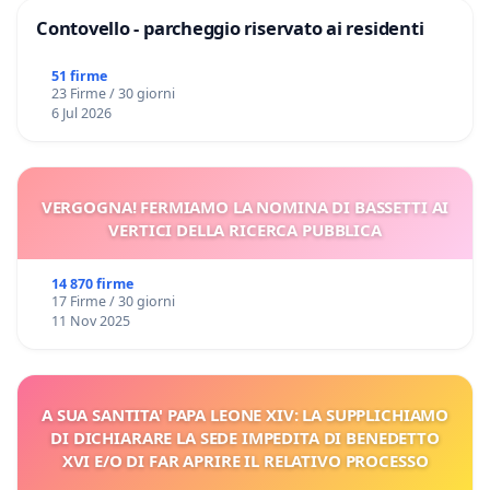
Contovello - parcheggio riservato ai residenti
51 firme
23 Firme / 30 giorni
6 Jul 2026
VERGOGNA! FERMIAMO LA NOMINA DI BASSETTI AI
VERTICI DELLA RICERCA PUBBLICA
14 870 firme
17 Firme / 30 giorni
11 Nov 2025
A SUA SANTITA' PAPA LEONE XIV: LA SUPPLICHIAMO
DI DICHIARARE LA SEDE IMPEDITA DI BENEDETTO
XVI E/O DI FAR APRIRE IL RELATIVO PROCESSO