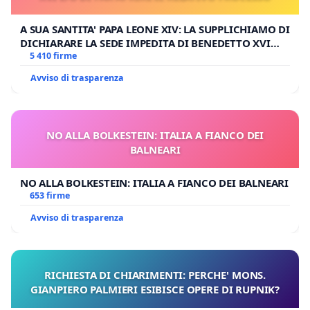
A SUA SANTITA' PAPA LEONE XIV: LA SUPPLICHIAMO DI
DICHIARARE LA SEDE IMPEDITA DI BENEDETTO XVI
E/O DI FAR APRIRE IL RELATIVO PROCESSO
5 410 firme
Avviso di trasparenza
NO ALLA BOLKESTEIN: ITALIA A FIANCO DEI
BALNEARI
NO ALLA BOLKESTEIN: ITALIA A FIANCO DEI BALNEARI
653 firme
Avviso di trasparenza
RICHIESTA DI CHIARIMENTI: PERCHE' MONS.
GIANPIERO PALMIERI ESIBISCE OPERE DI RUPNIK?