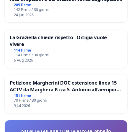
Files
205 firme
142 Firme / 30 giorni
24 Jun 2026
La Graziella chiede rispetto - Ortigia vuole
vivere
114 firme
114 Firme / 30 giorni
6 Aug 2026
Petizione Margherini DOC estensione linea 15
ACTV da Marghera P.zza S. Antonio all'aeroporto
Marco Polo tariffa a € 1,50
151 firme
70 Firme / 30 giorni
9 Jul 2026
NO ALLA GUERRA CON LA RUSSIA, appello