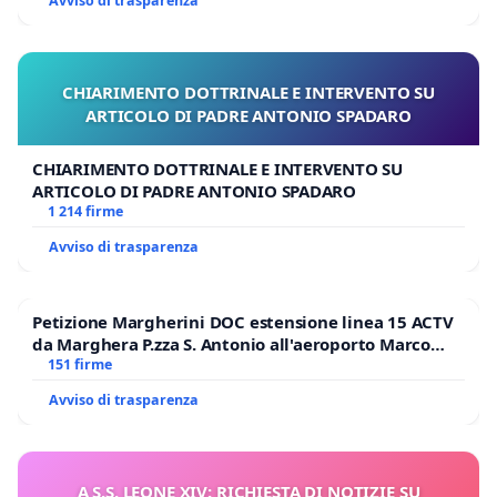
Avviso di trasparenza
CHIARIMENTO DOTTRINALE E INTERVENTO SU
ARTICOLO DI PADRE ANTONIO SPADARO
CHIARIMENTO DOTTRINALE E INTERVENTO SU
ARTICOLO DI PADRE ANTONIO SPADARO
1 214 firme
Avviso di trasparenza
Petizione Margherini DOC estensione linea 15 ACTV
da Marghera P.zza S. Antonio all'aeroporto Marco
Polo tariffa a € 1,50
151 firme
Avviso di trasparenza
A S.S. LEONE XIV: RICHIESTA DI NOTIZIE SU