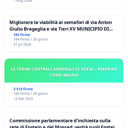
1 Aug 2026
Migliorare la viabilità ai semafori di via Anton
Giulio Bragaglia e via Tieri XV MUNICIPIO DI
ROMA
184 firme
184 Firme / 30 giorni
21 Jul 2026
LE TERME CENTRALI MINERALI DI SOFIA – RIAPRIRE
COME BAGNO
3 514 firme
166 Firme / 30 giorni
12 Feb 2025
Commissione parlamentare d'inchiesta sulla
rete di Epstein e del Mossad: verità sugli Epstein