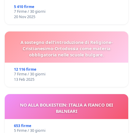
5 410 firme
7 Firme / 30 giorni
20 Nov 2025
A sostegno dell'introduzione di Religione-
Cristianesimo-Ortodossia come materia
obbligatoria nelle scuole bulgare.
12 116 firme
7 Firme / 30 giorni
13 Feb 2025
NO ALLA BOLKESTEIN: ITALIA A FIANCO DEI
BALNEARI
653 firme
5 Firme / 30 giorni