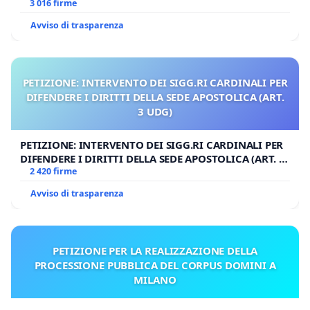
3 016 firme
Avviso di trasparenza
PETIZIONE: INTERVENTO DEI SIGG.RI CARDINALI PER
DIFENDERE I DIRITTI DELLA SEDE APOSTOLICA (ART.
3 UDG)
PETIZIONE: INTERVENTO DEI SIGG.RI CARDINALI PER
DIFENDERE I DIRITTI DELLA SEDE APOSTOLICA (ART. 3
UDG)
2 420 firme
Avviso di trasparenza
PETIZIONE PER LA REALIZZAZIONE DELLA
PROCESSIONE PUBBLICA DEL CORPUS DOMINI A
MILANO