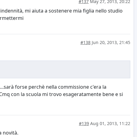
#137
May 27, 2013, 20:22
ndennità, mi aiuta a sostenere mia figlia nello studio
permettermi
#138
Jun 20, 2013, 21:45
......sarà forse perchè nella commissione c'era la
! Cmq con la scuola mi trovo esageratamente bene e si
#139
Aug 01, 2013, 11:22
 novità.