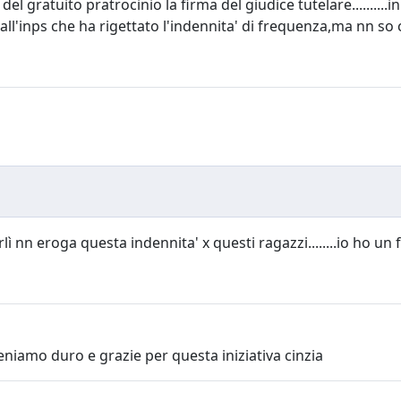
 gratuito pratrocinio la firma del giudice tutelare..........in
all'inps che ha rigettato l'indennita' di frequenza,ma nn so c
lì nn eroga questa indennita' x questi ragazzi........io ho un f
teniamo duro e grazie per questa iniziativa cinzia