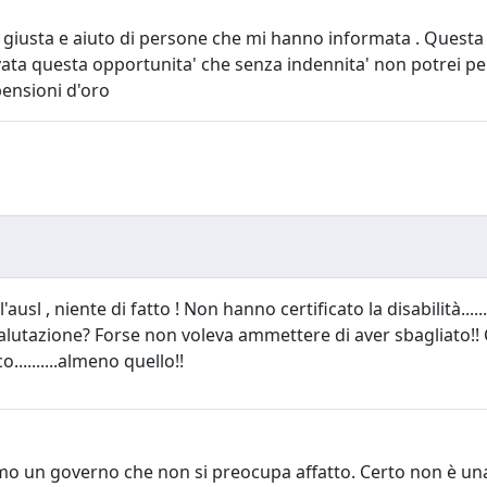
giusta e aiuto di persone che mi hanno informata . Questa i
levata questa opportunita' che senza indennita' non potrei 
pensioni d'oro
'ausl , niente di fatto ! Non hanno certificato la disabilità...
 valutazione? Forse non voleva ammettere di aver sbagliato!
.........almeno quello!!
mo un governo che non si preocupa affatto. Certo non è una