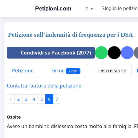
Petizioni.com
Sfoglia le petizio
IT ▼
Petizione sull'indennità di frequenza per i DSA
Condividi su Facebook (2077)
Petizione
Firme
Discussione
2 601
Contatta l'autore della petizione
1
2
3
4
5
6
7
Ospite
Avere un bambino dislessico costa molto alla famiglia. 