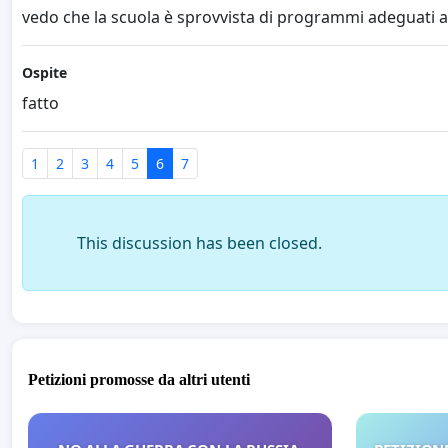
vedo che la scuola è sprovvista di programmi adeguati al
Ospite
fatto
1
2
3
4
5
6
7
This discussion has been closed.
Petizioni promosse da altri utenti