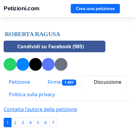
Petizioni.com
Crea una petizione
ROBERTA RAGUSA
Condividi su Facebook (985)
Petizione
Firme
Discussione
1 407
Politica sulla privacy
Contatta l'autore della petizione
1
2
3
4
5
6
7