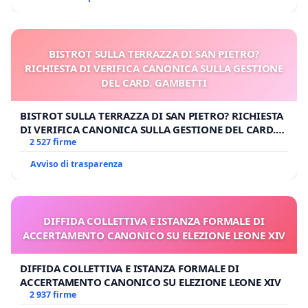
BISTROT SULLA TERRAZZA DI SAN PIETRO?
RICHIESTA DI VERIFICA CANONICA SULLA GESTIONE
DEL CARD. GAMBETTI
BISTROT SULLA TERRAZZA DI SAN PIETRO? RICHIESTA
DI VERIFICA CANONICA SULLA GESTIONE DEL CARD.
GAMBETTI
2 527 firme
Avviso di trasparenza
DIFFIDA COLLETTIVA E ISTANZA FORMALE DI
ACCERTAMENTO CANONICO SU ELEZIONE LEONE XIV
DIFFIDA COLLETTIVA E ISTANZA FORMALE DI
ACCERTAMENTO CANONICO SU ELEZIONE LEONE XIV
2 937 firme