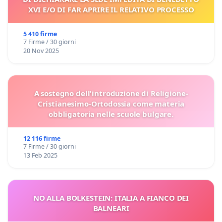
XVI E/O DI FAR APRIRE IL RELATIVO PROCESSO
5 410 firme
7 Firme / 30 giorni
20 Nov 2025
A sostegno dell'introduzione di Religione-
Cristianesimo-Ortodossia come materia
obbligatoria nelle scuole bulgare.
12 116 firme
7 Firme / 30 giorni
13 Feb 2025
NO ALLA BOLKESTEIN: ITALIA A FIANCO DEI
BALNEARI