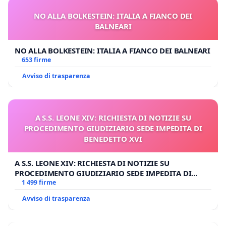
NO ALLA BOLKESTEIN: ITALIA A FIANCO DEI
BALNEARI
NO ALLA BOLKESTEIN: ITALIA A FIANCO DEI BALNEARI
653 firme
Avviso di trasparenza
A S.S. LEONE XIV: RICHIESTA DI NOTIZIE SU
PROCEDIMENTO GIUDIZIARIO SEDE IMPEDITA DI
BENEDETTO XVI
A S.S. LEONE XIV: RICHIESTA DI NOTIZIE SU
PROCEDIMENTO GIUDIZIARIO SEDE IMPEDITA DI
BENEDETTO XVI
1 499 firme
Avviso di trasparenza