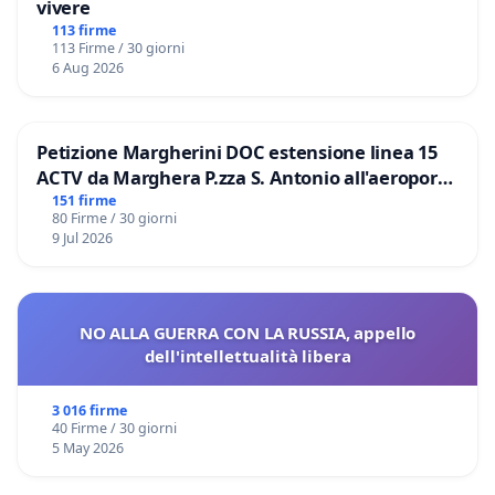
vivere
113 firme
113 Firme / 30 giorni
6 Aug 2026
Petizione Margherini DOC estensione linea 15
ACTV da Marghera P.zza S. Antonio all'aeroporto
Marco Polo tariffa a € 1,50
151 firme
80 Firme / 30 giorni
9 Jul 2026
NO ALLA GUERRA CON LA RUSSIA, appello
dell'intellettualità libera
3 016 firme
40 Firme / 30 giorni
5 May 2026