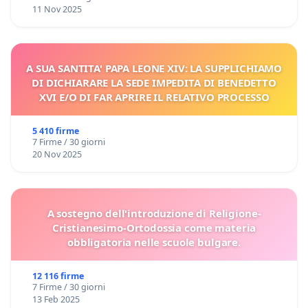
11 Nov 2025
A SUA SANTITA' PAPA LEONE XIV: LA SUPPLICHIAMO
DI DICHIARARE LA SEDE IMPEDITA DI BENEDETTO
XVI E/O DI FAR APRIRE IL RELATIVO PROCESSO
5 410 firme
7 Firme / 30 giorni
20 Nov 2025
A sostegno dell'introduzione di Religione-
Cristianesimo-Ortodossia come materia
obbligatoria nelle scuole bulgare.
12 116 firme
7 Firme / 30 giorni
13 Feb 2025