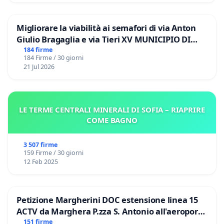
Migliorare la viabilità ai semafori di via Anton
Giulio Bragaglia e via Tieri XV MUNICIPIO DI
ROMA
184 firme
184 Firme / 30 giorni
21 Jul 2026
LE TERME CENTRALI MINERALI DI SOFIA – RIAPRIRE
COME BAGNO
3 507 firme
159 Firme / 30 giorni
12 Feb 2025
Petizione Margherini DOC estensione linea 15
ACTV da Marghera P.zza S. Antonio all'aeroporto
Marco Polo tariffa a € 1,50
151 firme