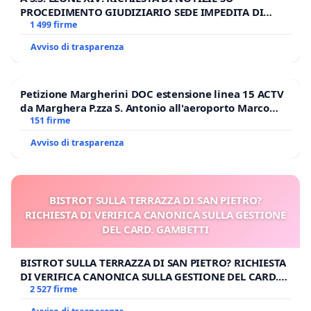
PROCEDIMENTO GIUDIZIARIO SEDE IMPEDITA DI
BENEDETTO XVI
1 499 firme
Avviso di trasparenza
Petizione Margherini DOC estensione linea 15 ACTV
da Marghera P.zza S. Antonio all'aeroporto Marco
Polo tariffa a € 1,50
151 firme
Avviso di trasparenza
BISTROT SULLA TERRAZZA DI SAN PIETRO?
RICHIESTA DI VERIFICA CANONICA SULLA GESTIONE
DEL CARD. GAMBETTI
BISTROT SULLA TERRAZZA DI SAN PIETRO? RICHIESTA
DI VERIFICA CANONICA SULLA GESTIONE DEL CARD.
GAMBETTI
2 527 firme