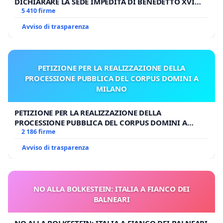
DICHIARARE LA SEDE IMPEDITA DI BENEDETTO XVI
E/O DI FAR APRIRE IL RELATIVO PROCESSO
5 410 firme
Avviso di trasparenza
PETIZIONE PER LA REALIZZAZIONE DELLA
PROCESSIONE PUBBLICA DEL CORPUS DOMINI A
MILANO
PETIZIONE PER LA REALIZZAZIONE DELLA
PROCESSIONE PUBBLICA DEL CORPUS DOMINI A
MILANO
2 186 firme
Avviso di trasparenza
NO ALLA BOLKESTEIN: ITALIA A FIANCO DEI
BALNEARI