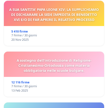
A SUA SANTITA' PAPA LEONE XIV: LA SUPPLICHIAMO
DI DICHIARARE LA SEDE IMPEDITA DI BENEDETTO
XVI E/O DI FAR APRIRE IL RELATIVO PROCESSO
5 410 firme
7 Firme / 30 giorni
20 Nov 2025
A sostegno dell'introduzione di Religione-
Cristianesimo-Ortodossia come materia
obbligatoria nelle scuole bulgare.
12 116 firme
7 Firme / 30 giorni
13 Feb 2025