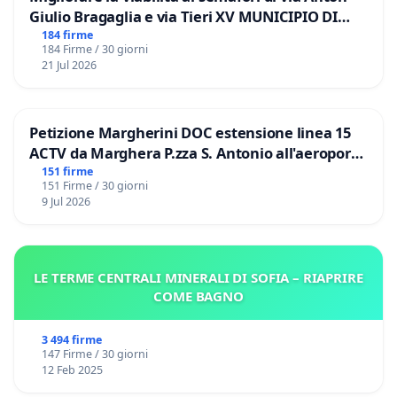
Giulio Bragaglia e via Tieri XV MUNICIPIO DI
ROMA
184 firme
184 Firme / 30 giorni
21 Jul 2026
Petizione Margherini DOC estensione linea 15
ACTV da Marghera P.zza S. Antonio all'aeroporto
Marco Polo tariffa a € 1,50
151 firme
151 Firme / 30 giorni
9 Jul 2026
LE TERME CENTRALI MINERALI DI SOFIA – RIAPRIRE
COME BAGNO
3 494 firme
147 Firme / 30 giorni
12 Feb 2025