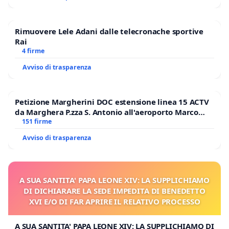
Rimuovere Lele Adani dalle telecronache sportive
Rai
4 firme
Avviso di trasparenza
Petizione Margherini DOC estensione linea 15 ACTV
da Marghera P.zza S. Antonio all'aeroporto Marco
Polo tariffa a € 1,50
151 firme
Avviso di trasparenza
A SUA SANTITA' PAPA LEONE XIV: LA SUPPLICHIAMO
DI DICHIARARE LA SEDE IMPEDITA DI BENEDETTO
XVI E/O DI FAR APRIRE IL RELATIVO PROCESSO
A SUA SANTITA' PAPA LEONE XIV: LA SUPPLICHIAMO DI