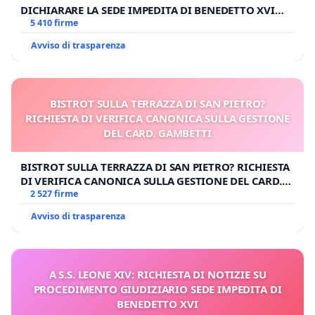
DICHIARARE LA SEDE IMPEDITA DI BENEDETTO XVI
E/O DI FAR APRIRE IL RELATIVO PROCESSO
5 410 firme
Avviso di trasparenza
BISTROT SULLA TERRAZZA DI SAN PIETRO?
RICHIESTA DI VERIFICA CANONICA SULLA GESTIONE
DEL CARD. GAMBETTI
BISTROT SULLA TERRAZZA DI SAN PIETRO? RICHIESTA
DI VERIFICA CANONICA SULLA GESTIONE DEL CARD.
GAMBETTI
2 527 firme
Avviso di trasparenza
A S.S. LEONE XIV: RICHIESTA DI NOTIZIE SU
PROCEDIMENTO GIUDIZIARIO SEDE IMPEDITA DI
BENEDETTO XVI