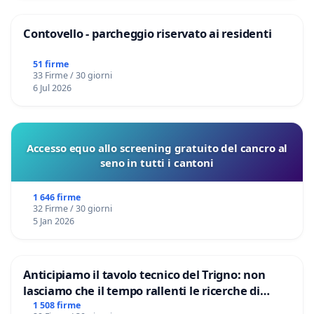
Contovello - parcheggio riservato ai residenti
51 firme
33 Firme / 30 giorni
6 Jul 2026
Accesso equo allo screening gratuito del cancro al
seno in tutti i cantoni
1 646 firme
32 Firme / 30 giorni
5 Jan 2026
Anticipiamo il tavolo tecnico del Trigno: non
lasciamo che il tempo rallenti le ricerche di
Domenico Racanati
1 508 firme