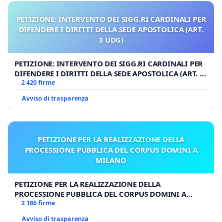
PETIZIONE: INTERVENTO DEI SIGG.RI CARDINALI PER
DIFENDERE I DIRITTI DELLA SEDE APOSTOLICA (ART.
3 UDG)
PETIZIONE: INTERVENTO DEI SIGG.RI CARDINALI PER
DIFENDERE I DIRITTI DELLA SEDE APOSTOLICA (ART. 3
UDG)
2 420 firme
Avviso di trasparenza
PETIZIONE PER LA REALIZZAZIONE DELLA
PROCESSIONE PUBBLICA DEL CORPUS DOMINI A
MILANO
PETIZIONE PER LA REALIZZAZIONE DELLA
PROCESSIONE PUBBLICA DEL CORPUS DOMINI A
MILANO
2 186 firme
Avviso di trasparenza