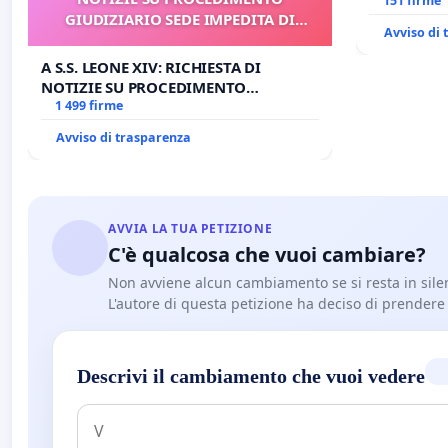
Antonio al
151 firme
GIUDIZIARIO SEDE IMPEDITA DI
tariffa a €
Avviso di
BENEDETTO XVI
A S.S. LEONE XIV: RICHIESTA DI
NOTIZIE SU PROCEDIMENTO
GIUDIZIARIO SEDE IMPEDITA DI
1 499 firme
BENEDETTO XVI
Avviso di trasparenza
AVVIA LA TUA PETIZIONE
C'è qualcosa che vuoi cambiare?
Non avviene alcun cambiamento se si resta in sile
L'autore di questa petizione ha deciso di prendere l'
Descrivi il cambiamento che vuoi vedere