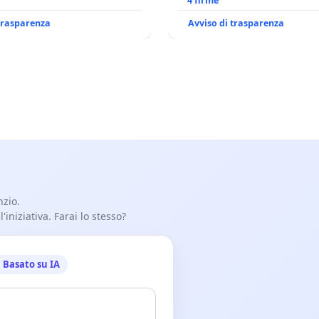
l'aeroporto Marco Polo
4 firme
 1,50
 trasparenza
Avviso di trasparenza
nzio.
iniziativa. Farai lo stesso?
Basato su IA