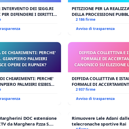
UDG)
: INTERVENTO DEI SIGG.RI
PETIZIONE PER LA REALIZZ
 PER DIFENDERE I DIRITTI
DELLA PROCESSIONE PUBBL
E APOSTOLICA (ART. 3 UDG)
e
CORPUS DOMINI A MILAN
2 186 firme
 trasparenza
Avviso di trasparenza
 DI CHIARIMENTI: PERCHE'
DIFFIDA COLLETTIVA E 
 GIANPIERO PALMIERI
FORMALE DI ACCERT
SCE OPERE DI RUPNIK?
CANONICO SU ELEZIONE 
 DI CHIARIMENTI: PERCHE'
DIFFIDA COLLETTIVA E IST
NPIERO PALMIERI ESIBISCE
FORMALE DI ACCERTAMEN
RUPNIK?
e
CANONICO SU ELEZIONE LE
2 937 firme
 trasparenza
Avviso di trasparenza
Margherini DOC estensione
Rimuovere Lele Adani dall
CTV da Marghera P.zza S.
telecronache sportive Rai