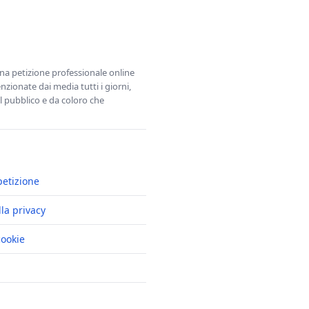
una petizione professionale online
zionate dai media tutti i giorni,
l pubblico e da coloro che
petizione
lla privacy
cookie