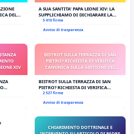
E/O DI FAR APRIRE IL RELATIVO
PROCESSO
AZIONE
A SUA SANTITA' PAPA LEONE XIV: LA
ICA DEL
SUPPLICHIAMO DI DICHIARARE LA
O
SEDE IMPEDITA DI BENEDETTO XVI E/O
5 410 firme
DI FAR APRIRE IL RELATIVO PROCESSO
Avviso di trasparenza
ISTANZA
BISTROT SULLA TERRAZZA DI SAN
AMENTO
PIETRO? RICHIESTA DI VERIFICA
LEONE XIV
CANONICA SULLA GESTIONE DEL
CARD. GAMBETTI
ANZA
BISTROT SULLA TERRAZZA DI SAN
TO
PIETRO? RICHIESTA DI VERIFICA
ONE XIV
CANONICA SULLA GESTIONE DEL
2 527 firme
CARD. GAMBETTI
Avviso di trasparenza
e
CHIARIMENTO DOTTRINALE E
INTERVENTO SU ARTICOLO DI PADRE