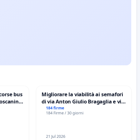
corse bus
Migliorare la viabilità ai semafori
Toscanini
di via Anton Giulio Bragaglia e via
Tieri XV MUNICIPIO DI ROMA
184 firme
184 Firme / 30 giorni
21 Jul 2026