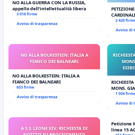
NO ALLA GUERRA CON LA RUSSIA,
appello dell'intellettualità libera
PETIZIONE
3 016 firme
CARDINALI
DELLA SED
2 420 firm
Avviso di trasparenza
Avviso di
NO ALLA BOLKESTEIN: ITALIA A
RICHIESTA
FIANCO DEI BALNEARI
MONS.
ESIBI
NO ALLA BOLKESTEIN: ITALIA A
FIANCO DEI BALNEARI
RICHIESTA
653 firme
MONS. GIA
OPERE DI 
1 504 firm
Avviso di trasparenza
Avviso di
Petizione 
A S.S. LEONE XIV: RICHIESTA DI
linea 15 A
NOTIZIE SU PROCEDIMENTO