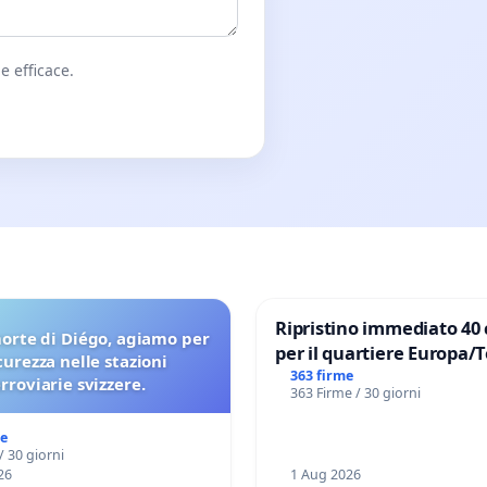
e efficace.
Ripristino immediato 40 
orte di Diégo, agiamo per
per il quartiere Europa/
icurezza nelle stazioni
di Aprilia
363 firme
erroviarie svizzere.
363 Firme / 30 giorni
me
/ 30 giorni
26
1 Aug 2026