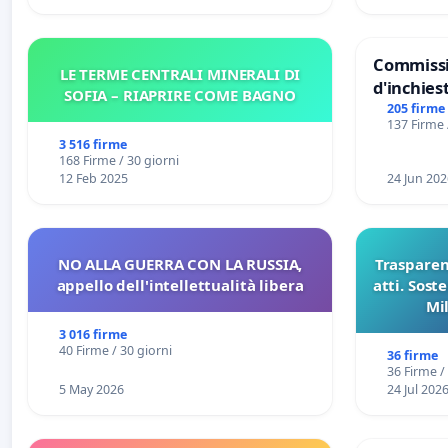
Commissi
LE TERME CENTRALI MINERALI DI
d'inchiest
SOFIA – RIAPRIRE COME BAGNO
del Mossa
205 firme
137 Firme 
Files
3 516 firme
168 Firme / 30 giorni
12 Feb 2025
24 Jun 202
NO ALLA GUERRA CON LA RUSSIA,
Trasparenz
appello dell'intellettualità libera
atti. Sost
Mi
pubblicaz
3 016 firme
sull
40 Firme / 30 giorni
36 firme
36 Firme /
5 May 2026
24 Jul 202