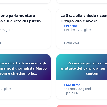
one parlamentare
La Graziella chiede rispet
a sulla rete di Epstein e
Ortigia vuole vivere
d: verità sugli Epstein
119 firme
/ 30 giorni
119 Firme / 30 giorni
6
6 Aug 2026
a e diritto di accesso agli
Accesso equo allo scr
eniamo il giornalista Marco
gratuito del cancro al seno
lioni e chiediamo la
cantoni
ione dei verbali Pfas-Pfba
a Pedemontana Veneta
1 647 firme
 30 giorni
32 Firme / 30 giorni
6
5 Jan 2026