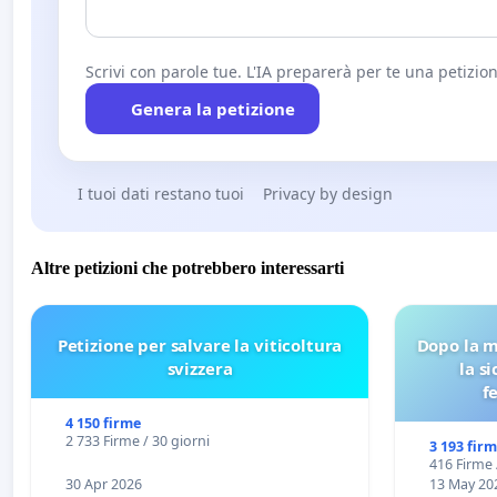
Scrivi con parole tue. L'IA preparerà per te una petizion
Genera la petizione
I tuoi dati restano tuoi
Privacy by design
Altre petizioni che potrebbero interessarti
Petizione per salvare la viticoltura
Dopo la m
svizzera
la s
f
4 150 firme
2 733 Firme / 30 giorni
3 193 fir
416 Firme 
30 Apr 2026
13 May 20