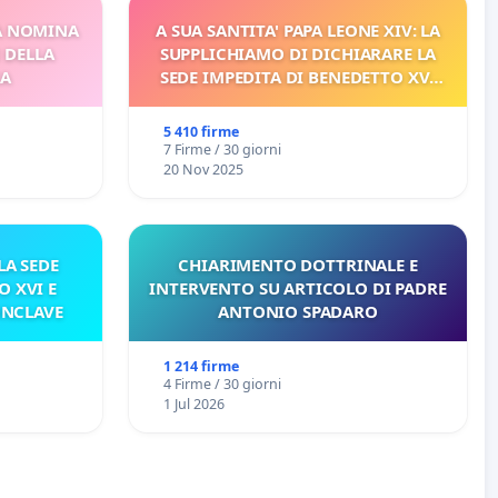
A NOMINA
A SUA SANTITA' PAPA LEONE XIV: LA
I DELLA
SUPPLICHIAMO DI DICHIARARE LA
CA
SEDE IMPEDITA DI BENEDETTO XVI
E/O DI FAR APRIRE IL RELATIVO
PROCESSO
5 410 firme
7 Firme / 30 giorni
20 Nov 2025
A SEDE
CHIARIMENTO DOTTRINALE E
O XVI E
INTERVENTO SU ARTICOLO DI PADRE
ONCLAVE
ANTONIO SPADARO
1 214 firme
4 Firme / 30 giorni
1 Jul 2026