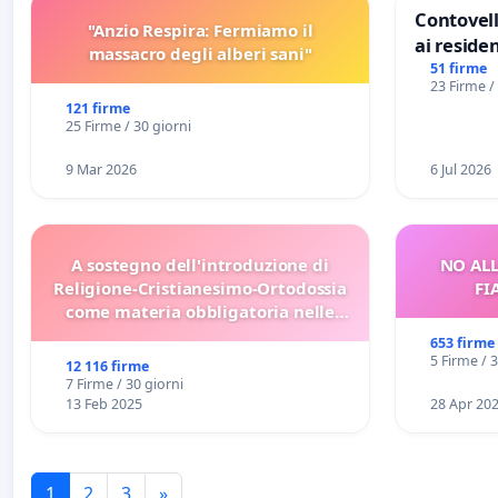
Contovell
"Anzio Respira: Fermiamo il
ai residen
massacro degli alberi sani"
51 firme
23 Firme /
121 firme
25 Firme / 30 giorni
9 Mar 2026
6 Jul 2026
A sostegno dell'introduzione di
NO ALL
Religione-Cristianesimo-Ortodossia
FI
come materia obbligatoria nelle
scuole bulgare.
653 firme
5 Firme / 
12 116 firme
7 Firme / 30 giorni
13 Feb 2025
28 Apr 20
1
2
3
»