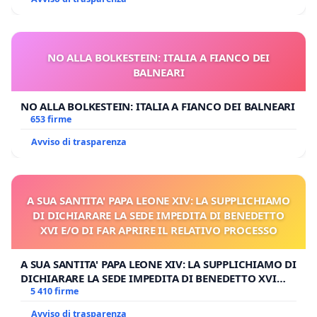
NO ALLA BOLKESTEIN: ITALIA A FIANCO DEI
BALNEARI
NO ALLA BOLKESTEIN: ITALIA A FIANCO DEI BALNEARI
653 firme
Avviso di trasparenza
A SUA SANTITA' PAPA LEONE XIV: LA SUPPLICHIAMO
DI DICHIARARE LA SEDE IMPEDITA DI BENEDETTO
XVI E/O DI FAR APRIRE IL RELATIVO PROCESSO
A SUA SANTITA' PAPA LEONE XIV: LA SUPPLICHIAMO DI
DICHIARARE LA SEDE IMPEDITA DI BENEDETTO XVI
E/O DI FAR APRIRE IL RELATIVO PROCESSO
5 410 firme
Avviso di trasparenza