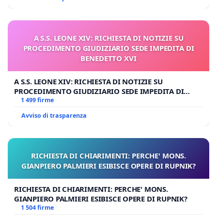
A S.S. LEONE XIV: RICHIESTA DI NOTIZIE SU
PROCEDIMENTO GIUDIZIARIO SEDE IMPEDITA DI
BENEDETTO XVI
A S.S. LEONE XIV: RICHIESTA DI NOTIZIE SU
PROCEDIMENTO GIUDIZIARIO SEDE IMPEDITA DI
BENEDETTO XVI
1 499 firme
Avviso di trasparenza
RICHIESTA DI CHIARIMENTI: PERCHE' MONS.
GIANPIERO PALMIERI ESIBISCE OPERE DI RUPNIK?
RICHIESTA DI CHIARIMENTI: PERCHE' MONS.
GIANPIERO PALMIERI ESIBISCE OPERE DI RUPNIK?
1 504 firme