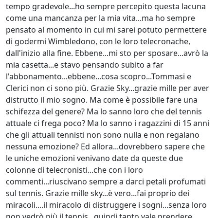
tempo gradevole...ho sempre percepito questa lacuna
come una mancanza per la mia vita...ma ho sempre
pensato al momento in cui mi sarei potuto permettere
di godermi Wimbledono, con le loro telecronache,
dall'inizio alla fine. Ebbene...mi sto per sposare...avrò la
mia casetta...e stavo pensando subito a far
l'abbonamento...ebbene...cosa scopro...Tommasi e
Clerici non ci sono più. Grazie Sky...grazie mille per aver
distrutto il mio sogno. Ma come è possibile fare una
schifezza del genere? Ma lo sanno loro che del tennis
attuale ci frega poco? Ma lo sanno i ragazzini di 15 anni
che gli attuali tennisti non sono nulla e non regalano
nessuna emozione? Ed allora...dovrebbero sapere che
le uniche emozioni venivano date da queste due
colonne di telecronisti...che con i loro
commenti...riuscivano sempre a darci petali profumati
sul tennis. Grazie mille sky...è vero...fai proprio dei
miracoli....il miracolo di distruggere i sogni...senza loro
non vedrò più il tennis...quindi tanto vale prendere