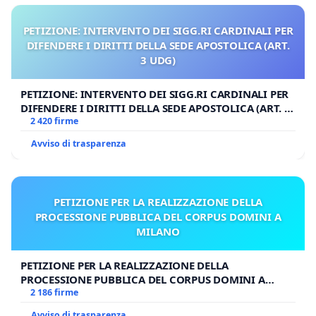
PETIZIONE: INTERVENTO DEI SIGG.RI CARDINALI PER
DIFENDERE I DIRITTI DELLA SEDE APOSTOLICA (ART.
3 UDG)
PETIZIONE: INTERVENTO DEI SIGG.RI CARDINALI PER
DIFENDERE I DIRITTI DELLA SEDE APOSTOLICA (ART. 3
UDG)
2 420 firme
Avviso di trasparenza
PETIZIONE PER LA REALIZZAZIONE DELLA
PROCESSIONE PUBBLICA DEL CORPUS DOMINI A
MILANO
PETIZIONE PER LA REALIZZAZIONE DELLA
PROCESSIONE PUBBLICA DEL CORPUS DOMINI A
MILANO
2 186 firme
Avviso di trasparenza