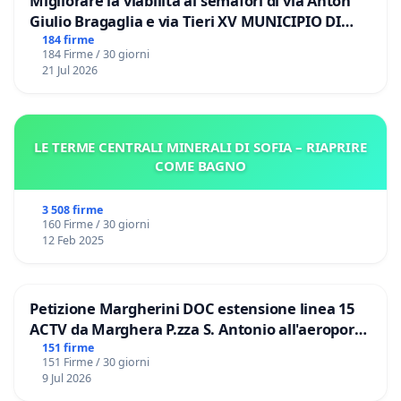
Migliorare la viabilità ai semafori di via Anton
Giulio Bragaglia e via Tieri XV MUNICIPIO DI
ROMA
184 firme
184 Firme / 30 giorni
21 Jul 2026
LE TERME CENTRALI MINERALI DI SOFIA – RIAPRIRE
COME BAGNO
3 508 firme
160 Firme / 30 giorni
12 Feb 2025
Petizione Margherini DOC estensione linea 15
ACTV da Marghera P.zza S. Antonio all'aeroporto
Marco Polo tariffa a € 1,50
151 firme
151 Firme / 30 giorni
9 Jul 2026