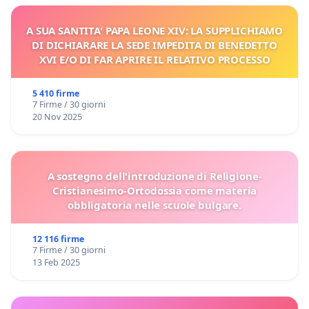
A SUA SANTITA' PAPA LEONE XIV: LA SUPPLICHIAMO
DI DICHIARARE LA SEDE IMPEDITA DI BENEDETTO
XVI E/O DI FAR APRIRE IL RELATIVO PROCESSO
5 410 firme
7 Firme / 30 giorni
20 Nov 2025
A sostegno dell'introduzione di Religione-
Cristianesimo-Ortodossia come materia
obbligatoria nelle scuole bulgare.
12 116 firme
7 Firme / 30 giorni
13 Feb 2025