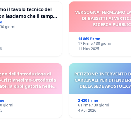
mo il tavolo tecnico del
VERGOGNA! FERMIAMO L
on lasciamo che il tempo
DI BASSETTI AI VERTIC
le ricerche di Domenico
me
RICERCA PUBBLI
 30 giorni
14 869 firme
17 Firme / 30 giorni
6
11 Nov 2025
gno dell'introduzione di
PETIZIONE: INTERVENTO D
-Cristianesimo-Ortodossia
CARDINALI PER DIFENDERE
teria obbligatoria nelle
DELLA SEDE APOSTOLICA 
scuole bulgare.
UDG)
rme
2 420 firme
30 giorni
6 Firme / 30 giorni
25
4 Apr 2026