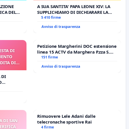
PROCESSO
AZIONE
A SUA SANTITA' PAPA LEONE XIV: LA
ICA DEL
SUPPLICHIAMO DI DICHIARARE LA
O
SEDE IMPEDITA DI BENEDETTO XVI E/O
5 410 firme
DI FAR APRIRE IL RELATIVO PROCESSO
Avviso di trasparenza
Petizione Margherini DOC estensione
ESTA DI
linea 15 ACTV da Marghera P.zza S.
MENTO
Antonio all'aeroporto Marco Polo
151 firme
DITA DI
tariffa a € 1,50
Avviso di trasparenza
 DI
O
A DI
Rimuovere Lele Adani dalle
A DI SAN
telecronache sportive Rai
ERIFICA
4 firme