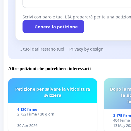
Scrivi con parole tue. L'IA preparerà per te una petizion
Genera la petizione
I tuoi dati restano tuoi
Privacy by design
Altre petizioni che potrebbero interessarti
Petizione per salvare la viticoltura
Dopo la m
svizzera
la s
f
4 120 firme
2 732 Firme / 30 giorni
3 175 fir
404 Firme 
30 Apr 2026
13 May 20