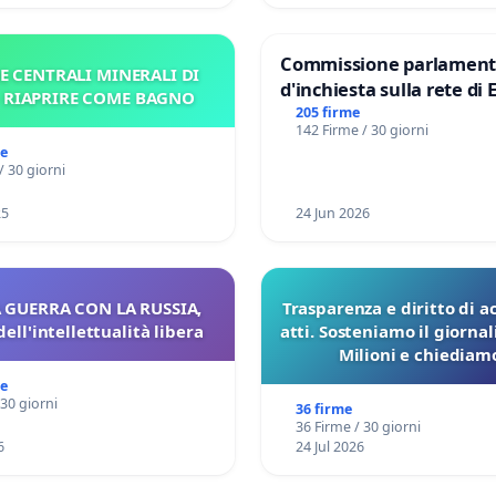
Commissione parlament
E CENTRALI MINERALI DI
d'inchiesta sulla rete di 
– RIAPRIRE COME BAGNO
del Mossad: verità sugli 
205 firme
142 Firme / 30 giorni
Files
me
/ 30 giorni
25
24 Jun 2026
 GUERRA CON LA RUSSIA,
Trasparenza e diritto di a
dell'intellettualità libera
atti. Sosteniamo il giorna
Milioni e chiediamo
pubblicazione dei verbali
me
sulla Pedemontana V
 30 giorni
36 firme
36 Firme / 30 giorni
6
24 Jul 2026