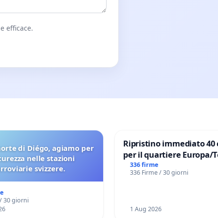
e efficace.
Ripristino immediato 40 
orte di Diégo, agiamo per
per il quartiere Europa/
icurezza nelle stazioni
di Aprilia
336 firme
erroviarie svizzere.
336 Firme / 30 giorni
me
/ 30 giorni
26
1 Aug 2026