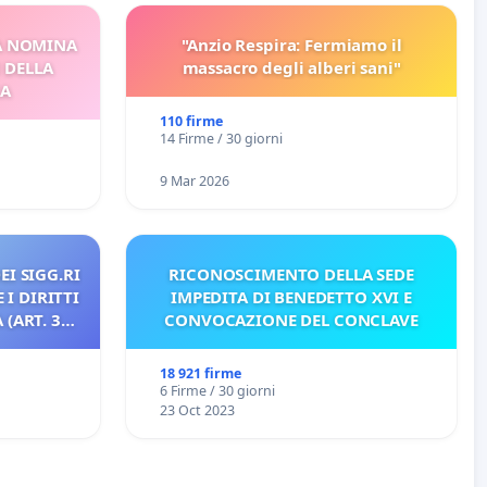
A NOMINA
"Anzio Respira: Fermiamo il
I DELLA
massacro degli alberi sani"
CA
110 firme
14 Firme / 30 giorni
9 Mar 2026
EI SIGG.RI
RICONOSCIMENTO DELLA SEDE
 I DIRITTI
IMPEDITA DI BENEDETTO XVI E
(ART. 3
CONVOCAZIONE DEL CONCLAVE
18 921 firme
6 Firme / 30 giorni
23 Oct 2023