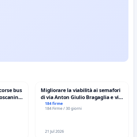
corse bus
Migliorare la viabilità ai semafori
Toscanini
di via Anton Giulio Bragaglia e via
Tieri XV MUNICIPIO DI ROMA
184 firme
184 Firme / 30 giorni
21 Jul 2026