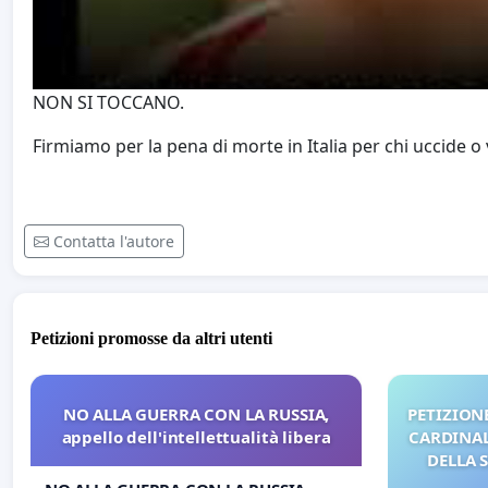
NON SI TOCCANO.
Firmiamo per la pena di morte in Italia per chi uccide 
Contatta l'autore
Petizioni promosse da altri utenti
NO ALLA GUERRA CON LA RUSSIA,
PETIZIONE
appello dell'intellettualità libera
CARDINALI
DELLA 