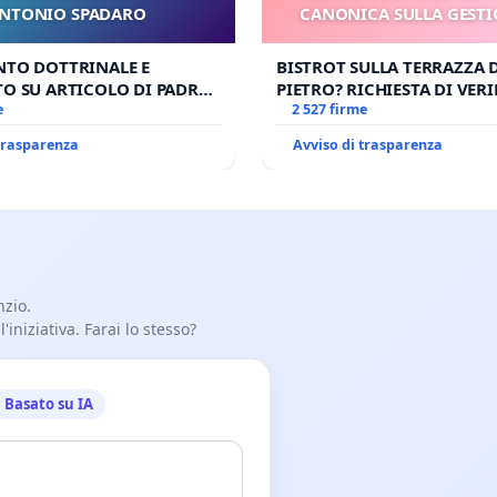
NTONIO SPADARO
CANONICA SULLA GESTI
CARD. GAMBETT
NTO DOTTRINALE E
BISTROT SULLA TERRAZZA 
O SU ARTICOLO DI PADRE
PIETRO? RICHIESTA DI VERI
SPADARO
e
CANONICA SULLA GESTION
2 527 firme
CARD. GAMBETTI
 trasparenza
Avviso di trasparenza
nzio.
iniziativa. Farai lo stesso?
Basato su IA