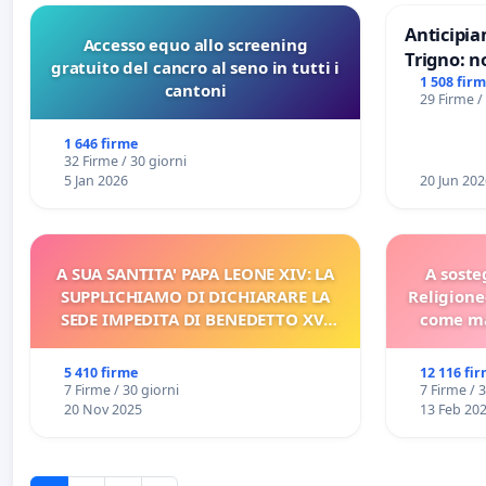
Anticipia
Accesso equo allo screening
Trigno: n
gratuito del cancro al seno in tutti i
rallenti 
1 508 fir
cantoni
29 Firme /
Racanati
1 646 firme
32 Firme / 30 giorni
5 Jan 2026
20 Jun 202
A SUA SANTITA' PAPA LEONE XIV: LA
A soste
SUPPLICHIAMO DI DICHIARARE LA
Religione
SEDE IMPEDITA DI BENEDETTO XVI
come ma
E/O DI FAR APRIRE IL RELATIVO
PROCESSO
5 410 firme
12 116 fi
7 Firme / 30 giorni
7 Firme / 
20 Nov 2025
13 Feb 20