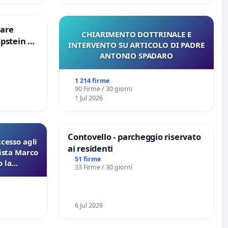
are
CHIARIMENTO DOTTRINALE E
Epstein e
INTERVENTO SU ARTICOLO DI PADRE
Epstein
ANTONIO SPADARO
1 214 firme
90 Firme / 30 giorni
1 Jul 2026
Contovello - parcheggio riservato
ccesso agli
ai residenti
lista Marco
51 firme
 la
33 Firme / 30 giorni
 Pfas-Pfba
eneta
6 Jul 2026