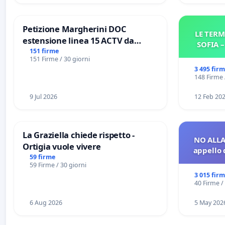
Petizione Margherini DOC
LE TERM
estensione linea 15 ACTV da
SOFIA 
Marghera P.zza S. Antonio
151 firme
151 Firme / 30 giorni
all'aeroporto Marco Polo tariffa a
3 495 fir
€ 1,50
148 Firme 
9 Jul 2026
12 Feb 20
La Graziella chiede rispetto -
NO ALLA
Ortigia vuole vivere
appello 
59 firme
59 Firme / 30 giorni
3 015 fir
40 Firme /
6 Aug 2026
5 May 202