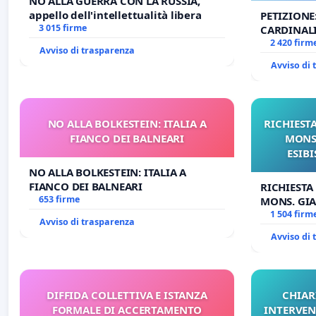
NO ALLA GUERRA CON LA RUSSIA,
appello dell'intellettualità libera
PETIZIONE
3 015 firme
CARDINALI
DELLA SED
2 420 firm
Avviso di trasparenza
Avviso di
NO ALLA BOLKESTEIN: ITALIA A
RICHIESTA
FIANCO DEI BALNEARI
MONS.
ESIBI
NO ALLA BOLKESTEIN: ITALIA A
FIANCO DEI BALNEARI
RICHIESTA
653 firme
MONS. GIA
OPERE DI 
1 504 firm
Avviso di trasparenza
Avviso di
DIFFIDA COLLETTIVA E ISTANZA
CHIAR
FORMALE DI ACCERTAMENTO
INTERVEN