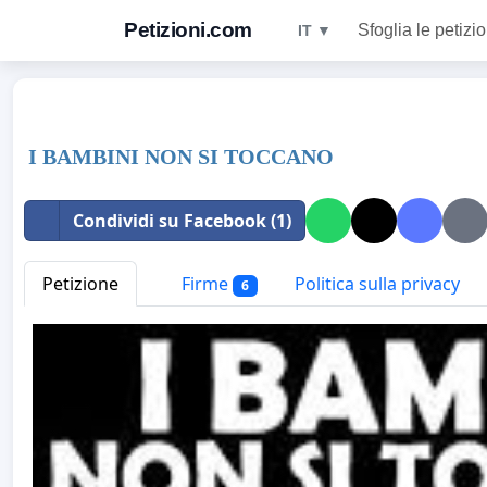
Petizioni.com
Sfoglia le petizio
IT ▼
I BAMBINI NON SI TOCCANO
Condividi su Facebook (1)
Petizione
Firme
Politica sulla privacy
6