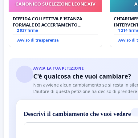
CANONICO SU ELEZIONE LEONE XIV
A
DIFFIDA COLLETTIVA E ISTANZA
CHIARIME
FORMALE DI ACCERTAMENTO
INTERVENT
CANONICO SU ELEZIONE LEONE XIV
2 937 firme
ANTONIO 
1 214 firm
Avviso di trasparenza
Avviso di
AVVIA LA TUA PETIZIONE
C'è qualcosa che vuoi cambiare?
Non avviene alcun cambiamento se si resta in sile
L'autore di questa petizione ha deciso di prendere l'
Descrivi il cambiamento che vuoi vedere