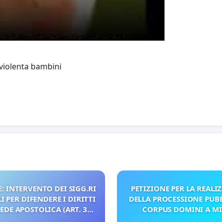
o violenta bambini
: INTERVENTO DEI SIGG.RI
PETIZIONE PER LA REALI
 PER DIFENDERE I DIRITTI
DELLA PROCESSIONE PUBB
SEDE APOSTOLICA (ART. 3
CORPUS DOMINI A M
UDG)