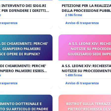
: INTERVENTO DEI SIGG.RI
PETIZIONE PER LA REALIZZ
 PER DIFENDERE I DIRITTI
DELLA PROCESSIONE PUBBL
E APOSTOLICA (ART. 3 UDG)
e
CORPUS DOMINI A MILAN
2 186 firme
 trasparenza
Avviso di trasparenza
 DI CHIARIMENTI: PERCHE'
A S.S. LEONE XIV: RICHI
 GIANPIERO PALMIERI
NOTIZIE SU PROCEDI
SCE OPERE DI RUPNIK?
GIUDIZIARIO SEDE IMPE
BENEDETTO XVI
 DI CHIARIMENTI: PERCHE'
A S.S. LEONE XIV: RICHIESTA
NPIERO PALMIERI ESIBISCE
NOTIZIE SU PROCEDIMENT
RUPNIK?
e
GIUDIZIARIO SEDE IMPEDIT
1 499 firme
BENEDETTO XVI
 trasparenza
Avviso di trasparenza
IMENTO DOTTRINALE E
BISTROT SULLA TERRAZZ
TO SU ARTICOLO DI PADRE
PIETRO? RICHIESTA DI V