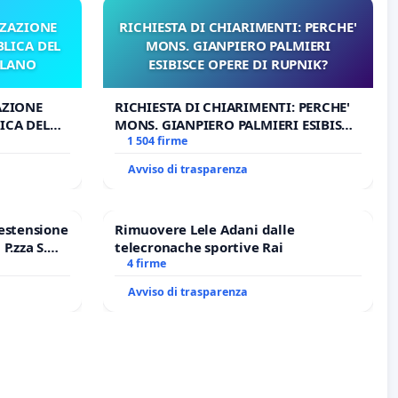
ZZAZIONE
RICHIESTA DI CHIARIMENTI: PERCHE'
LICA DEL
MONS. GIANPIERO PALMIERI
ILANO
ESIBISCE OPERE DI RUPNIK?
AZIONE
RICHIESTA DI CHIARIMENTI: PERCHE'
ICA DEL
MONS. GIANPIERO PALMIERI ESIBISCE
O
OPERE DI RUPNIK?
1 504 firme
Avviso di trasparenza
estensione
Rimuovere Lele Adani dalle
P.zza S.
telecronache sportive Rai
o Polo
4 firme
Avviso di trasparenza