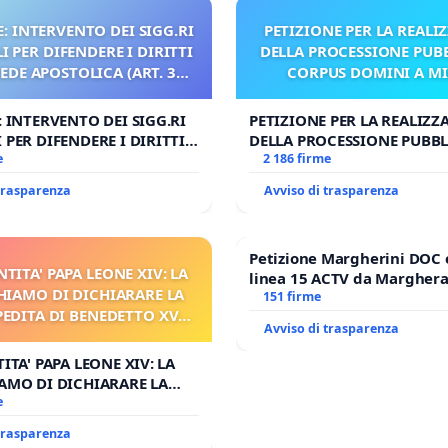
: INTERVENTO DEI SIGG.RI
PETIZIONE PER LA REALI
 PER DIFENDERE I DIRITTI
DELLA PROCESSIONE PUBB
SEDE APOSTOLICA (ART. 3
CORPUS DOMINI A M
UDG)
: INTERVENTO DEI SIGG.RI
PETIZIONE PER LA REALIZZ
 PER DIFENDERE I DIRITTI
DELLA PROCESSIONE PUBBL
E APOSTOLICA (ART. 3 UDG)
e
CORPUS DOMINI A MILAN
2 186 firme
 trasparenza
Avviso di trasparenza
Petizione Margherini DOC 
NTITA' PAPA LEONE XIV: LA
linea 15 ACTV da Marghera 
HIAMO DI DICHIARARE LA
Antonio all'aeroporto Marc
151 firme
PEDITA DI BENEDETTO XVI
tariffa a € 1,50
Avviso di trasparenza
 FAR APRIRE IL RELATIVO
PROCESSO
ITA' PAPA LEONE XIV: LA
AMO DI DICHIARARE LA
DITA DI BENEDETTO XVI E/O
e
RIRE IL RELATIVO PROCESSO
 trasparenza