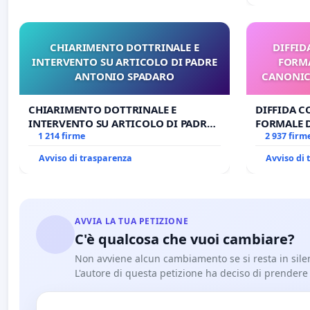
CHIARIMENTO DOTTRINALE E
DIFFID
INTERVENTO SU ARTICOLO DI PADRE
FORMA
ANTONIO SPADARO
CANONICO
CHIARIMENTO DOTTRINALE E
DIFFIDA C
INTERVENTO SU ARTICOLO DI PADRE
FORMALE 
ANTONIO SPADARO
1 214 firme
CANONICO 
2 937 firm
Avviso di trasparenza
Avviso di
AVVIA LA TUA PETIZIONE
C'è qualcosa che vuoi cambiare?
Non avviene alcun cambiamento se si resta in sile
L'autore di questa petizione ha deciso di prendere l'