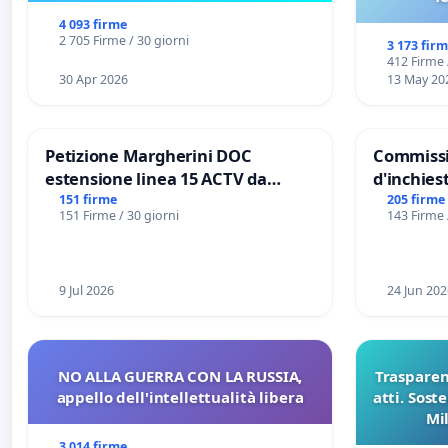
4 093 firme
2 705 Firme / 30 giorni
3 173 fir
412 Firme 
30 Apr 2026
13 May 20
Petizione Margherini DOC
Commissi
estensione linea 15 ACTV da
d'inchiest
Marghera P.zza S. Antonio
del Mossa
151 firme
205 firme
151 Firme / 30 giorni
143 Firme 
all'aeroporto Marco Polo tariffa a
Files
€ 1,50
9 Jul 2026
24 Jun 202
NO ALLA GUERRA CON LA RUSSIA,
Trasparenz
appello dell'intellettualità libera
atti. Sost
Mi
pubblicaz
3 014 firme