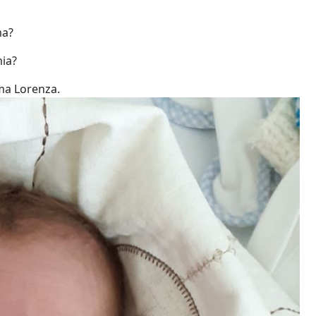
ma?
mia?
ma Lorenza.