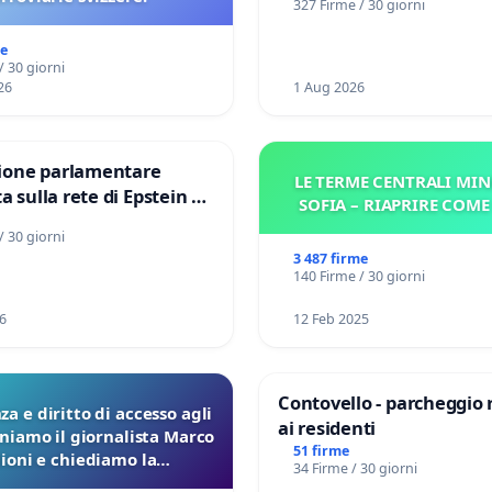
327 Firme / 30 giorni
me
/ 30 giorni
26
1 Aug 2026
one parlamentare
LE TERME CENTRALI MIN
a sulla rete di Epstein e
SOFIA – RIAPRIRE COM
d: verità sugli Epstein
/ 30 giorni
3 487 firme
140 Firme / 30 giorni
6
12 Feb 2025
Contovello - parcheggio 
a e diritto di accesso agli
ai residenti
eniamo il giornalista Marco
51 firme
lioni e chiediamo la
34 Firme / 30 giorni
ione dei verbali Pfas-Pfba