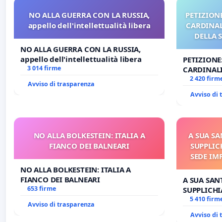
NO ALLA GUERRA CON LA RUSSIA,
PETIZIONE
appello dell'intellettualità libera
CARDINALI
DELLA 
NO ALLA GUERRA CON LA RUSSIA,
appello dell'intellettualità libera
PETIZIONE
3 014 firme
CARDINALI
DELLA SED
2 420 firm
Avviso di trasparenza
Avviso di
NO ALLA BOLKESTEIN: ITALIA A
A SUA SA
FIANCO DEI BALNEARI
SUPPLIC
SEDE IM
E/O DI
NO ALLA BOLKESTEIN: ITALIA A
FIANCO DEI BALNEARI
A SUA SANT
653 firme
SUPPLICHI
SEDE IMPE
5 410 firm
Avviso di trasparenza
DI FAR AP
Avviso di