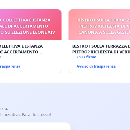
A COLLETTIVA E ISTANZA
BISTROT SULLA TERRAZZ
LE DI ACCERTAMENTO
PIETRO? RICHIESTA DI V
 SU ELEZIONE LEONE XIV
CANONICA SULLA GESTI
CARD. GAMBETT
OLLETTIVA E ISTANZA
BISTROT SULLA TERRAZZA 
DI ACCERTAMENTO
PIETRO? RICHIESTA DI VERI
SU ELEZIONE LEONE XIV
e
CANONICA SULLA GESTION
2 527 firme
CARD. GAMBETTI
 trasparenza
Avviso di trasparenza
nzio.
iniziativa. Farai lo stesso?