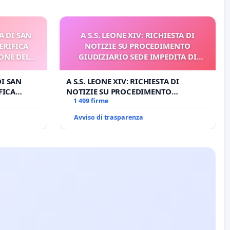
A DI SAN
A S.S. LEONE XIV: RICHIESTA DI
ERIFICA
NOTIZIE SU PROCEDIMENTO
ONE DEL
GIUDIZIARIO SEDE IMPEDITA DI
I
BENEDETTO XVI
DI SAN
A S.S. LEONE XIV: RICHIESTA DI
FICA
NOTIZIE SU PROCEDIMENTO
E DEL
GIUDIZIARIO SEDE IMPEDITA DI
1 499 firme
BENEDETTO XVI
Avviso di trasparenza