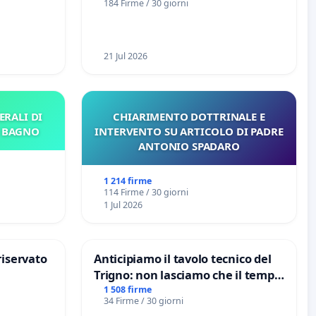
184 Firme / 30 giorni
21 Jul 2026
ERALI DI
CHIARIMENTO DOTTRINALE E
E BAGNO
INTERVENTO SU ARTICOLO DI PADRE
ANTONIO SPADARO
1 214 firme
114 Firme / 30 giorni
1 Jul 2026
riservato
Anticipiamo il tavolo tecnico del
Trigno: non lasciamo che il tempo
rallenti le ricerche di Domenico
1 508 firme
34 Firme / 30 giorni
Racanati