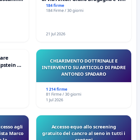
Tieri XV MUNICIPIO DI ROMA
184 firme
184 Firme / 30 giorni
21 Jul 2026
are
CHIARIMENTO DOTTRINALE E
Epstein e
INTERVENTO SU ARTICOLO DI PADRE
Epstein
ANTONIO SPADARO
1 214 firme
81 Firme / 30 giorni
1 Jul 2026
ccesso agli
Accesso equo allo screening
lista Marco
gratuito del cancro al seno in tutti i
 la
cantoni