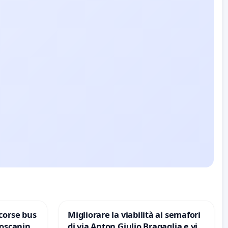
corse bus
Migliorare la viabilità ai semafori
Toscanini
di via Anton Giulio Bragaglia e via