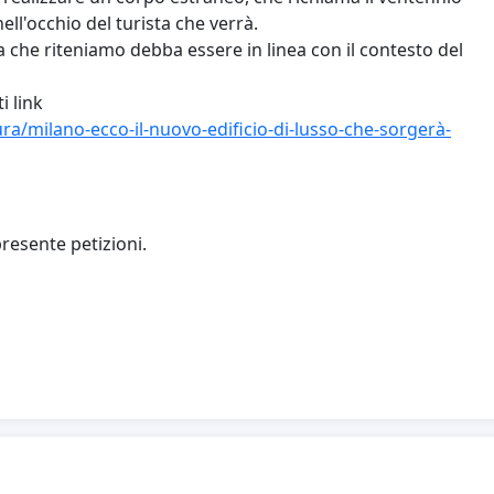
ell'occhio del turista che verrà.
a che riteniamo debba essere in linea con il contesto del
i link
a/milano-ecco-il-nuovo-edificio-di-lusso-che-sorgerà-
resente petizioni.