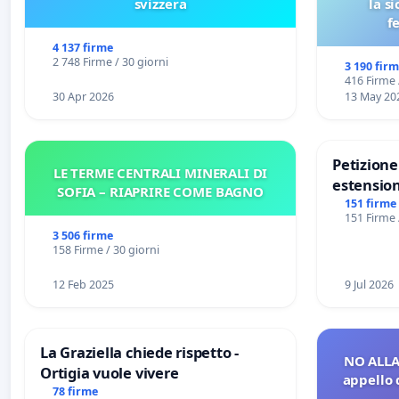
svizzera
la s
f
4 137 firme
2 748 Firme / 30 giorni
3 190 fir
416 Firme 
30 Apr 2026
13 May 20
Petizion
LE TERME CENTRALI MINERALI DI
estension
SOFIA – RIAPRIRE COME BAGNO
Marghera 
151 firme
151 Firme 
all'aerop
3 506 firme
€ 1,50
158 Firme / 30 giorni
12 Feb 2025
9 Jul 2026
La Graziella chiede rispetto -
NO ALLA
Ortigia vuole vivere
appello 
78 firme