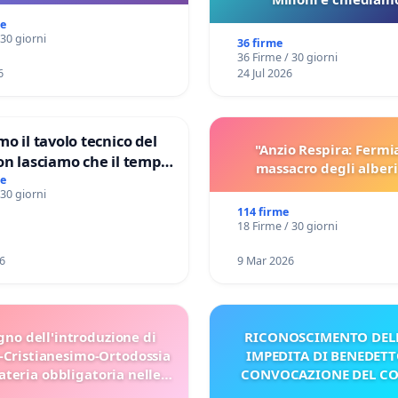
pubblicazione dei verbali
me
sulla Pedemontana V
 30 giorni
36 firme
36 Firme / 30 giorni
6
24 Jul 2026
mo il tavolo tecnico del
"Anzio Respira: Fermi
on lasciamo che il tempo
massacro degli alberi
le ricerche di Domenico
me
 30 giorni
114 firme
18 Firme / 30 giorni
6
9 Mar 2026
gno dell'introduzione di
RICONOSCIMENTO DELL
-Cristianesimo-Ortodossia
IMPEDITA DI BENEDETT
teria obbligatoria nelle
CONVOCAZIONE DEL C
scuole bulgare.