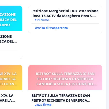
Petizione Margherini DOC estensione
ZZAZIONE
linea 15 ACTV da Marghera P.zza S.
LICA DEL
Antonio all'aeroporto Marco Polo
151 firme
ILANO
tariffa a € 1,50
Avviso di trasparenza
AZIONE
ICA DEL
O
E XIV: LA
BISTROT SULLA TERRAZZA DI SAN
ARARE LA
PIETRO? RICHIESTA DI VERIFICA
ETTO XVI
CANONICA SULLA GESTIONE DEL
ELATIVO
CARD. GAMBETTI
 XIV: LA
BISTROT SULLA TERRAZZA DI SAN
ARE LA
PIETRO? RICHIESTA DI VERIFICA
TO XVI E/O
CANONICA SULLA GESTIONE DEL
2 527 firme