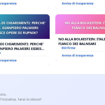
DI FAR APRIRE IL RELATIV
 trasparenza
Avviso di trasparenza
 DI CHIARIMENTI: PERCHE'
NO ALLA BOLKESTEIN: I
 GIANPIERO PALMIERI
FIANCO DEI BALNE
SCE OPERE DI RUPNIK?
NO ALLA BOLKESTEIN: ITAL
FIANCO DEI BALNEARI
 DI CHIARIMENTI: PERCHE'
653 firme
NPIERO PALMIERI ESIBISCE
RUPNIK?
e
Avviso di trasparenza
 trasparenza
nzio.
iniziativa. Farai lo stesso?