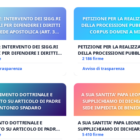
: INTERVENTO DEI SIGG.RI
PETIZIONE PER LA REALI
 PER DIFENDERE I DIRITTI
DELLA PROCESSIONE PUBB
SEDE APOSTOLICA (ART. 3
CORPUS DOMINI A M
UDG)
: INTERVENTO DEI SIGG.RI
PETIZIONE PER LA REALIZZ
 PER DIFENDERE I DIRITTI
DELLA PROCESSIONE PUBBL
E APOSTOLICA (ART. 3 UDG)
e
CORPUS DOMINI A MILAN
2 186 firme
 trasparenza
Avviso di trasparenza
IMENTO DOTTRINALE E
A SUA SANTITA' PAPA LEON
TO SU ARTICOLO DI PADRE
SUPPLICHIAMO DI DICHI
NTONIO SPADARO
SEDE IMPEDITA DI BENED
E/O DI FAR APRIRE IL R
PROCESSO
NTO DOTTRINALE E
A SUA SANTITA' PAPA LEONE
O SU ARTICOLO DI PADRE
SUPPLICHIAMO DI DICHIAR
SPADARO
e
SEDE IMPEDITA DI BENEDET
5 410 firme