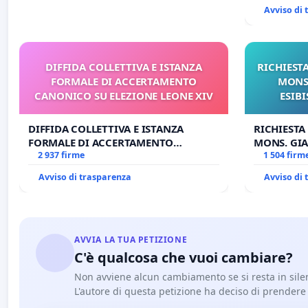
Avviso di
DIFFIDA COLLETTIVA E ISTANZA
RICHIESTA
FORMALE DI ACCERTAMENTO
MONS.
CANONICO SU ELEZIONE LEONE XIV
ESIBI
DIFFIDA COLLETTIVA E ISTANZA
RICHIESTA
FORMALE DI ACCERTAMENTO
MONS. GIA
CANONICO SU ELEZIONE LEONE XIV
2 937 firme
OPERE DI 
1 504 firm
Avviso di trasparenza
Avviso di
AVVIA LA TUA PETIZIONE
C'è qualcosa che vuoi cambiare?
Non avviene alcun cambiamento se si resta in sile
L'autore di questa petizione ha deciso di prendere l'