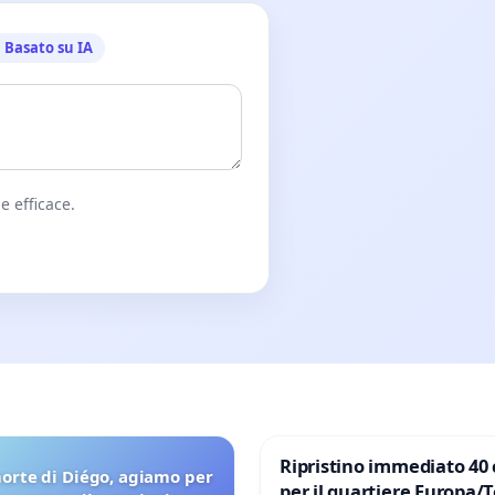
Basato su IA
e efficace.
Ripristino immediato 40 
orte di Diégo, agiamo per
per il quartiere Europa/