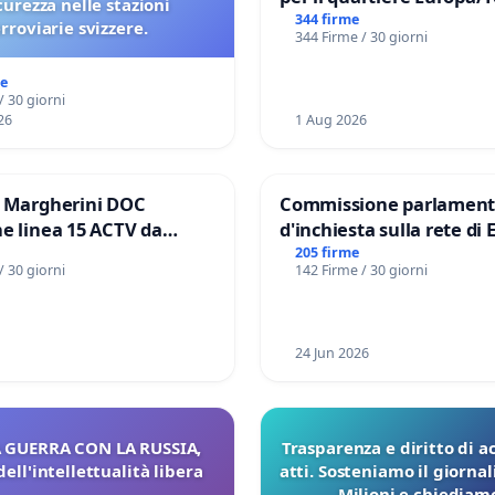
icurezza nelle stazioni
di Aprilia
344 firme
erroviarie svizzere.
344 Firme / 30 giorni
me
/ 30 giorni
26
1 Aug 2026
e Margherini DOC
Commissione parlament
e linea 15 ACTV da
d'inchiesta sulla rete di 
P.zza S. Antonio
del Mossad: verità sugli 
205 firme
/ 30 giorni
142 Firme / 30 giorni
orto Marco Polo tariffa a
Files
24 Jun 2026
 GUERRA CON LA RUSSIA,
Trasparenza e diritto di a
dell'intellettualità libera
atti. Sosteniamo il giorna
Milioni e chiediamo