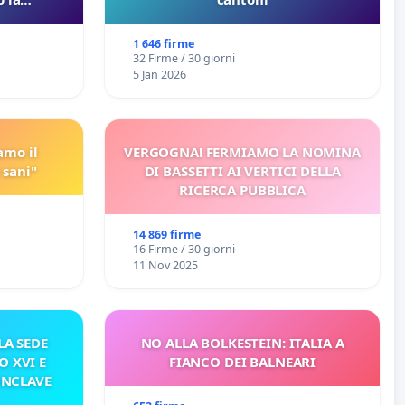
 Pfas-Pfba
eneta
1 646 firme
32 Firme / 30 giorni
5 Jan 2026
amo il
VERGOGNA! FERMIAMO LA NOMINA
 sani"
DI BASSETTI AI VERTICI DELLA
RICERCA PUBBLICA
14 869 firme
16 Firme / 30 giorni
11 Nov 2025
A SEDE
NO ALLA BOLKESTEIN: ITALIA A
O XVI E
FIANCO DEI BALNEARI
ONCLAVE