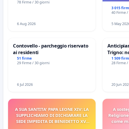
78 Firme / 30 giorni
3 015 fir
40 Firme /
6 Aug 2026
5 May 202
Contovello - parcheggio riservato
Anticipia
ai residenti
Trigno: n
rallenti 
51 firme
1 509 fir
29 Firme / 30 giorni
28 Firme /
Racanati
6 Jul 2026
20 Jun 202
A SUA SANTITA' PAPA LEONE XIV: LA
A soste
SUPPLICHIAMO DI DICHIARARE LA
Religione
SEDE IMPEDITA DI BENEDETTO XVI
come ma
E/O DI FAR APRIRE IL RELATIVO