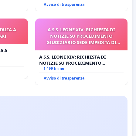
O PROCESSO
CARD. GAMBETTI
Avviso di trasparenza
TALIA A
A S.S. LEONE XIV: RICHIESTA DI
ARI
NOTIZIE SU PROCEDIMENTO
GIUDIZIARIO SEDE IMPEDITA DI
BENEDETTO XVI
IA A
A S.S. LEONE XIV: RICHIESTA DI
NOTIZIE SU PROCEDIMENTO
GIUDIZIARIO SEDE IMPEDITA DI
1 499 firme
BENEDETTO XVI
Avviso di trasparenza