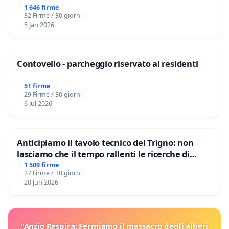
1 646 firme
32 Firme / 30 giorni
5 Jan 2026
Contovello - parcheggio riservato ai residenti
51 firme
29 Firme / 30 giorni
6 Jul 2026
Anticipiamo il tavolo tecnico del Trigno: non
lasciamo che il tempo rallenti le ricerche di
Domenico Racanati
1 509 firme
27 Firme / 30 giorni
20 Jun 2026
"Anzio Respira: Fermiamo il massacro degli alberi