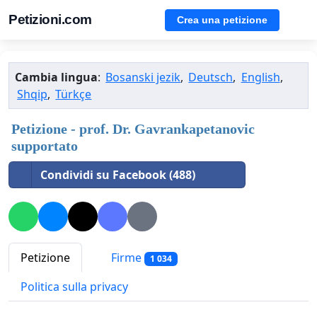
Petizioni.com
Crea una petizione
Cambia lingua
:
Bosanski jezik
,
Deutsch
,
English
,
Shqip
,
Türkçe
Petizione - prof. Dr. Gavrankapetanovic
supportato
Condividi su Facebook (488)
Petizione
Firme
1 034
Politica sulla privacy