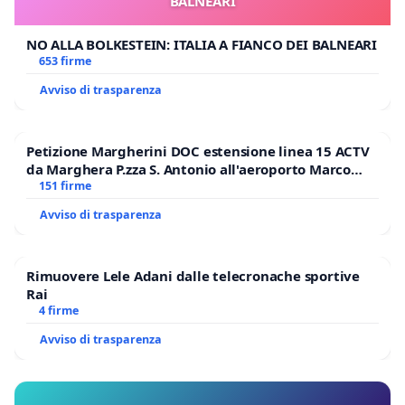
BALNEARI
NO ALLA BOLKESTEIN: ITALIA A FIANCO DEI BALNEARI
653 firme
Avviso di trasparenza
Petizione Margherini DOC estensione linea 15 ACTV
da Marghera P.zza S. Antonio all'aeroporto Marco
Polo tariffa a € 1,50
151 firme
Avviso di trasparenza
Rimuovere Lele Adani dalle telecronache sportive
Rai
4 firme
Avviso di trasparenza