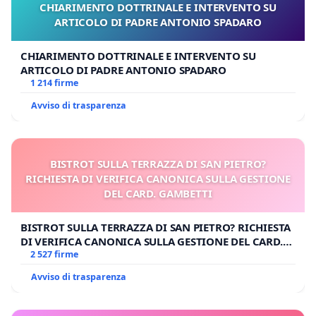
CHIARIMENTO DOTTRINALE E INTERVENTO SU
ARTICOLO DI PADRE ANTONIO SPADARO
CHIARIMENTO DOTTRINALE E INTERVENTO SU
ARTICOLO DI PADRE ANTONIO SPADARO
1 214 firme
Avviso di trasparenza
BISTROT SULLA TERRAZZA DI SAN PIETRO?
RICHIESTA DI VERIFICA CANONICA SULLA GESTIONE
DEL CARD. GAMBETTI
BISTROT SULLA TERRAZZA DI SAN PIETRO? RICHIESTA
DI VERIFICA CANONICA SULLA GESTIONE DEL CARD.
GAMBETTI
2 527 firme
Avviso di trasparenza