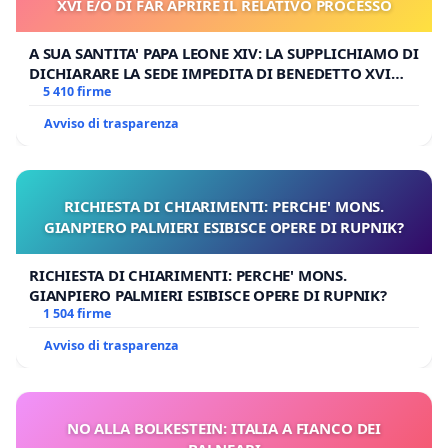
XVI E/O DI FAR APRIRE IL RELATIVO PROCESSO
A SUA SANTITA' PAPA LEONE XIV: LA SUPPLICHIAMO DI
DICHIARARE LA SEDE IMPEDITA DI BENEDETTO XVI
E/O DI FAR APRIRE IL RELATIVO PROCESSO
5 410 firme
Avviso di trasparenza
RICHIESTA DI CHIARIMENTI: PERCHE' MONS.
GIANPIERO PALMIERI ESIBISCE OPERE DI RUPNIK?
RICHIESTA DI CHIARIMENTI: PERCHE' MONS.
GIANPIERO PALMIERI ESIBISCE OPERE DI RUPNIK?
1 504 firme
Avviso di trasparenza
NO ALLA BOLKESTEIN: ITALIA A FIANCO DEI