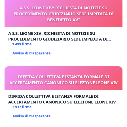
A S.S. LEONE XIV: RICHIESTA DI NOTIZIE SU
PROCEDIMENTO GIUDIZIARIO SEDE IMPEDITA DI
BENEDETTO XVI
A S.S. LEONE XIV: RICHIESTA DI NOTIZIE SU
PROCEDIMENTO GIUDIZIARIO SEDE IMPEDITA DI
BENEDETTO XVI
1 499 firme
Avviso di trasparenza
DIFFIDA COLLETTIVA E ISTANZA FORMALE DI
ACCERTAMENTO CANONICO SU ELEZIONE LEONE XIV
DIFFIDA COLLETTIVA E ISTANZA FORMALE DI
ACCERTAMENTO CANONICO SU ELEZIONE LEONE XIV
2 937 firme
Avviso di trasparenza