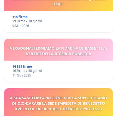
sani"
115 firme
19 Firme / 30 giorni
9 Mar 2026
VERGOGNA! FERMIAMO LA NOMINA DI BASSETTI AI
VERTICI DELLA RICERCA PUBBLICA
14 869 firme
16 Firme / 30 giorni
11 Nov 2025
A SUA SANTITA' PAPA LEONE XIV: LA SUPPLICHIAMO
DI DICHIARARE LA SEDE IMPEDITA DI BENEDETTO
XVI E/O DI FAR APRIRE IL RELATIVO PROCESSO