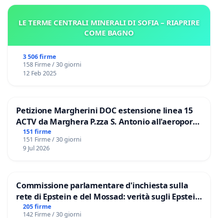
LE TERME CENTRALI MINERALI DI SOFIA – RIAPRIRE
COME BAGNO
3 506 firme
158 Firme / 30 giorni
12 Feb 2025
Petizione Margherini DOC estensione linea 15
ACTV da Marghera P.zza S. Antonio all'aeroporto
Marco Polo tariffa a € 1,50
151 firme
151 Firme / 30 giorni
9 Jul 2026
Commissione parlamentare d'inchiesta sulla
rete di Epstein e del Mossad: verità sugli Epstein
Files
205 firme
142 Firme / 30 giorni