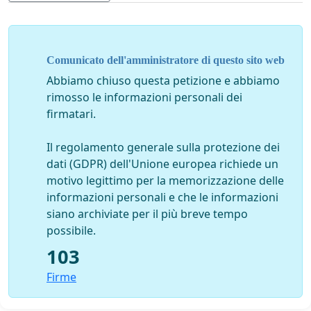
alcuno per opinioni aprioristiche e superficiali.
Altro motivo è quello della mancanza di autorevolezza e
credibilità che la giunta ed il primo cittadino hanno
Comunicato dell'amministratore di questo sito web
mostrato nel gestire la situazione occupazionale del
Abbiamo chiuso questa petizione e abbiamo
territorio
rimosso le informazioni personali dei
Come mai non sono state assunte iniziative di un
firmatari.
qualche rilievo sull'argomento occupazione
provvedendo ad interloquire con tutti i settori
Il regolamento generale sulla protezione dei
produttivi, agricolo, manifatturiero, industriale e del
dati (GDPR) dell'Unione europea richiede un
terziario
motivo legittimo per la memorizzazione delle
informazioni personali e che le informazioni
Lo smantellamento dell'ENI ha origini più lontane e
siano archiviate per il più breve tempo
pensiamo che l'insediamento della “ NUOVA CHIMICA
possibile.
VERDE” così caldeggiato dai nostri politici non sia
103
sufficiente per dare tutta l'aspettativa occupazionale da
troppo tempo attesa dalla popolazione.
Firme
Si è ancora una volta dimostrato che quando la politica