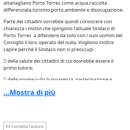
attanagliano Porto Torres come acqua,raccolta
differenziata,turismo,porto,ambiente e disocupazione.
Parte dei cittadini vorrebbe quindi conoscere con
chiarezza i motivi che spingono l'attuale Sindaco di
Porto Torres a difendere da solo con i suoi uomini del
Consiglio il loro operato del nulla. Vogliono inoltre
capire perché il Sindaco non si preoccupi :
 della salute dei cittadini di cui dovrebbe essere il
primo tutore;
 delle norme sulla trasparenza, partecipazione e
condivisione della cittadinanza su scelte così
...Mostra di più
importanti per il futuro di tutta la comunità del luogo;
Tutto ciò perchè in una comunità di cittadini matura e
consapevole, le scelte che cambiano il destino dei suoi
abitanti non può assolutamente prescindere da
valutazioni approfondite e condivise senza spazio
Contatta l'autore