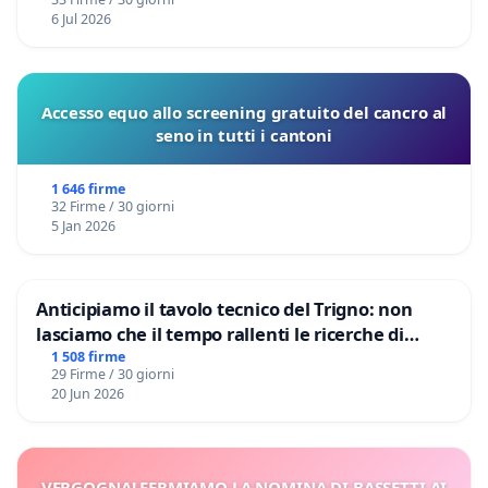
6 Jul 2026
Accesso equo allo screening gratuito del cancro al
seno in tutti i cantoni
1 646 firme
32 Firme / 30 giorni
5 Jan 2026
Anticipiamo il tavolo tecnico del Trigno: non
lasciamo che il tempo rallenti le ricerche di
Domenico Racanati
1 508 firme
29 Firme / 30 giorni
20 Jun 2026
VERGOGNA! FERMIAMO LA NOMINA DI BASSETTI AI