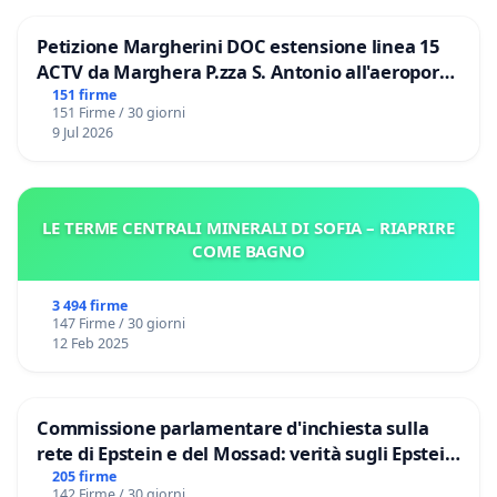
Petizione Margherini DOC estensione linea 15
ACTV da Marghera P.zza S. Antonio all'aeroporto
Marco Polo tariffa a € 1,50
151 firme
151 Firme / 30 giorni
9 Jul 2026
LE TERME CENTRALI MINERALI DI SOFIA – RIAPRIRE
COME BAGNO
3 494 firme
147 Firme / 30 giorni
12 Feb 2025
Commissione parlamentare d'inchiesta sulla
rete di Epstein e del Mossad: verità sugli Epstein
Files
205 firme
142 Firme / 30 giorni