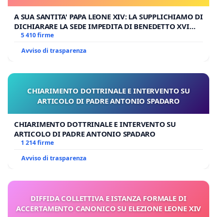
A SUA SANTITA' PAPA LEONE XIV: LA SUPPLICHIAMO DI
DICHIARARE LA SEDE IMPEDITA DI BENEDETTO XVI
E/O DI FAR APRIRE IL RELATIVO PROCESSO
5 410 firme
Avviso di trasparenza
CHIARIMENTO DOTTRINALE E INTERVENTO SU
ARTICOLO DI PADRE ANTONIO SPADARO
CHIARIMENTO DOTTRINALE E INTERVENTO SU
ARTICOLO DI PADRE ANTONIO SPADARO
1 214 firme
Avviso di trasparenza
DIFFIDA COLLETTIVA E ISTANZA FORMALE DI
ACCERTAMENTO CANONICO SU ELEZIONE LEONE XIV