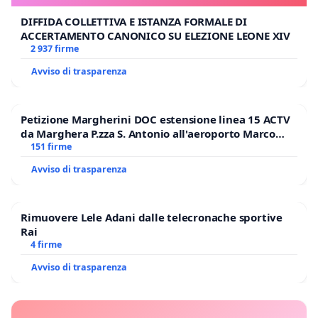
DIFFIDA COLLETTIVA E ISTANZA FORMALE DI
ACCERTAMENTO CANONICO SU ELEZIONE LEONE XIV
2 937 firme
Avviso di trasparenza
Petizione Margherini DOC estensione linea 15 ACTV
da Marghera P.zza S. Antonio all'aeroporto Marco
Polo tariffa a € 1,50
151 firme
Avviso di trasparenza
Rimuovere Lele Adani dalle telecronache sportive
Rai
4 firme
Avviso di trasparenza