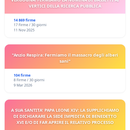
VERTICI DELLA RICERCA PUBBLICA
14 869 firme
17 Firme / 30 giorni
11 Nov 2025
"Anzio Respira: Fermiamo il massacro degli alberi
sani"
104 firme
8 Firme / 30 giorni
9 Mar 2026
A SUA SANTITA' PAPA LEONE XIV: LA SUPPLICHIAMO
DI DICHIARARE LA SEDE IMPEDITA DI BENEDETTO
XVI E/O DI FAR APRIRE IL RELATIVO PROCESSO