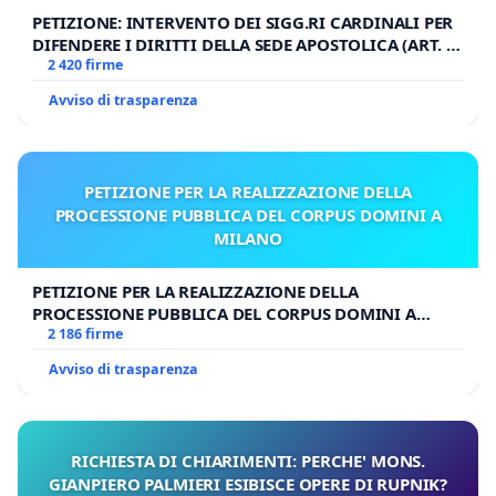
PETIZIONE: INTERVENTO DEI SIGG.RI CARDINALI PER
DIFENDERE I DIRITTI DELLA SEDE APOSTOLICA (ART. 3
UDG)
2 420 firme
Avviso di trasparenza
PETIZIONE PER LA REALIZZAZIONE DELLA
PROCESSIONE PUBBLICA DEL CORPUS DOMINI A
MILANO
PETIZIONE PER LA REALIZZAZIONE DELLA
PROCESSIONE PUBBLICA DEL CORPUS DOMINI A
MILANO
2 186 firme
Avviso di trasparenza
RICHIESTA DI CHIARIMENTI: PERCHE' MONS.
GIANPIERO PALMIERI ESIBISCE OPERE DI RUPNIK?