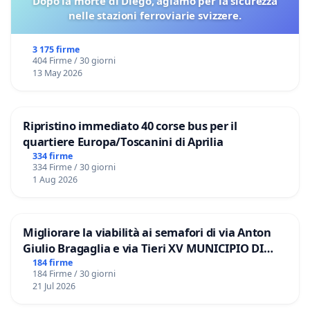
Dopo la morte di Diégo, agiamo per la sicurezza
nelle stazioni ferroviarie svizzere.
3 175 firme
404 Firme / 30 giorni
13 May 2026
Ripristino immediato 40 corse bus per il
quartiere Europa/Toscanini di Aprilia
334 firme
334 Firme / 30 giorni
1 Aug 2026
Migliorare la viabilità ai semafori di via Anton
Giulio Bragaglia e via Tieri XV MUNICIPIO DI
ROMA
184 firme
184 Firme / 30 giorni
21 Jul 2026