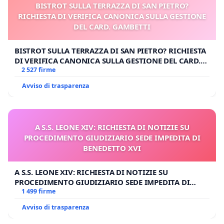
BISTROT SULLA TERRAZZA DI SAN PIETRO?
RICHIESTA DI VERIFICA CANONICA SULLA GESTIONE
DEL CARD. GAMBETTI
BISTROT SULLA TERRAZZA DI SAN PIETRO? RICHIESTA
DI VERIFICA CANONICA SULLA GESTIONE DEL CARD.
GAMBETTI
2 527 firme
Avviso di trasparenza
A S.S. LEONE XIV: RICHIESTA DI NOTIZIE SU
PROCEDIMENTO GIUDIZIARIO SEDE IMPEDITA DI
BENEDETTO XVI
A S.S. LEONE XIV: RICHIESTA DI NOTIZIE SU
PROCEDIMENTO GIUDIZIARIO SEDE IMPEDITA DI
BENEDETTO XVI
1 499 firme
Avviso di trasparenza