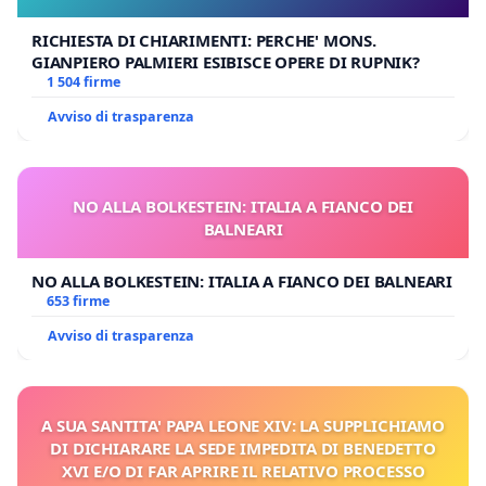
RICHIESTA DI CHIARIMENTI: PERCHE' MONS.
GIANPIERO PALMIERI ESIBISCE OPERE DI RUPNIK?
1 504 firme
Avviso di trasparenza
NO ALLA BOLKESTEIN: ITALIA A FIANCO DEI
BALNEARI
NO ALLA BOLKESTEIN: ITALIA A FIANCO DEI BALNEARI
653 firme
Avviso di trasparenza
A SUA SANTITA' PAPA LEONE XIV: LA SUPPLICHIAMO
DI DICHIARARE LA SEDE IMPEDITA DI BENEDETTO
XVI E/O DI FAR APRIRE IL RELATIVO PROCESSO