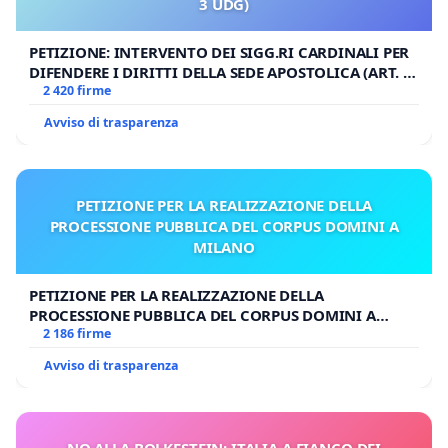
3 UDG)
PETIZIONE: INTERVENTO DEI SIGG.RI CARDINALI PER
DIFENDERE I DIRITTI DELLA SEDE APOSTOLICA (ART. 3
UDG)
2 420 firme
Avviso di trasparenza
PETIZIONE PER LA REALIZZAZIONE DELLA
PROCESSIONE PUBBLICA DEL CORPUS DOMINI A
MILANO
PETIZIONE PER LA REALIZZAZIONE DELLA
PROCESSIONE PUBBLICA DEL CORPUS DOMINI A
MILANO
2 186 firme
Avviso di trasparenza
NO ALLA BOLKESTEIN: ITALIA A FIANCO DEI