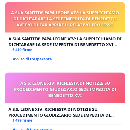
A SUA SANTITA' PAPA LEONE XIV: LA SUPPLICHIAMO
DI DICHIARARE LA SEDE IMPEDITA DI BENEDETTO
XVI E/O DI FAR APRIRE IL RELATIVO PROCESSO
A SUA SANTITA' PAPA LEONE XIV: LA SUPPLICHIAMO DI
DICHIARARE LA SEDE IMPEDITA DI BENEDETTO XVI
E/O DI FAR APRIRE IL RELATIVO PROCESSO
5 410 firme
Avviso di trasparenza
A S.S. LEONE XIV: RICHIESTA DI NOTIZIE SU
PROCEDIMENTO GIUDIZIARIO SEDE IMPEDITA DI
BENEDETTO XVI
A S.S. LEONE XIV: RICHIESTA DI NOTIZIE SU
PROCEDIMENTO GIUDIZIARIO SEDE IMPEDITA DI
BENEDETTO XVI
1 499 firme
Avviso di trasparenza