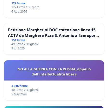
122 firme
122 Firme / 30 giorni
6 Aug 2026
Petizione Margherini DOC estensione linea 15
ACTV da Marghera P.zza S. Antonio all'aeroporto
Marco Polo tariffa a € 1,50
151 firme
49 Firme / 30 giorni
9 Jul 2026
NO ALLA GUERRA CON LA RUSSIA, appello
dell'intellettualità libera
3 016 firme
40 Firme / 30 giorni
5 May 2026