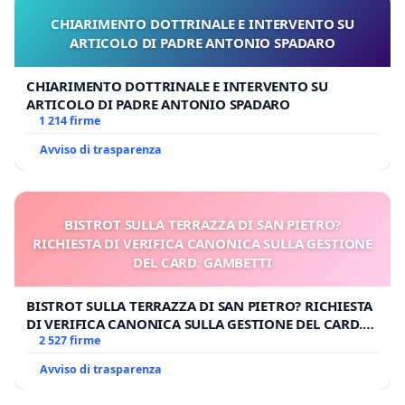
CHIARIMENTO DOTTRINALE E INTERVENTO SU
ARTICOLO DI PADRE ANTONIO SPADARO
CHIARIMENTO DOTTRINALE E INTERVENTO SU
ARTICOLO DI PADRE ANTONIO SPADARO
1 214 firme
Avviso di trasparenza
BISTROT SULLA TERRAZZA DI SAN PIETRO?
RICHIESTA DI VERIFICA CANONICA SULLA GESTIONE
DEL CARD. GAMBETTI
BISTROT SULLA TERRAZZA DI SAN PIETRO? RICHIESTA
DI VERIFICA CANONICA SULLA GESTIONE DEL CARD.
GAMBETTI
2 527 firme
Avviso di trasparenza