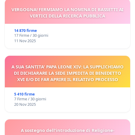
VERGOGNA! FERMIAMO LA NOMINA DI BASSETTI AI
VERTICI DELLA RICERCA PUBBLICA
14 870 firme
17 Firme / 30 giorni
11 Nov 2025
A SUA SANTITA' PAPA LEONE XIV: LA SUPPLICHIAMO
DI DICHIARARE LA SEDE IMPEDITA DI BENEDETTO
XVI E/O DI FAR APRIRE IL RELATIVO PROCESSO
5 410 firme
7 Firme / 30 giorni
20 Nov 2025
A sostegno dell'introduzione di Religione-