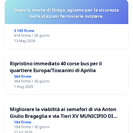
Dopo la morte di Diégo, agiamo per la sicurezza
nelle stazioni ferroviarie svizzere.
3 195 firme
418 Firme / 30 giorni
13 May 2026
Ripristino immediato 40 corse bus per il
quartiere Europa/Toscanini di Aprilia
364 firme
364 Firme / 30 giorni
1 Aug 2026
Migliorare la viabilità ai semafori di via Anton
Giulio Bragaglia e via Tieri XV MUNICIPIO DI
ROMA
184 firme
184 Firme / 30 giorni
21 Jul 2026