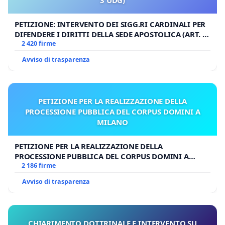
PETIZIONE: INTERVENTO DEI SIGG.RI CARDINALI PER
DIFENDERE I DIRITTI DELLA SEDE APOSTOLICA (ART. 3
UDG)
2 420 firme
Avviso di trasparenza
PETIZIONE PER LA REALIZZAZIONE DELLA
PROCESSIONE PUBBLICA DEL CORPUS DOMINI A
MILANO
PETIZIONE PER LA REALIZZAZIONE DELLA
PROCESSIONE PUBBLICA DEL CORPUS DOMINI A
MILANO
2 186 firme
Avviso di trasparenza
CHIARIMENTO DOTTRINALE E INTERVENTO SU