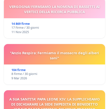
VERGOGNA! FERMIAMO LA NOMINA DI BASSETTI AI
VERTICI DELLA RICERCA PUBBLICA
14 869 firme
17 Firme / 30 giorni
11 Nov 2025
"Anzio Respira: Fermiamo il massacro degli alberi
sani"
104 firme
8 Firme / 30 giorni
9 Mar 2026
A SUA SANTITA' PAPA LEONE XIV: LA SUPPLICHIAMO
DI DICHIARARE LA SEDE IMPEDITA DI BENEDETTO