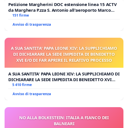
Petizione Margherini DOC estensione linea 15 ACTV
da Marghera P.zza S. Antonio all'aeroporto Marco
Polo tariffa a € 1,50
151 firme
Avviso di trasparenza
A SUA SANTITA' PAPA LEONE XIV: LA SUPPLICHIAMO
DI DICHIARARE LA SEDE IMPEDITA DI BENEDETTO
XVI E/O DI FAR APRIRE IL RELATIVO PROCESSO
A SUA SANTITA' PAPA LEONE XIV: LA SUPPLICHIAMO DI
DICHIARARE LA SEDE IMPEDITA DI BENEDETTO XVI
E/O DI FAR APRIRE IL RELATIVO PROCESSO
5 410 firme
Avviso di trasparenza
NO ALLA BOLKESTEIN: ITALIA A FIANCO DEI
BALNEARI