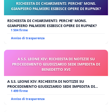
RICHIESTA DI CHIARIMENTI: PERCHE' MONS.
GIANPIERO PALMIERI ESIBISCE OPERE DI RUPNIK?
RICHIESTA DI CHIARIMENTI: PERCHE' MONS.
GIANPIERO PALMIERI ESIBISCE OPERE DI RUPNIK?
1 504 firme
Avviso di trasparenza
A S.S. LEONE XIV: RICHIESTA DI NOTIZIE SU
PROCEDIMENTO GIUDIZIARIO SEDE IMPEDITA DI
BENEDETTO XVI
A S.S. LEONE XIV: RICHIESTA DI NOTIZIE SU
PROCEDIMENTO GIUDIZIARIO SEDE IMPEDITA DI
BENEDETTO XVI
1 499 firme
Avviso di trasparenza