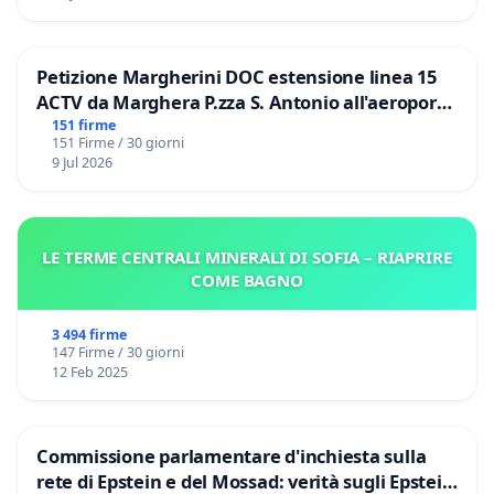
Petizione Margherini DOC estensione linea 15
ACTV da Marghera P.zza S. Antonio all'aeroporto
Marco Polo tariffa a € 1,50
151 firme
151 Firme / 30 giorni
9 Jul 2026
LE TERME CENTRALI MINERALI DI SOFIA – RIAPRIRE
COME BAGNO
3 494 firme
147 Firme / 30 giorni
12 Feb 2025
Commissione parlamentare d'inchiesta sulla
rete di Epstein e del Mossad: verità sugli Epstein