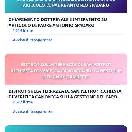
ARTICOLO DI PADRE ANTONIO SPADARO
CHIARIMENTO DOTTRINALE E INTERVENTO SU
ARTICOLO DI PADRE ANTONIO SPADARO
1 214 firme
Avviso di trasparenza
BISTROT SULLA TERRAZZA DI SAN PIETRO?
RICHIESTA DI VERIFICA CANONICA SULLA GESTIONE
DEL CARD. GAMBETTI
BISTROT SULLA TERRAZZA DI SAN PIETRO? RICHIESTA
DI VERIFICA CANONICA SULLA GESTIONE DEL CARD.
GAMBETTI
2 527 firme
Avviso di trasparenza