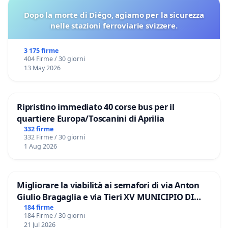
Dopo la morte di Diégo, agiamo per la sicurezza
nelle stazioni ferroviarie svizzere.
3 175 firme
404 Firme / 30 giorni
13 May 2026
Ripristino immediato 40 corse bus per il
quartiere Europa/Toscanini di Aprilia
332 firme
332 Firme / 30 giorni
1 Aug 2026
Migliorare la viabilità ai semafori di via Anton
Giulio Bragaglia e via Tieri XV MUNICIPIO DI
ROMA
184 firme
184 Firme / 30 giorni
21 Jul 2026