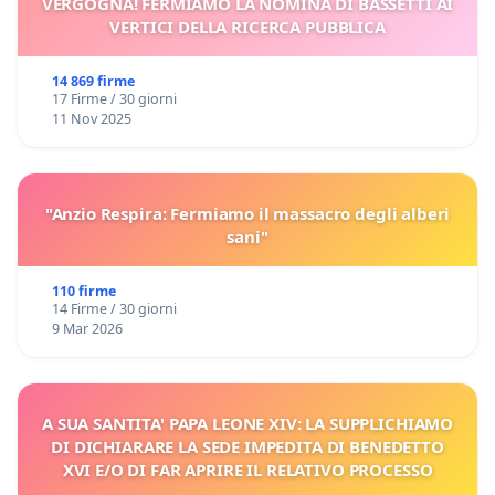
VERGOGNA! FERMIAMO LA NOMINA DI BASSETTI AI
VERTICI DELLA RICERCA PUBBLICA
14 869 firme
17 Firme / 30 giorni
11 Nov 2025
"Anzio Respira: Fermiamo il massacro degli alberi
sani"
110 firme
14 Firme / 30 giorni
9 Mar 2026
A SUA SANTITA' PAPA LEONE XIV: LA SUPPLICHIAMO
DI DICHIARARE LA SEDE IMPEDITA DI BENEDETTO
XVI E/O DI FAR APRIRE IL RELATIVO PROCESSO