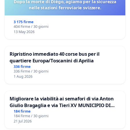
Dopo la morte di Diégo, agiamo per la sicurezza
nelle stazioni ferroviarie svizzere.
3 175 firme
404 Firme / 30 giorni
13 May 2026
Ripristino immediato 40 corse bus per il
quartiere Europa/Toscanini di Aprilia
336 firme
336 Firme / 30 giorni
1 Aug 2026
Migliorare la viabilità ai semafori di via Anton
Giulio Bragaglia e via Tieri XV MUNICIPIO DI
ROMA
184 firme
184 Firme / 30 giorni
21 Jul 2026