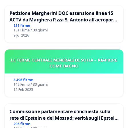
Petizione Margherini DOC estensione linea 15
ACTV da Marghera P.zza S. Antonio all'aeroporto
Marco Polo tariffa a € 1,50
151 firme
151 Firme / 30 giorni
9 Jul 2026
LE TERME CENTRALI MINERALI DI SOFIA – RIAPRIRE
COME BAGNO
3 496 firme
149 Firme / 30 giorni
12 Feb 2025
Commissione parlamentare d'inchiesta sulla
rete di Epstein e del Mossad: verità sugli Epstein
Files
205 firme