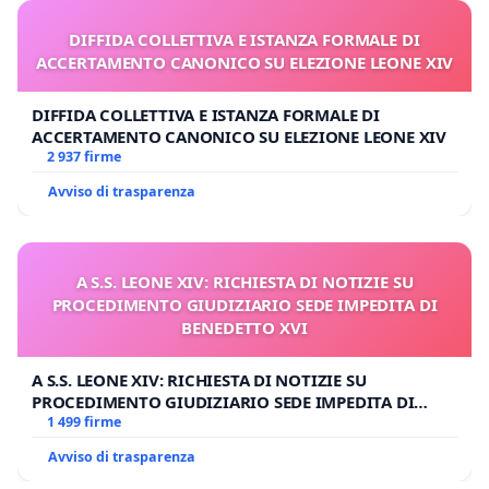
DIFFIDA COLLETTIVA E ISTANZA FORMALE DI
ACCERTAMENTO CANONICO SU ELEZIONE LEONE XIV
DIFFIDA COLLETTIVA E ISTANZA FORMALE DI
ACCERTAMENTO CANONICO SU ELEZIONE LEONE XIV
2 937 firme
Avviso di trasparenza
A S.S. LEONE XIV: RICHIESTA DI NOTIZIE SU
PROCEDIMENTO GIUDIZIARIO SEDE IMPEDITA DI
BENEDETTO XVI
A S.S. LEONE XIV: RICHIESTA DI NOTIZIE SU
PROCEDIMENTO GIUDIZIARIO SEDE IMPEDITA DI
BENEDETTO XVI
1 499 firme
Avviso di trasparenza