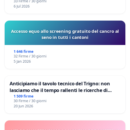
33 Firme / 30 giorni
6 Jul 2026
Accesso equo allo screening gratuito del cancro al
seno in tutti i cantoni
1 646 firme
32 Firme / 30 giorni
5 Jan 2026
Anticipiamo il tavolo tecnico del Trigno: non
lasciamo che il tempo rallenti le ricerche di
Domenico Racanati
1 509 firme
30 Firme / 30 giorni
20 Jun 2026