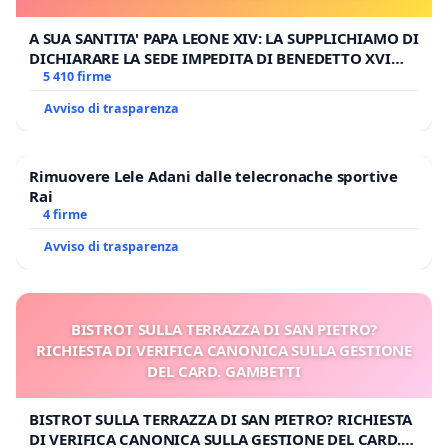
A SUA SANTITA' PAPA LEONE XIV: LA SUPPLICHIAMO DI
DICHIARARE LA SEDE IMPEDITA DI BENEDETTO XVI
E/O DI FAR APRIRE IL RELATIVO PROCESSO
5 410 firme
Avviso di trasparenza
Rimuovere Lele Adani dalle telecronache sportive
Rai
4 firme
Avviso di trasparenza
BISTROT SULLA TERRAZZA DI SAN PIETRO?
RICHIESTA DI VERIFICA CANONICA SULLA GESTIONE
DEL CARD. GAMBETTI
BISTROT SULLA TERRAZZA DI SAN PIETRO? RICHIESTA
DI VERIFICA CANONICA SULLA GESTIONE DEL CARD.