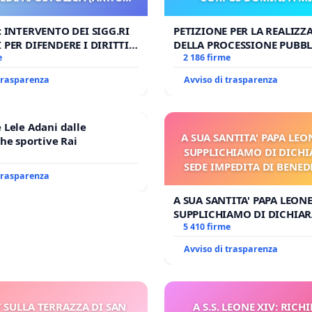
UDG)
: INTERVENTO DEI SIGG.RI
PETIZIONE PER LA REALIZZ
 PER DIFENDERE I DIRITTI
DELLA PROCESSIONE PUBBL
E APOSTOLICA (ART. 3 UDG)
e
CORPUS DOMINI A MILAN
2 186 firme
 trasparenza
Avviso di trasparenza
Lele Adani dalle
A SUA SANTITA' PAPA LEON
he sportive Rai
SUPPLICHIAMO DI DICHI
SEDE IMPEDITA DI BENED
 trasparenza
E/O DI FAR APRIRE IL R
PROCESSO
A SUA SANTITA' PAPA LEONE
SUPPLICHIAMO DI DICHIAR
SEDE IMPEDITA DI BENEDET
5 410 firme
DI FAR APRIRE IL RELATIV
Avviso di trasparenza
 SULLA TERRAZZA DI SAN
A S.S. LEONE XIV: RICHI