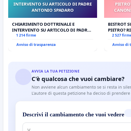
INTERVENTO SU ARTICOLO DI PADRE
PIETRO
ANTONIO SPADARO
CANONI
CHIARIMENTO DOTTRINALE E
BISTROT S
INTERVENTO SU ARTICOLO DI PADRE
PIETRO? RI
ANTONIO SPADARO
1 214 firme
CANONICA 
2 527 firm
CARD. GAM
Avviso di trasparenza
Avviso di
AVVIA LA TUA PETIZIONE
C'è qualcosa che vuoi cambiare?
Non avviene alcun cambiamento se si resta in sile
L'autore di questa petizione ha deciso di prendere l'
Descrivi il cambiamento che vuoi vedere