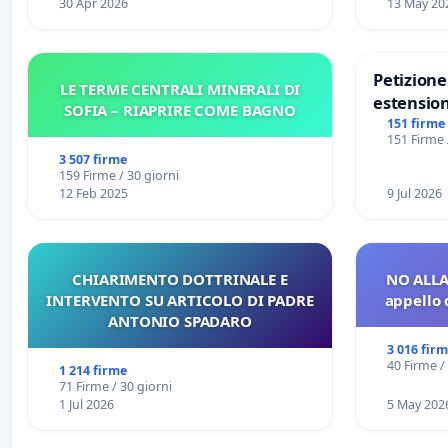
30 Apr 2026
13 May 20
Petizion
LE TERME CENTRALI MINERALI DI
estension
SOFIA – RIAPRIRE COME BAGNO
Marghera 
151 firme
151 Firme 
all'aerop
3 507 firme
€ 1,50
159 Firme / 30 giorni
12 Feb 2025
9 Jul 2026
CHIARIMENTO DOTTRINALE E
NO ALLA
INTERVENTO SU ARTICOLO DI PADRE
appello 
ANTONIO SPADARO
3 016 fir
40 Firme /
1 214 firme
71 Firme / 30 giorni
1 Jul 2026
5 May 202