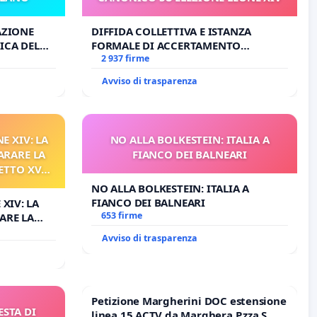
AZIONE
DIFFIDA COLLETTIVA E ISTANZA
ICA DEL
FORMALE DI ACCERTAMENTO
O
CANONICO SU ELEZIONE LEONE XIV
2 937 firme
Avviso di trasparenza
E XIV: LA
NO ALLA BOLKESTEIN: ITALIA A
ARARE LA
FIANCO DEI BALNEARI
ETTO XVI
ELATIVO
NO ALLA BOLKESTEIN: ITALIA A
FIANCO DEI BALNEARI
 XIV: LA
653 firme
ARE LA
TO XVI E/O
Avviso di trasparenza
O PROCESSO
Petizione Margherini DOC estensione
ESTA DI
linea 15 ACTV da Marghera P.zza S.