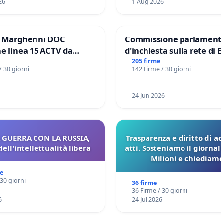
26
1 Aug 2026
e Margherini DOC
Commissione parlament
e linea 15 ACTV da
d'inchiesta sulla rete di 
P.zza S. Antonio
del Mossad: verità sugli 
205 firme
/ 30 giorni
142 Firme / 30 giorni
orto Marco Polo tariffa a
Files
24 Jun 2026
 GUERRA CON LA RUSSIA,
Trasparenza e diritto di a
dell'intellettualità libera
atti. Sosteniamo il giorna
Milioni e chiediamo
pubblicazione dei verbali
me
sulla Pedemontana V
 30 giorni
36 firme
36 Firme / 30 giorni
6
24 Jul 2026