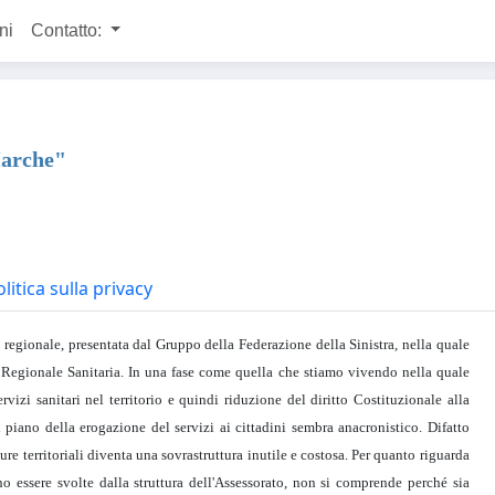
ni
Contatto:
Marche"
litica sulla privacy
 regionale, presentata dal Gruppo della Federazione della Sinistra, nella quale
 Regionale Sanitaria. In una fase come quella che stiamo vivendo nella quale
rvizi sanitari nel territorio e quindi riduzione del diritto Costituzionale alla
l piano della erogazione del servizi ai cittadini sembra anacronistico. Difatto
re territoriali diventa una sovrastruttura inutile e costosa. Per quanto riguarda
 essere svolte dalla struttura dell'Assessorato, non si comprende perché sia