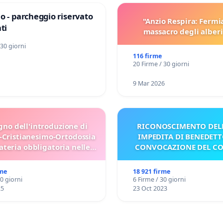
o - parcheggio riservato
"Anzio Respira: Fermi
ti
massacro degli alberi
 30 giorni
116 firme
20 Firme / 30 giorni
9 Mar 2026
gno dell'introduzione di
RICONOSCIMENTO DELL
-Cristianesimo-Ortodossia
IMPEDITA DI BENEDETT
teria obbligatoria nelle
CONVOCAZIONE DEL C
scuole bulgare.
rme
18 921 firme
30 giorni
6 Firme / 30 giorni
25
23 Oct 2023