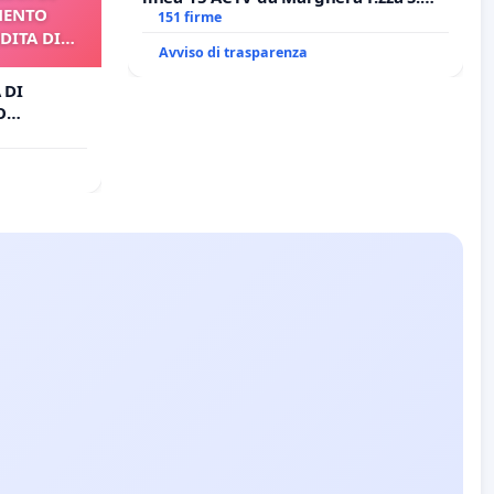
MENTO
Antonio all'aeroporto Marco Polo
151 firme
DITA DI
tariffa a € 1,50
Avviso di trasparenza
 DI
O
A DI