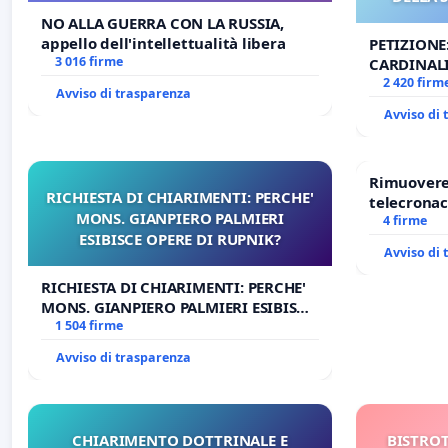
NO ALLA GUERRA CON LA RUSSIA,
appello dell'intellettualità libera
PETIZIONE
3 016 firme
CARDINALI
DELLA SED
2 420 firm
Avviso di trasparenza
Avviso di
Rimuovere 
RICHIESTA DI CHIARIMENTI: PERCHE'
telecronac
MONS. GIANPIERO PALMIERI
4 firme
ESIBISCE OPERE DI RUPNIK?
Avviso di
RICHIESTA DI CHIARIMENTI: PERCHE'
MONS. GIANPIERO PALMIERI ESIBISCE
OPERE DI RUPNIK?
1 504 firme
Avviso di trasparenza
CHIARIMENTO DOTTRINALE E
BISTROT