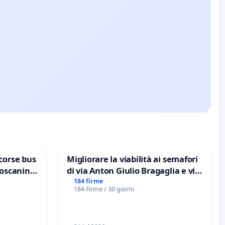
corse bus
Migliorare la viabilità ai semafori
Toscanini
di via Anton Giulio Bragaglia e via
Tieri XV MUNICIPIO DI ROMA
184 firme
184 Firme / 30 giorni