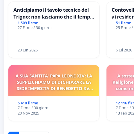
Anticipiamo il tavolo tecnico del
Contovell
Trigno: non lasciamo che il tempo
ai residen
rallenti le ricerche di Domenico
1 509 firme
51 firme
27 Firme / 30 giorni
25 Firme /
Racanati
20 Jun 2026
6 Jul 2026
A SUA SANTITA' PAPA LEONE XIV: LA
A soste
SUPPLICHIAMO DI DICHIARARE LA
Religione
SEDE IMPEDITA DI BENEDETTO XVI
come ma
E/O DI FAR APRIRE IL RELATIVO
PROCESSO
5 410 firme
12 116 fi
7 Firme / 30 giorni
7 Firme / 
20 Nov 2025
13 Feb 20