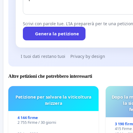
Scrivi con parole tue. L'IA preparerà per te una petizion
Genera la petizione
I tuoi dati restano tuoi
Privacy by design
Altre petizioni che potrebbero interessarti
Petizione per salvare la viticoltura
Dopo la m
svizzera
la s
f
4 144 firme
2 755 Firme / 30 giorni
3 190 fir
415 Firme 