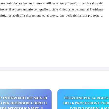
rse così liberate potranno essere utilizzate con più profitto per la salute dei
orse, il settore sanitario con quello sociale. Chiediamo pertanto al Presidente
ttizi ostacoli alla discussione ed approvazione della richiamata proposta di
: INTERVENTO DEI SIGG.RI
PETIZIONE PER LA REALI
 PER DIFENDERE I DIRITTI
DELLA PROCESSIONE PUBB
SEDE APOSTOLICA (ART. 3
CORPUS DOMINI A M