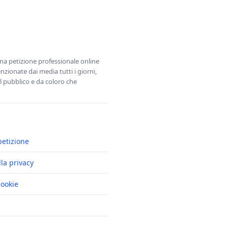
una petizione professionale online
zionate dai media tutti i giorni,
l pubblico e da coloro che
petizione
lla privacy
cookie