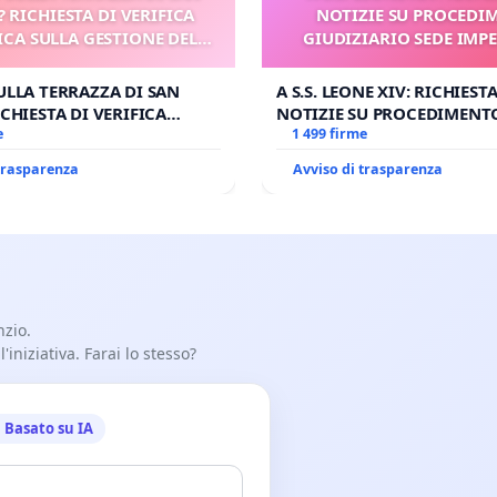
? RICHIESTA DI VERIFICA
NOTIZIE SU PROCEDI
CA SULLA GESTIONE DEL
GIUDIZIARIO SEDE IMPE
CARD. GAMBETTI
BENEDETTO XVI
ULLA TERRAZZA DI SAN
A S.S. LEONE XIV: RICHIESTA
CHIESTA DI VERIFICA
NOTIZIE SU PROCEDIMENT
SULLA GESTIONE DEL
e
GIUDIZIARIO SEDE IMPEDIT
1 499 firme
BETTI
BENEDETTO XVI
 trasparenza
Avviso di trasparenza
nzio.
iniziativa. Farai lo stesso?
Basato su IA