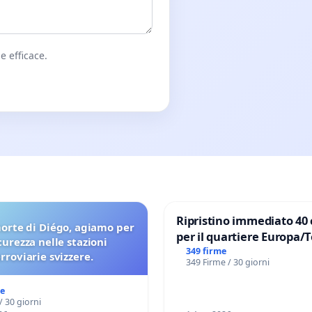
e efficace.
Ripristino immediato 40 
orte di Diégo, agiamo per
per il quartiere Europa/
icurezza nelle stazioni
di Aprilia
349 firme
erroviarie svizzere.
349 Firme / 30 giorni
me
/ 30 giorni