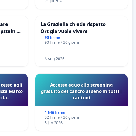
21 Jul 2026
are
La Graziella chiede rispetto -
Epstein e
Ortigia vuole vivere
Epstein
90 firme
90 Firme / 30 giorni
6 Aug 2026
ccesso agli
Accesso equo allo screening
lista Marco
gratuito del cancro al seno in tutti i
 la
cantoni
 Pfas-Pfba
eneta
1 646 firme
32 Firme / 30 giorni
5 Jan 2026