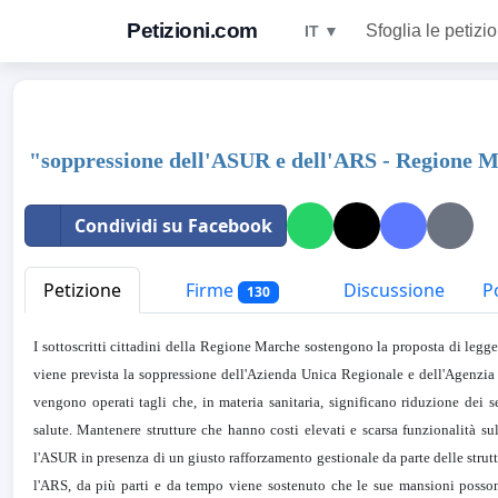
Petizioni.com
Sfoglia le petizio
IT ▼
"soppressione dell'ASUR e dell'ARS - Regione 
Condividi su Facebook
Petizione
Firme
Discussione
Po
130
I sottoscritti cittadini della Regione Marche sostengono la proposta di legge
viene prevista la soppressione dell'Azienda Unica Regionale e dell'Agenzia
vengono operati tagli che, in materia sanitaria, significano riduzione dei se
salute. Mantenere strutture che hanno costi elevati e scarsa funzionalità su
l'ASUR in presenza di un giusto rafforzamento gestionale da parte delle struttu
l'ARS, da più parti e da tempo viene sostenuto che le sue mansioni possono