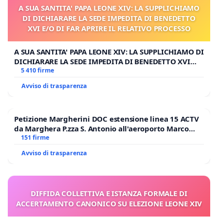
A SUA SANTITA' PAPA LEONE XIV: LA SUPPLICHIAMO
DI DICHIARARE LA SEDE IMPEDITA DI BENEDETTO
XVI E/O DI FAR APRIRE IL RELATIVO PROCESSO
A SUA SANTITA' PAPA LEONE XIV: LA SUPPLICHIAMO DI
DICHIARARE LA SEDE IMPEDITA DI BENEDETTO XVI
E/O DI FAR APRIRE IL RELATIVO PROCESSO
5 410 firme
Avviso di trasparenza
Petizione Margherini DOC estensione linea 15 ACTV
da Marghera P.zza S. Antonio all'aeroporto Marco
Polo tariffa a € 1,50
151 firme
Avviso di trasparenza
DIFFIDA COLLETTIVA E ISTANZA FORMALE DI
ACCERTAMENTO CANONICO SU ELEZIONE LEONE XIV