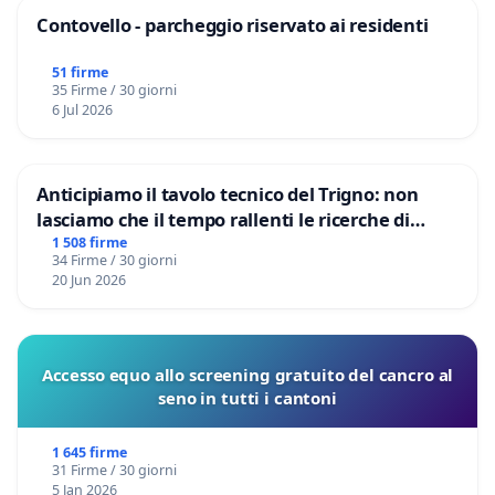
Contovello - parcheggio riservato ai residenti
51 firme
35 Firme / 30 giorni
6 Jul 2026
Anticipiamo il tavolo tecnico del Trigno: non
lasciamo che il tempo rallenti le ricerche di
Domenico Racanati
1 508 firme
34 Firme / 30 giorni
20 Jun 2026
Accesso equo allo screening gratuito del cancro al
seno in tutti i cantoni
1 645 firme
31 Firme / 30 giorni
5 Jan 2026