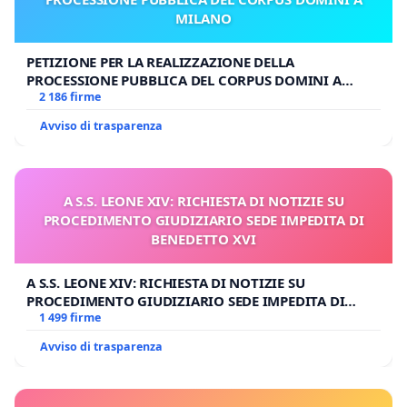
MILANO
PETIZIONE PER LA REALIZZAZIONE DELLA
PROCESSIONE PUBBLICA DEL CORPUS DOMINI A
MILANO
2 186 firme
Avviso di trasparenza
A S.S. LEONE XIV: RICHIESTA DI NOTIZIE SU
PROCEDIMENTO GIUDIZIARIO SEDE IMPEDITA DI
BENEDETTO XVI
A S.S. LEONE XIV: RICHIESTA DI NOTIZIE SU
PROCEDIMENTO GIUDIZIARIO SEDE IMPEDITA DI
BENEDETTO XVI
1 499 firme
Avviso di trasparenza