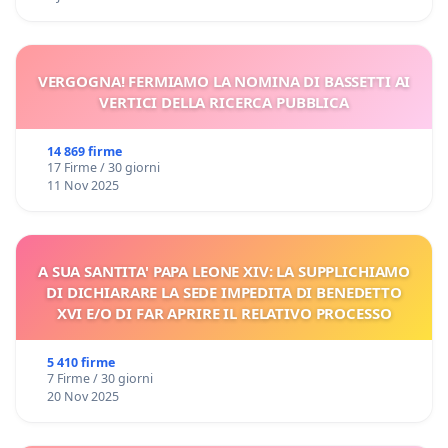
VERGOGNA! FERMIAMO LA NOMINA DI BASSETTI AI
VERTICI DELLA RICERCA PUBBLICA
14 869 firme
17 Firme / 30 giorni
11 Nov 2025
A SUA SANTITA' PAPA LEONE XIV: LA SUPPLICHIAMO
DI DICHIARARE LA SEDE IMPEDITA DI BENEDETTO
XVI E/O DI FAR APRIRE IL RELATIVO PROCESSO
5 410 firme
7 Firme / 30 giorni
20 Nov 2025