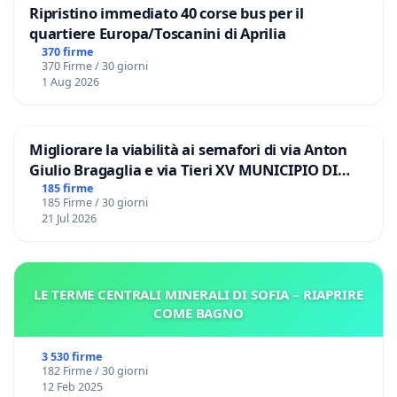
Ripristino immediato 40 corse bus per il
quartiere Europa/Toscanini di Aprilia
370 firme
370 Firme / 30 giorni
1 Aug 2026
Migliorare la viabilità ai semafori di via Anton
Giulio Bragaglia e via Tieri XV MUNICIPIO DI
ROMA
185 firme
185 Firme / 30 giorni
21 Jul 2026
LE TERME CENTRALI MINERALI DI SOFIA – RIAPRIRE
COME BAGNO
3 530 firme
182 Firme / 30 giorni
12 Feb 2025