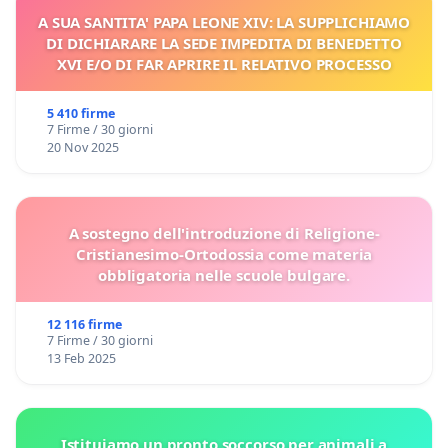
A SUA SANTITA' PAPA LEONE XIV: LA SUPPLICHIAMO
DI DICHIARARE LA SEDE IMPEDITA DI BENEDETTO
XVI E/O DI FAR APRIRE IL RELATIVO PROCESSO
5 410 firme
7 Firme / 30 giorni
20 Nov 2025
A sostegno dell'introduzione di Religione-
Cristianesimo-Ortodossia come materia
obbligatoria nelle scuole bulgare.
12 116 firme
7 Firme / 30 giorni
13 Feb 2025
Istituiamo un pronto soccorso per animali a