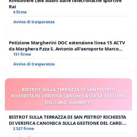
Rimuovere Lele Adani dalle telecronache sportive
Rai
4 firme
Avviso di trasparenza
Petizione Margherini DOC estensione linea 15 ACTV
da Marghera P.zza S. Antonio all'aeroporto Marco
Polo tariffa a € 1,50
151 firme
Avviso di trasparenza
BISTROT SULLA TERRAZZA DI SAN PIETRO?
RICHIESTA DI VERIFICA CANONICA SULLA GESTIONE
DEL CARD. GAMBETTI
BISTROT SULLA TERRAZZA DI SAN PIETRO? RICHIESTA
DI VERIFICA CANONICA SULLA GESTIONE DEL CARD.
GAMBETTI
2 527 firme