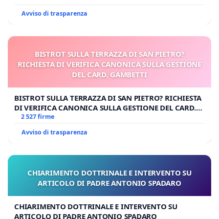
Avviso di trasparenza
BISTROT SULLA TERRAZZA DI SAN PIETRO?
RICHIESTA DI VERIFICA CANONICA SULLA GESTIONE
DEL CARD. GAMBETTI
BISTROT SULLA TERRAZZA DI SAN PIETRO? RICHIESTA
DI VERIFICA CANONICA SULLA GESTIONE DEL CARD.
GAMBETTI
2 527 firme
Avviso di trasparenza
CHIARIMENTO DOTTRINALE E INTERVENTO SU
ARTICOLO DI PADRE ANTONIO SPADARO
CHIARIMENTO DOTTRINALE E INTERVENTO SU
ARTICOLO DI PADRE ANTONIO SPADARO