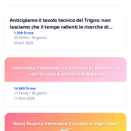
Anticipiamo il tavolo tecnico del Trigno: non
lasciamo che il tempo rallenti le ricerche di
Domenico Racanati
1 509 firme
30 Firme / 30 giorni
20 Jun 2026
VERGOGNA! FERMIAMO LA NOMINA DI BASSETTI AI
VERTICI DELLA RICERCA PUBBLICA
14 869 firme
17 Firme / 30 giorni
11 Nov 2025
"Anzio Respira: Fermiamo il massacro degli alberi
sani"