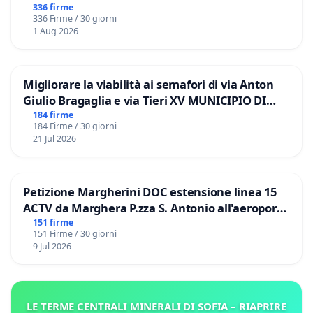
336 firme
336 Firme / 30 giorni
1 Aug 2026
Migliorare la viabilità ai semafori di via Anton
Giulio Bragaglia e via Tieri XV MUNICIPIO DI
ROMA
184 firme
184 Firme / 30 giorni
21 Jul 2026
Petizione Margherini DOC estensione linea 15
ACTV da Marghera P.zza S. Antonio all'aeroporto
Marco Polo tariffa a € 1,50
151 firme
151 Firme / 30 giorni
9 Jul 2026
LE TERME CENTRALI MINERALI DI SOFIA – RIAPRIRE