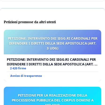
Petizioni promosse da altri utenti
PETIZIONE: INTERVENTO DEI SIGG.RI CARDINALI PER
DIFENDERE I DIRITTI DELLA SEDE APOSTOLICA (ART.
3 UDG)
PETIZIONE: INTERVENTO DEI SIGG.RI CARDINALI PER
DIFENDERE I DIRITTI DELLA SEDE APOSTOLICA (ART. 3
UDG)
2 420 firme
Avviso di trasparenza
PETIZIONE PER LA REALIZZAZIONE DELLA
PROCESSIONE PUBBLICA DEL CORPUS DOMINI A
MILANO