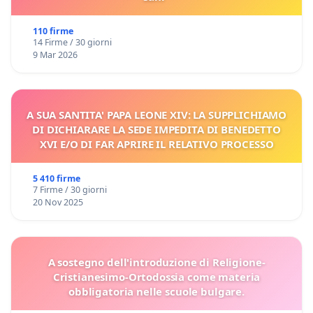
110 firme
14 Firme / 30 giorni
9 Mar 2026
A SUA SANTITA' PAPA LEONE XIV: LA SUPPLICHIAMO
DI DICHIARARE LA SEDE IMPEDITA DI BENEDETTO
XVI E/O DI FAR APRIRE IL RELATIVO PROCESSO
5 410 firme
7 Firme / 30 giorni
20 Nov 2025
A sostegno dell'introduzione di Religione-
Cristianesimo-Ortodossia come materia
obbligatoria nelle scuole bulgare.