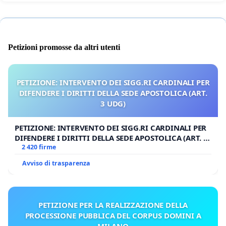
Petizioni promosse da altri utenti
PETIZIONE: INTERVENTO DEI SIGG.RI CARDINALI PER
DIFENDERE I DIRITTI DELLA SEDE APOSTOLICA (ART.
3 UDG)
PETIZIONE: INTERVENTO DEI SIGG.RI CARDINALI PER
DIFENDERE I DIRITTI DELLA SEDE APOSTOLICA (ART. 3
UDG)
2 420 firme
Avviso di trasparenza
PETIZIONE PER LA REALIZZAZIONE DELLA
PROCESSIONE PUBBLICA DEL CORPUS DOMINI A
MILANO