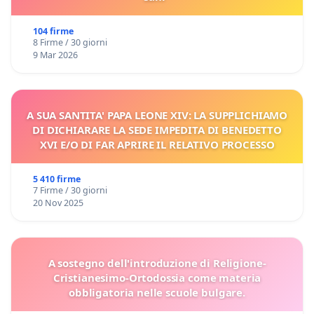
104 firme
8 Firme / 30 giorni
9 Mar 2026
A SUA SANTITA' PAPA LEONE XIV: LA SUPPLICHIAMO
DI DICHIARARE LA SEDE IMPEDITA DI BENEDETTO
XVI E/O DI FAR APRIRE IL RELATIVO PROCESSO
5 410 firme
7 Firme / 30 giorni
20 Nov 2025
A sostegno dell'introduzione di Religione-
Cristianesimo-Ortodossia come materia
obbligatoria nelle scuole bulgare.