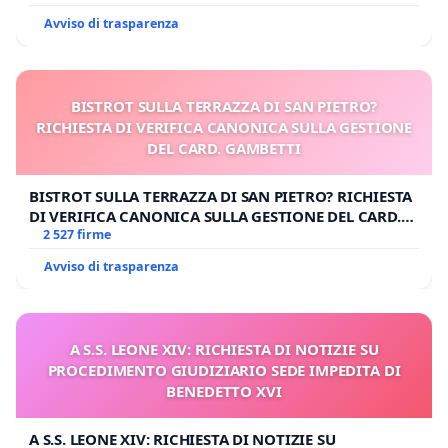
Avviso di trasparenza
BISTROT SULLA TERRAZZA DI SAN PIETRO?
RICHIESTA DI VERIFICA CANONICA SULLA GESTIONE
DEL CARD. GAMBETTI
BISTROT SULLA TERRAZZA DI SAN PIETRO? RICHIESTA
DI VERIFICA CANONICA SULLA GESTIONE DEL CARD.
GAMBETTI
2 527 firme
Avviso di trasparenza
A S.S. LEONE XIV: RICHIESTA DI NOTIZIE SU
PROCEDIMENTO GIUDIZIARIO SEDE IMPEDITA DI
BENEDETTO XVI
A S.S. LEONE XIV: RICHIESTA DI NOTIZIE SU