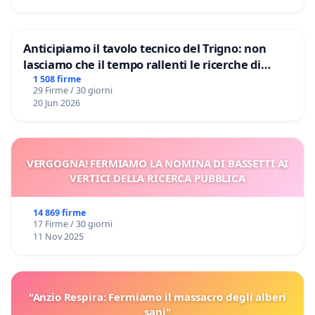
Anticipiamo il tavolo tecnico del Trigno: non
lasciamo che il tempo rallenti le ricerche di
Domenico Racanati
1 508 firme
29 Firme / 30 giorni
20 Jun 2026
VERGOGNA! FERMIAMO LA NOMINA DI BASSETTI AI
VERTICI DELLA RICERCA PUBBLICA
14 869 firme
17 Firme / 30 giorni
11 Nov 2025
"Anzio Respira: Fermiamo il massacro degli alberi
sani"