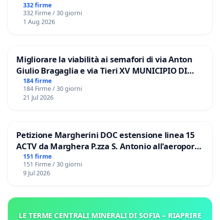
332 firme
332 Firme / 30 giorni
1 Aug 2026
Migliorare la viabilità ai semafori di via Anton
Giulio Bragaglia e via Tieri XV MUNICIPIO DI
ROMA
184 firme
184 Firme / 30 giorni
21 Jul 2026
Petizione Margherini DOC estensione linea 15
ACTV da Marghera P.zza S. Antonio all'aeroporto
Marco Polo tariffa a € 1,50
151 firme
151 Firme / 30 giorni
9 Jul 2026
LE TERME CENTRALI MINERALI DI SOFIA – RIAPRIRE