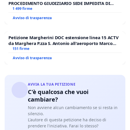
PROCEDIMENTO GIUDIZIARIO SEDE IMPEDITA DI
BENEDETTO XVI
1 499 firme
Avviso di trasparenza
Petizione Margherini DOC estensione linea 15 ACTV
da Marghera P.zza S. Antonio all'aeroporto Marco
Polo tariffa a € 1,50
151 firme
Avviso di trasparenza
AVVIA LA TUA PETIZIONE
C'è qualcosa che vuoi
cambiare?
Non avviene alcun cambiamento se si resta in
silenzio.
L'autore di questa petizione ha deciso di
prendere l'iniziativa. Farai lo stesso?