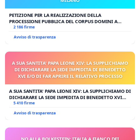
PETIZIONE PER LA REALIZZAZIONE DELLA
PROCESSIONE PUBBLICA DEL CORPUS DOMINI A
MILANO
2 186 firme
Avviso di trasparenza
A SUA SANTITA' PAPA LEONE XIV: LA SUPPLICHIAMO
DI DICHIARARE LA SEDE IMPEDITA DI BENEDETTO
XVI E/O DI FAR APRIRE IL RELATIVO PROCESSO
A SUA SANTITA' PAPA LEONE XIV: LA SUPPLICHIAMO DI
DICHIARARE LA SEDE IMPEDITA DI BENEDETTO XVI
E/O DI FAR APRIRE IL RELATIVO PROCESSO
5 410 firme
Avviso di trasparenza
NO ALLA BOLKESTEIN: ITALIA A FIANCO DEI